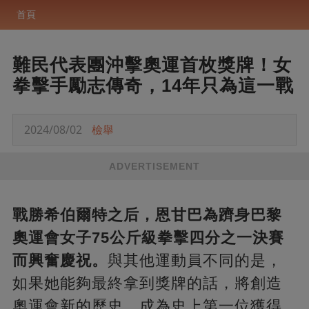
首頁
難民代表團沖擊奧運首枚獎牌！女
拳擊手勵志傳奇，14年只為這一戰
2024/08/02
檢舉
ADVERTISEMENT
戰勝希伯爾特之后，恩甘巴為躋身巴黎
奧運會女子75公斤級拳擊四分之一決賽
而興奮慶祝。
與其他運動員不同的是，
如果她能夠最終拿到獎牌的話，將創造
奧運會新的歷史，成為史上第一位獲得