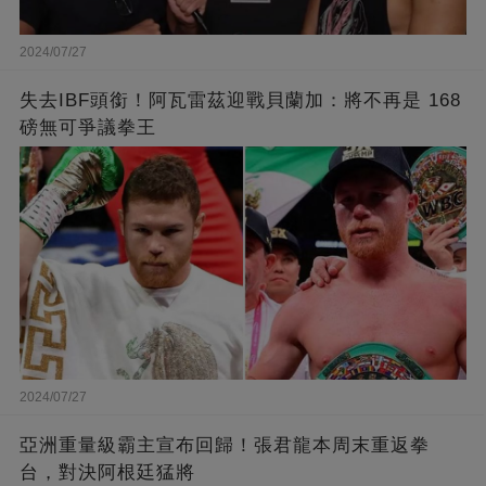
2024/07/27
失去IBF頭銜！阿瓦雷茲迎戰貝蘭加：將不再是 168
磅無可爭議拳王
2024/07/27
亞洲重量級霸主宣布回歸！張君龍本周末重返拳
台，對決阿根廷猛將