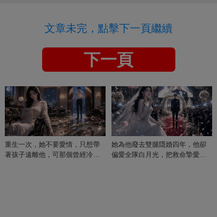
文章未完，點擊下一頁繼續
下一頁
重生一次，她不要愛情，只想帶
她為他廢去雙腿隱婚四年，他卻
著孩子遠離他，可那個曾經冷漠
偏愛全隊白月光，把救命摯愛當
的男人，一次次將她逼入懷中...
成畢生負擔