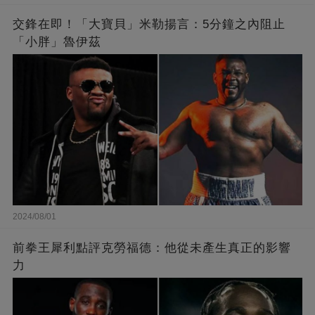
交鋒在即！「大寶貝」米勒揚言：5分鐘之內阻止
「小胖」魯伊茲
2024/08/01
前拳王犀利點評克勞福德：他從未產生真正的影響
力