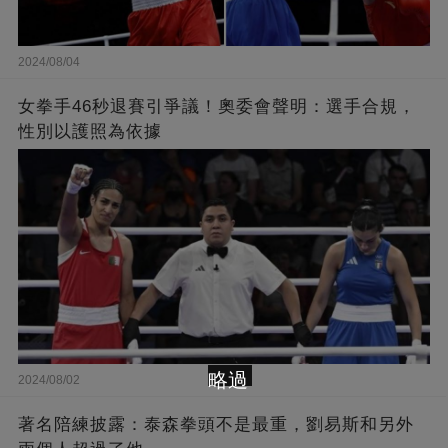
2024/08/04
女拳手46秒退賽引爭議！奧委會聲明：選手合規，
性別以護照為依據
略過
2024/08/02
著名陪練披露：泰森拳頭不是最重，劉易斯和另外