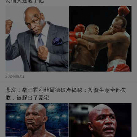
兩個人超過了他
2024/08/01
悲哀！拳王霍利菲爾德破產揭秘：投資生意全部失
敗，被趕出了豪宅