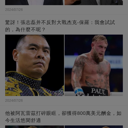
2024/07/26
驚訝！張志磊并不反對大戰杰克-保羅：我會試試
的，為什麼不呢？
2024/07/26
他被阿瓦雷茲打碎眼眶，卻獲得800萬美元酬金，如
今生活悠閑舒適