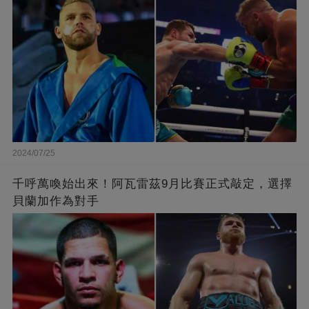
2024/07/25
千呼萬喚始出來！阿瓦雷茲9月比賽正式敲定，選擇
貝蘭加作為對手