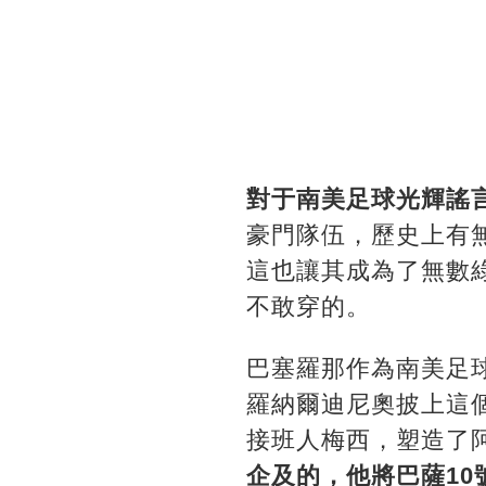
對于南美足球光輝謠
豪門隊伍，歷史上有
這也讓其成為了無數
不敢穿的。
巴塞羅那作為南美足
羅納爾迪尼奧披上這
接班人梅西，塑造了
企及的，他將巴薩10