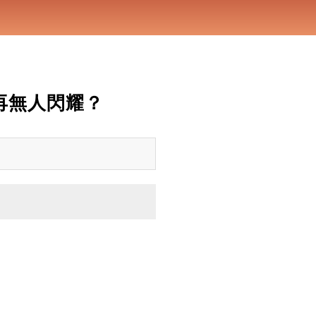
再無人閃耀？