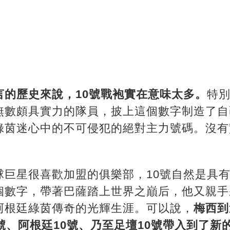
言的歷史來說，10號戰袍實在意味太多。
特
無數頗具實力的隊員，披上這個數字制造了自
綠茵迷心中的不可侵犯的絕對主力號碼。沒有
球巨星很喜歡加盟的俱樂部，10號自然是具
個數字，帶著巴薩踏上世界之巔后，他又親手
阿根廷綠茵傳奇的光輝生涯。可以說，
梅西到
號、阿根廷10號、乃至足壇10號帶入到了新