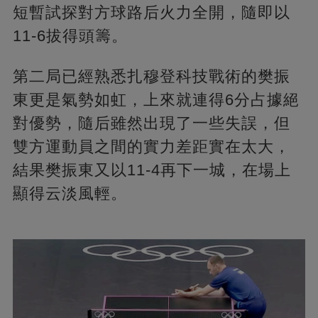
短暫試探對方球路后火力全開，隨即以
11-6拔得頭籌。
第二局已經熟悉扎穆登科技戰術的樊振
東更是氣勢如虹，上來就連得6分占據絕
對優勢，隨后雖然出現了一些失誤，但
雙方運動員之間的實力差距實在太大，
結果樊振東又以11-4再下一城，在場上
顯得云淡風輕。