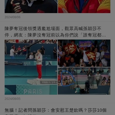
2024/08/06
陳夢奪冠後領獎遇尷尬場面，觀眾高喊孫穎莎不
停，網友：陳夢沒奪冠前以為你們說「誰奪冠都一
樣」是真的
2024/08/05
無腦！記者問孫穎莎：會安慰王楚欽嗎？莎莎10個