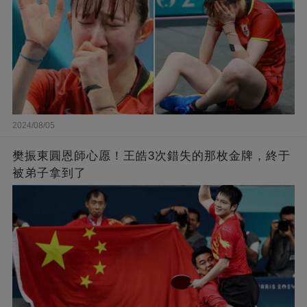
2024/08/05
樊振東圓恩師心愿！王皓3次錯失的那枚金牌，終于
被弟子拿到了