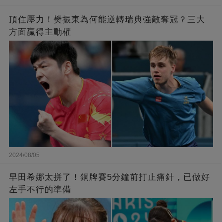
頂住壓力！樊振東為何能逆轉瑞典強敵奪冠？三大
方面贏得主動權
2024/08/05
早田希娜太拼了！銅牌賽5分鐘前打止痛針，已做好
左手不行的準備