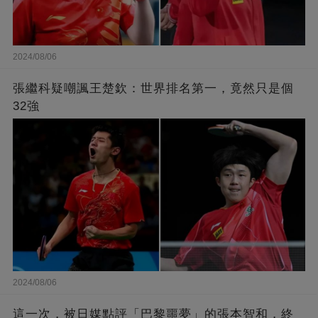
2024/08/06
張繼科疑嘲諷王楚欽：世界排名第一，竟然只是個
32強
2024/08/06
這一次，被日媒點評「巴黎噩夢」的張本智和，終