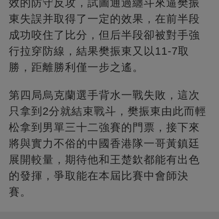
效的防守反攻，試圖通過纏斗來逼樊振
東失誤并取得了一定的效果，在前半段
成功咬住了比分，但后半段卻被對手強
行拉穿防線，結果樊振東又以11-7取
勝，距離勝利僅一步之遙。
第四局烏克蘭選手背水一戰失敗，這次
只拿到2分就結束戰斗，樊振東由此而輕
松拿到男單三十二強賽的門票，接下來
將與實力不俗的中國香港隊一哥黃鎮廷
展開較量，期待他和王楚欽都能有出色
的發揮，爭取能在本屆比賽中會師決
賽。