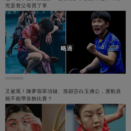
究是替父母買了單
略過
2024/08/06
又被罵！陳夢翡翠項鏈、孫穎莎白玉佛公，運動員
能不能帶首飾比賽？