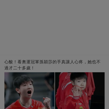
心酸！看奧運冠軍孫穎莎的手真讓人心疼，她也不
過才二十多歲！