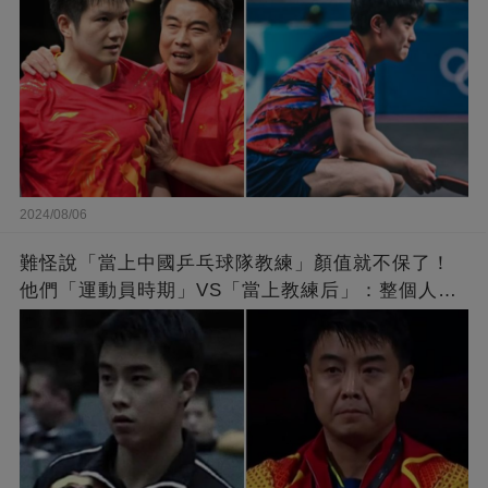
2024/08/06
難怪說「當上中國乒乓球隊教練」顏值就不保了！
他們「運動員時期」VS「當上教練后」：整個人斷
崖式衰老！