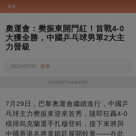
首頁
奧運會：樊振東開門紅！首戰4-0
大獲全勝，中國乒乓球男單2大主
力晉級
2024/07/30
檢舉
ADVERTISEMENT
7月29日，巴黎奧運會繼續進行，中國乒
乓球主力樊振東迎來首秀，隨即狂轟4-0
橫掃烏克蘭選手扎穆登科，接下來將與
中國香港名將黃鎮廷展開較量——在此