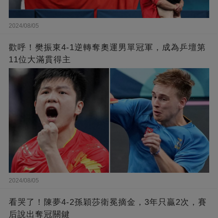
2024/08/05
歡呼！樊振東4-1逆轉奪奧運男單冠軍，成為乒壇第
11位大滿貫得主
2024/08/05
看哭了！陳夢4-2孫穎莎衛冕摘金，3年只贏2次，賽
后說出奪冠關鍵