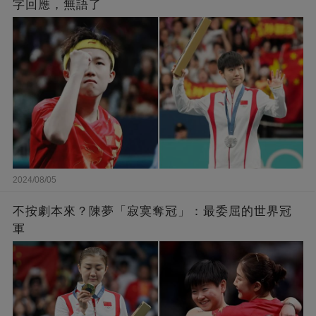
字回應，無語了
2024/08/05
不按劇本來？陳夢「寂寞奪冠」：最委屈的世界冠
軍