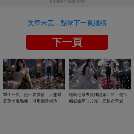
ADVERTISEMENT
文章未完，點擊下一頁繼續
下一頁
重生一次，她不要愛情，只想帶
她為他廢去雙腿隱婚四年，他卻
著孩子遠離他，可那個曾經冷漠
偏愛全隊白月光，把救命摯愛當
的男人，一次次將她逼入懷中...
成畢生負擔