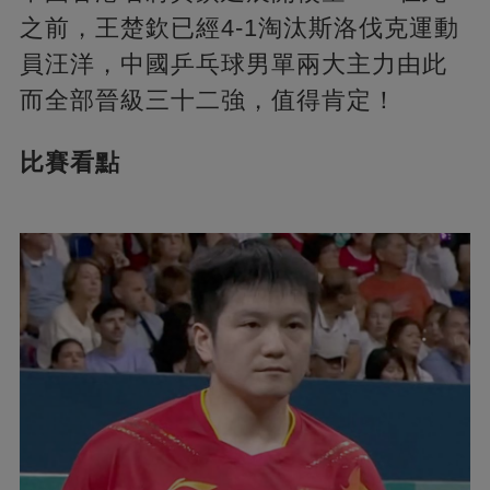
之前，王楚欽已經4-1淘汰斯洛伐克運動
員汪洋，中國乒乓球男單兩大主力由此
而全部晉級三十二強，值得肯定！
比賽看點