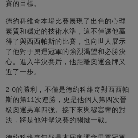
賽的目標。
德約科維奇本場比賽展現了出色的心理
素質和穩定的技術水準，這不僅讓他贏
得了與西西帕斯的比賽，也向世人展示
了他對于奧運冠軍的強烈渴望和必勝決
心。進入半決賽后，他距離奧運金牌又
近了一步。
2-0的勝利，不僅是德約科維奇對西西帕
斯的第11次連勝，更是他個人第四次晉
級奧運男單四強。接下來與穆塞蒂的對
決，將是他沖擊決賽的關鍵一戰。
德約科維奇無疑是本屆奧運會男單冠軍