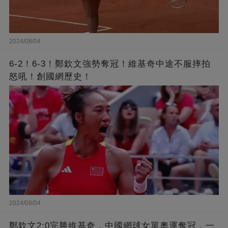
2024/08/04
6-2！6-3！鄭欽文強勢奪冠！維基奇中途不服摔拍
怒吼！創國網歷史！
2024/08/04
鄭欽文2:0完勝維基奇，中國網球女單奧運奪冠，一