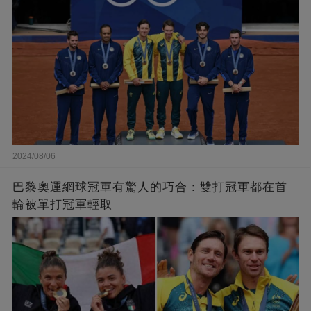
2024/08/06
巴黎奧運網球冠軍有驚人的巧合：雙打冠軍都在首
輪被單打冠軍輕取