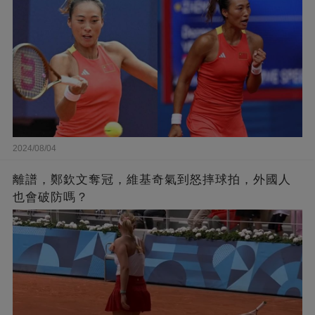
2024/08/04
離譜，鄭欽文奪冠，維基奇氣到怒摔球拍，外國人
也會破防嗎？