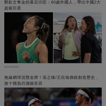
鄭欽文奪金的幕后功臣：60歲外國人，帶出中國2大
超級巨星
2024/08/04
無緣網球混雙金牌！張之臻/王欣瑜摘銀創造歷史，
搶十憾負仍滿臉笑容