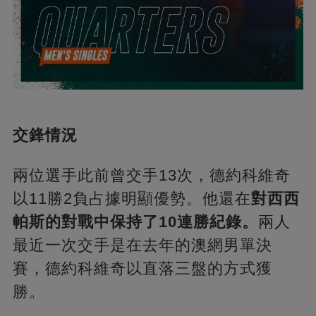
交鋒情況
兩位選手此前曾交手13次，德約科維奇
以11勝2負占據明顯優勢。他還在
對西西
帕斯的對戰中保持了10連勝紀錄。
兩人
最近一次交手是在去年的澳網男單決
賽，德約科維奇以直落三盤的方式獲
勝。