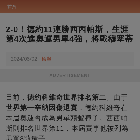
首頁
2-0！德約11連勝西西帕斯，生涯
第4次進奧運男單4強，將戰穆塞蒂
2024/08/02
檢舉
ADVERTISEMENT
目前，
德約科維奇世界排名第二
。由于
世界第一辛納因傷退賽
，德約科維奇在
本屆奧運會成為男單頭號種子。西西帕
斯則排名世界第11，本屆賽事他被列為
男單8號種子。