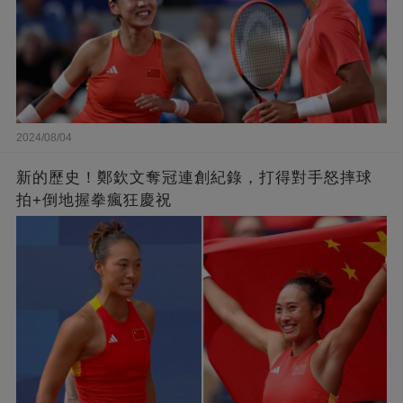
2024/08/04
新的歷史！鄭欽文奪冠連創紀錄，打得對手怒摔球
拍+倒地握拳瘋狂慶祝