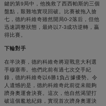
鍵的第9局中，他挽救了西西帕斯的三個
盤點，艱難地實現回破。比賽被拖入搶
七，德約科維奇雖然開局0-2落后，但他
迅速調整狀態，最終以7-3成功逆轉，贏
得比賽。
下輪對手
在半決賽，德約科維奇將迎戰意大利選
手穆塞蒂。他們此前有過七次交手紀
錄，德約科維奇以6勝1負占據優勢。令
人遺憾的是，德約科維奇此前從未能夠
躋身奧運會決賽。這次，他自然渴望打
破這個尷尬紀錄，實現首次躋身奧運決