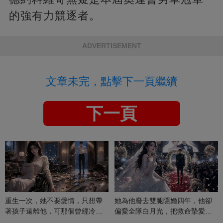
的強有力競逐者。
ADVERTISEMENT
文章未完，點擊下一頁繼續
下一頁
重生一次，她不要愛情，只想帶
她為他廢去雙腿隱婚四年，他卻
著孩子遠離他，可那個曾經冷漠
偏愛全隊白月光，把救命摯愛當
的男人，一次次將她逼入懷中...
成畢生負擔