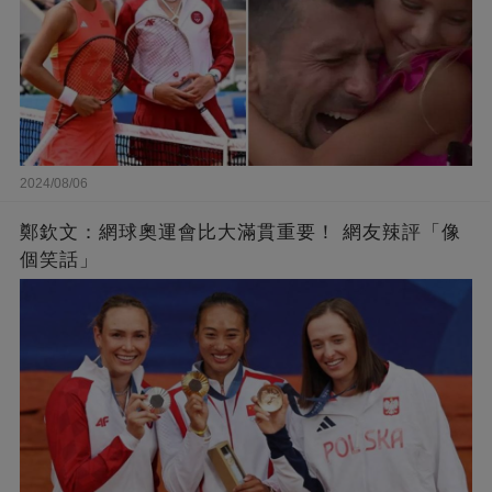
2024/08/06
鄭欽文：網球奧運會比大滿貫重要！ 網友辣評「像
個笑話」