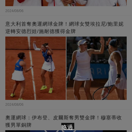
2024/08/06
意大利首奪奧運網球金牌！網球女雙埃拉尼/鮑里妮
逆轉安德烈娃/施耐德獲得金牌
2024/08/06
奧運網球：伊布登、皮爾斯奪男雙金牌！穆塞蒂收
獲男單銅牌
略過