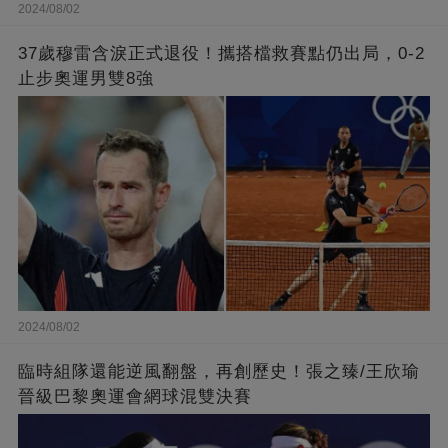
2024/08/02
37歲穆雷含淚正式退役！攜搭檔救賽點仍出局，0-2
止步奧運男雙8強
2024/08/02
臨時組隊還能逆風翻盤，再創歷史！張之臻/王欣瑜
晉級巴黎奧運會網球混雙決賽