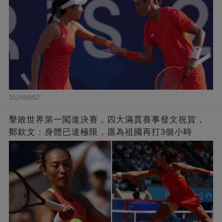
2024/08/02
擊敗世界第一闖進決賽，四大滿貫賽事發文祝賀，
鄭欽文：身體已達極限，愿為祖國再打3個小時