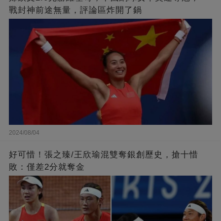
戰封神前途無量，評論區炸開了鍋
2024/08/04
好可惜！張之臻/王欣瑜混雙奪銀創歷史，搶十惜
敗：僅差2分就奪金