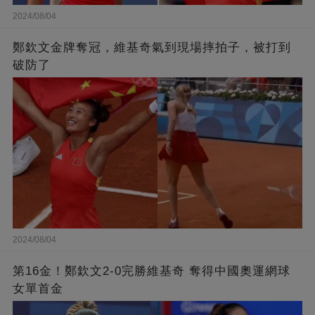
2024/08/04
鄭欽文金牌奪冠，維基奇氣到現場摔拍子，被打到
破防了
2024/08/04
第16金！鄭欽文2-0完勝維基奇 奪得中國奧運網球
女單首金