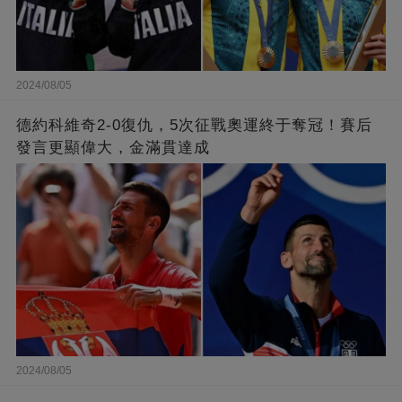
2024/08/05
德約科維奇2-0復仇，5次征戰奧運終于奪冠！賽后
發言更顯偉大，金滿貫達成
2024/08/05