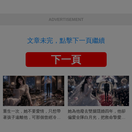
ADVERTISEMENT
文章未完，點擊下一頁繼續
下一頁
重生一次，她不要愛情，只想帶
她為他廢去雙腿隱婚四年，他卻
著孩子遠離他，可那個曾經冷漠
偏愛全隊白月光，把救命摯愛當
的男人，一次次將她逼入懷中...
成畢生負擔