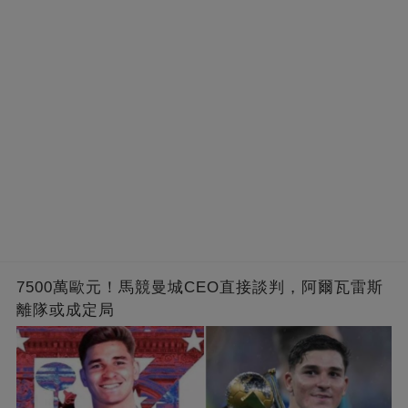
7500萬歐元！馬競曼城CEO直接談判，阿爾瓦雷斯
離隊或成定局