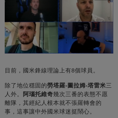
目前，國米鋒線理論上有8個球員。
除了地位穩固的
勞塔羅-圖拉姆-塔雷米
三
人外。
阿瑙托維奇
幾次三番的表態不愿
離隊，其經紀人根本就不張羅轉會的
事，這事讓中外國米球迷挺鬧心。