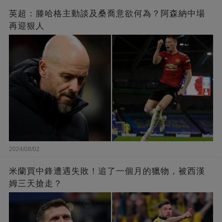
英超：滕哈格主動談及桑喬意欲何為？阿森納中場
再迎狠人
2024/08/02
米蘭買中鋒遭遇失敗！追了一個月的獵物，被西漢
姆三天搶走？