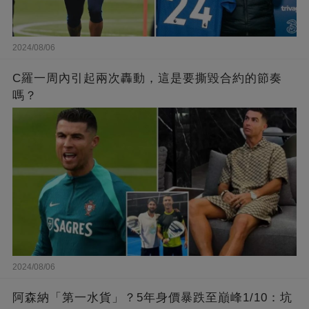
2024/08/06
C羅一周內引起兩次轟動，這是要撕毀合約的節奏
嗎？
2024/08/06
阿森納「第一水貨」？5年身價暴跌至巔峰1/10：坑