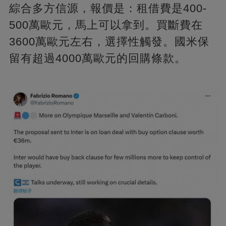
綜合多方信源，報價是：租借費是400-
500萬歐元，馬上可以拿到。買斷費在
3600萬歐元左右，選擇性觸發。國米保
留有超過4000萬歐元的回購條款。