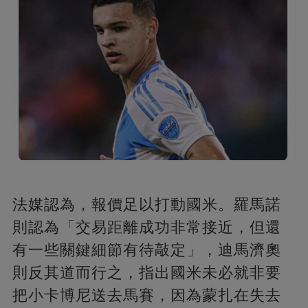
法媒認為，報價足以打動國米。羅馬諾
則認為「交易距離成功非常接近，但還
有一些關鍵細節有待敲定」，迪馬濟奧
則反其道而行之，指出國米未必就非要
把小卡博尼送去馬賽，因為蒙扎在失去