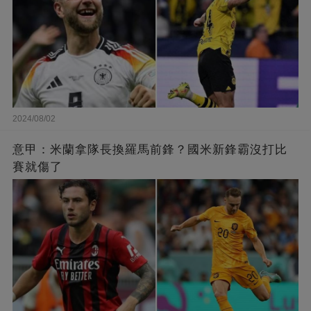
2024/08/02
意甲：米蘭拿隊長換羅馬前鋒？國米新鋒霸沒打比
賽就傷了