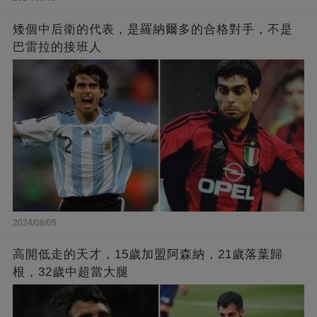
矮個中后衛的代表，是羅納爾多的合格對手，不是
巴雷拉的接班人
2024/08/05
高開低走的天才，15歲加盟阿森納，21歲落葉歸
根，32歲中超當大腿