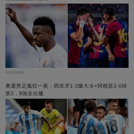
2024/08/04
奧運男足瘋狂一夜：西班牙1-2爆大冷+阿根廷2-0掉
第2，8強全出爐