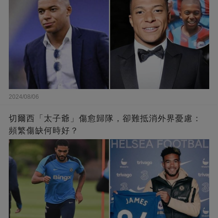
2024/08/06
切爾西「太子爺」傷愈歸隊，卻難抵消外界憂慮：
頻繁傷缺何時好？