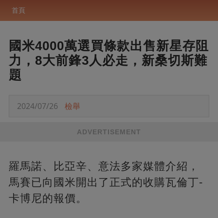
首頁
國米4000萬選買條款出售新星存阻
力，8大前鋒3人必走，新桑切斯難
題
2024/07/26
檢舉
ADVERTISEMENT
羅馬諾、比亞辛、意法多家媒體介紹，
馬賽已向國米開出了正式的收購瓦倫丁-
卡博尼的報價。