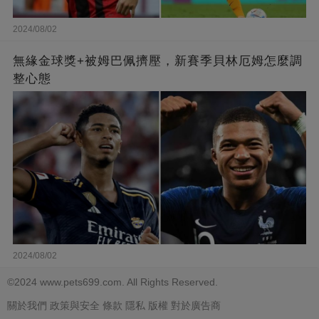
2024/08/02
無緣金球獎+被姆巴佩擠壓，新賽季貝林厄姆怎麼調
整心態
2024/08/02
©2024 www.pets699.com. All Rights Reserved.
關於我們
政策與安全
條款
隱私
版權
對於廣告商