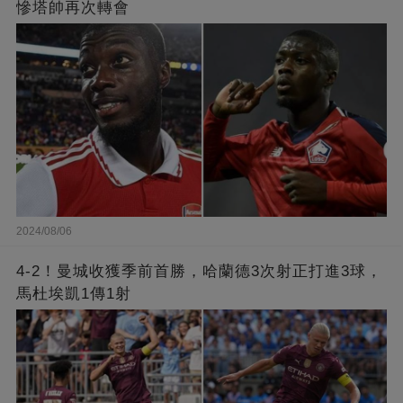
慘塔帥再次轉會
2024/08/06
4-2！曼城收獲季前首勝，哈蘭德3次射正打進3球，
馬杜埃凱1傳1射