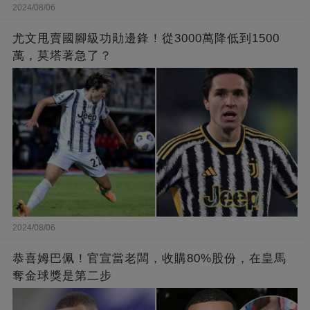
2024/08/06
尤文甩賣國腳級功勛邊鋒！從3000萬降低到1500
萬，莫塔著急了？
2024/08/06
恭喜姆巴佩！官宣當老闆，收購80%股份，在皇馬
奪金球獎是第二步