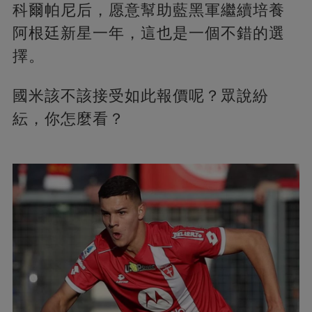
科爾帕尼后，愿意幫助藍黑軍繼續培養
阿根廷新星一年，這也是一個不錯的選
擇。
國米該不該接受如此報價呢？眾說紛
紜，你怎麼看？