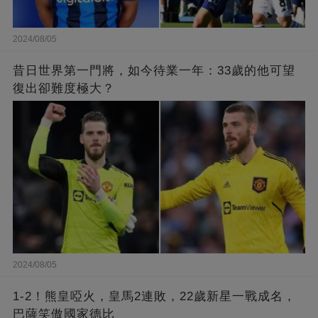
2024/08/05
昔日世界第一門將，如今待業一年：33歲的他可望
復出卻難度極大？
2024/08/05
1-2！熊皇啞火，皇馬2連敗，22歲新星一戰成名，
巴薩笑傲國家德比