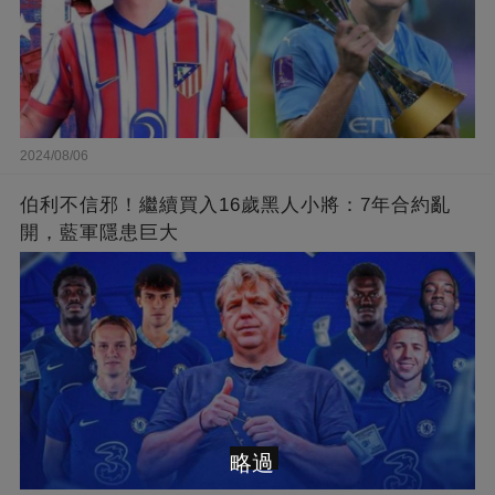
2024/08/06
伯利不信邪！繼續買入16歲黑人小將：7年合約亂
開，藍軍隱患巨大
略過