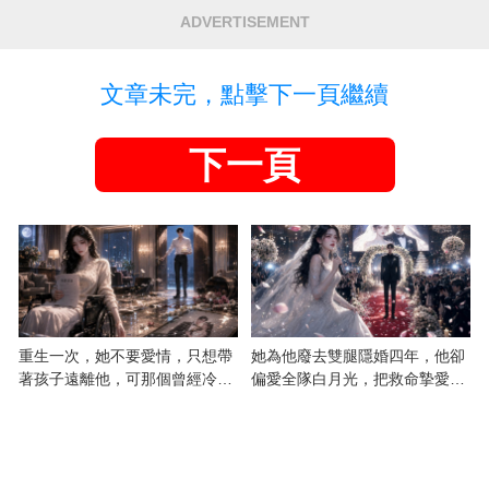
ADVERTISEMENT
文章未完，點擊下一頁繼續
下一頁
重生一次，她不要愛情，只想帶
她為他廢去雙腿隱婚四年，他卻
著孩子遠離他，可那個曾經冷漠
偏愛全隊白月光，把救命摯愛當
的男人，一次次將她逼入懷中...
成畢生負擔