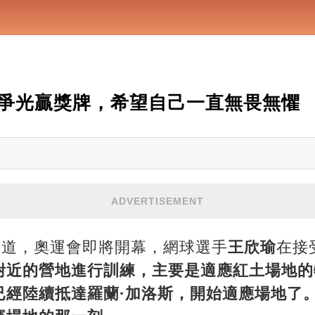
爭光贏獎牌，希望自己一直無畏無懼
ADVERTISEMENT
報道，奧運會即將開幕，網球選手
王欣瑜
在接
附近的營地進行訓練，主要是適應紅土場地的
已經陸續抵達羅蘭·加洛斯，開始適應場地了