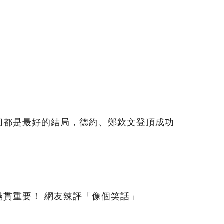
切都是最好的結局，德約、鄭欽文登頂成功
滿貫重要！ 網友辣評「像個笑話」