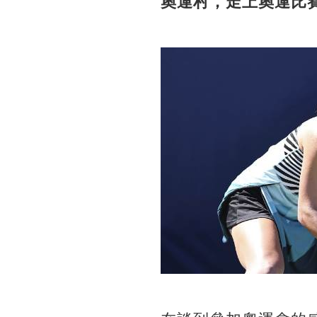
奧運村，走上奧運比