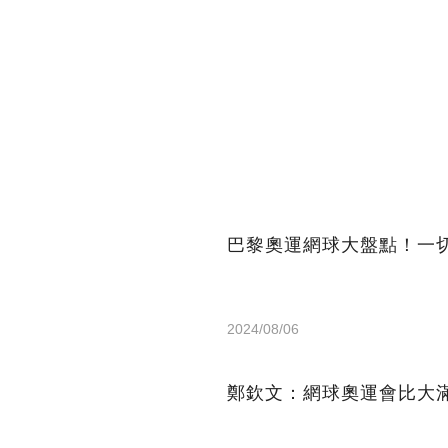
巴黎奧運網球大盤點！一
2024/08/06
鄭欽文：網球奧運會比大