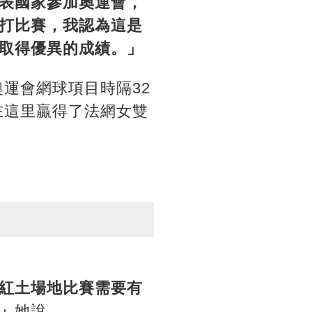
表國家參加奧運會，
打比賽，我認為這是
取得優異的成績。」
運會網球項目時隔32
在這里贏得了法網女雙
紅土場地比賽需要有
」
她說。