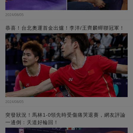
2024/08/05
恭喜！台北奧運首金出爐！李洋/王齊麟蟬聯冠軍！
2024/08/05
突發狀況！馬林1-0領先時受傷痛哭退賽，網友評論
一邊倒：天道好輪回！