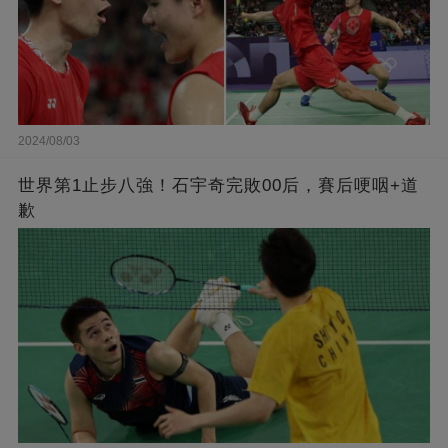
2024/08/03
世界第1止步八強！石宇奇完敗00后，賽后哽咽+道
歉