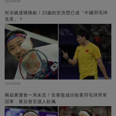
2024/08/06
何冰嬌遺憾摘銀！22歲的安洗瑩已成「中國羽毛球
克星」？
2024/08/06
兩屆奧運會一局未丟！安賽龍成功衛冕羽毛球男單
冠軍，賽后發言讓人欽佩