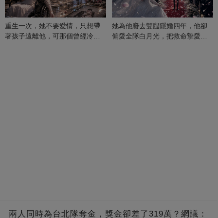
重生一次，她不要愛情，只想帶
她為他廢去雙腿隱婚四年，他卻
著孩子遠離他，可那個曾經冷漠
偏愛全隊白月光，把救命摯愛當
的男人，一次次將她逼入懷中...
成畢生負擔
兩人同時為台北隊奪金，獎金卻差了319萬？網議：