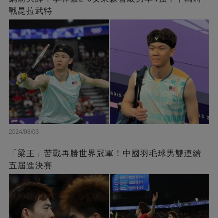
戰昆拉武特
2024/08/03
「梁王」苦戰再勝世界冠軍！中國羽毛球男雙連續
五屆進決賽