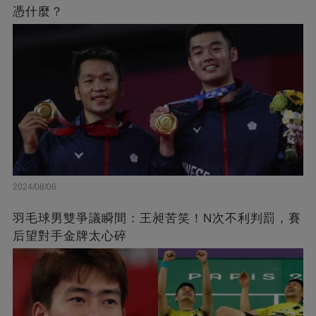
憑什麼？
2024/08/06
羽毛球男雙爭議瞬間：王昶苦笑！N次不利判罰，賽
后望對手金牌太心碎