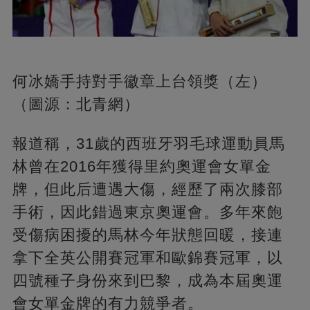
何冰嬌手持對手徽章上台領獎（左）
（圖源：北青網）
報道稱，31歲的西班牙羽毛球運動員馬
林曾在2016年獲得里約奧運會女單金
牌，但此后遭遇大傷，經歷了兩次膝部
手術，因此錯過東京奧運會。多年來飽
受傷病困擾的馬林今年狀態回暖，接連
拿下全英公開賽冠軍和歐錦賽冠軍，以
四號種子身份來到巴黎，成為本屆奧運
會女單金牌的有力競爭者。