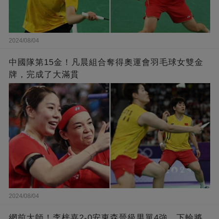
2024/08/04
中國隊第15金！凡晨組合奪得奧運會羽毛球女雙金
牌，完成了大滿貫
2024/08/04
網前大師！李梓嘉2-0安東森晉級男單4強，下輪將