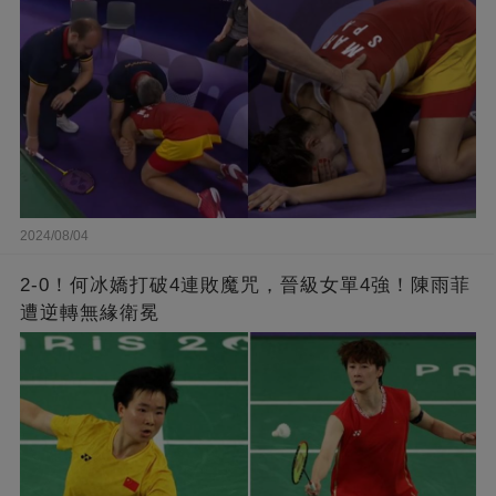
2024/08/04
2-0！何冰嬌打破4連敗魔咒，晉級女單4強！陳雨菲
遭逆轉無緣衛冕