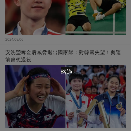
2024/08/06
安洗瑩奪金后威脅退出國家隊：對韓國失望！奧運
前曾想退役
略過