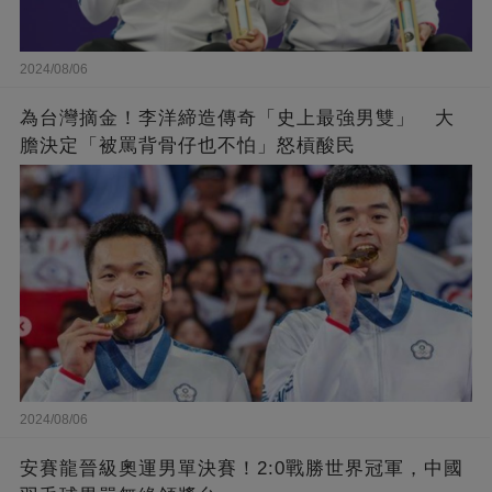
2024/08/06
為台灣摘金！李洋締造傳奇「史上最強男雙」 大
膽決定「被罵背骨仔也不怕」怒槓酸民
2024/08/06
安賽龍晉級奧運男單決賽！2:0戰勝世界冠軍，中國