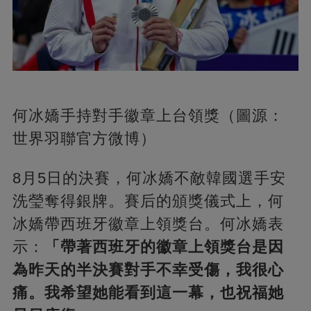
何冰嬌手持對手徽章上台領獎（圖源：
世界羽聯官方微博）
8月5日的決賽，何冰嬌不敵韓國選手安
洗瑩奪得銀牌。賽后的頒獎儀式上，何
冰嬌帶西班牙徽章上領獎台。何冰嬌表
示：
「帶著西班牙的徽章上領獎台是因
為昨天的半決賽對手不幸受傷，我很心
痛。我希望她能看到這一幕，也祝福她