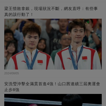
梁王惜敗拿銀，現場狀況不斷，網友直呼：有些事
真的該行動了！
2024/08/05
安洗瑩沖擊全滿貫首進4強！山口茜連續三屆奧運會
止步8強