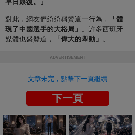
早日康復。」
對此，網友們紛紛稱贊這一行為，
「體
現了中國選手的大格局」
。許多西班牙
媒體也盛贊道，
「偉大的舉動」
。
ADVERTISEMENT
文章未完，點擊下一頁繼續
下一頁