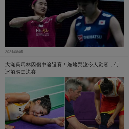
2024/08/05
大滿貫馬林因傷中途退賽！跪地哭泣令人動容，何
冰嬌躺進決賽