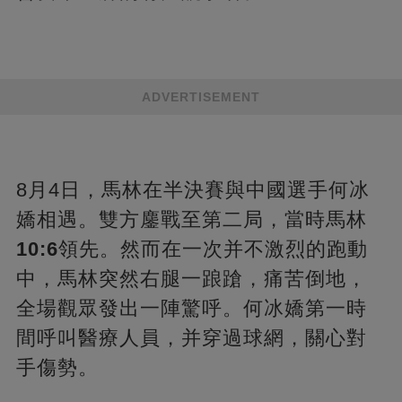
ADVERTISEMENT
8月4日，馬林在半決賽與中國選手何冰
嬌相遇。雙方鏖戰至第二局，當時馬林
10:6
領先。然而在一次并不激烈的跑動
中，馬林突然右腿一踉蹌，痛苦倒地，
全場觀眾發出一陣驚呼。何冰嬌第一時
間呼叫醫療人員，并穿過球網，關心對
手傷勢。