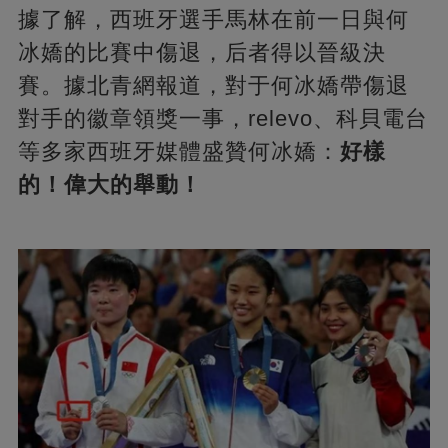
據了解，西班牙選手馬林在前一日與何
冰嬌的比賽中傷退，后者得以晉級決
賽。據北青網報道，對于何冰嬌帶傷退
對手的徽章領獎一事，relevo、科貝電台
等多家西班牙媒體盛贊何冰嬌：
好樣
的！偉大的舉動！