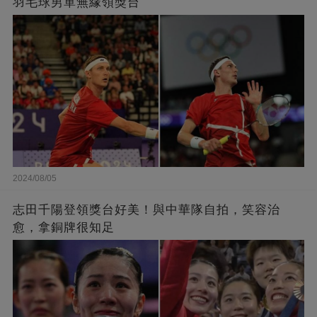
羽毛球男單無緣領獎台
2024/08/05
志田千陽登領獎台好美！與中華隊自拍，笑容治
愈，拿銅牌很知足