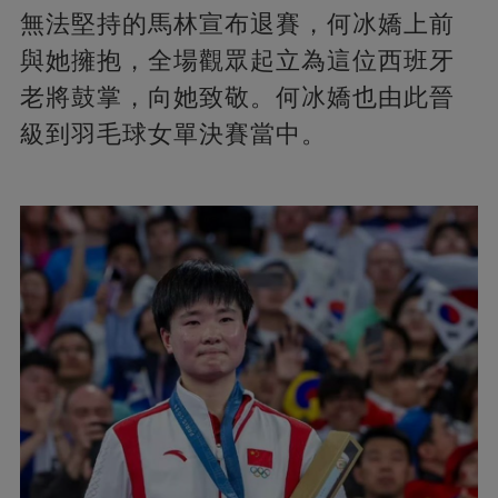
無法堅持的馬林宣布退賽，何冰嬌上前
與她擁抱，全場觀眾起立為這位西班牙
老將鼓掌，向她致敬。何冰嬌也由此晉
級到羽毛球女單決賽當中。