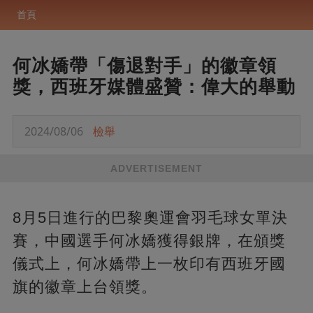
首頁
何冰嬌帶「傷退對手」的徽章領
獎，西班牙媒體盛贊：偉大的舉動
2024/08/06
檢舉
ADVERTISEMENT
8月5日進行的巴黎奧運會羽毛球女單決
賽，中國選手何冰嬌獲得銀牌，在頒獎
儀式上，何冰嬌帶上一枚印有西班牙國
旗的徽章上台領獎。