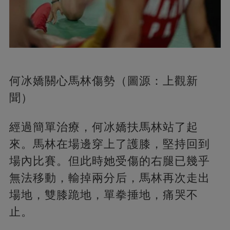
何冰嬌關心馬林傷勢（圖源：上觀新
聞）
經過簡單治療，何冰嬌扶馬林站了起
來。馬林在場邊穿上了護膝，堅持回到
場內比賽。但此時她受傷的右腿已幾乎
無法移動，輸掉兩分后，馬林再次走出
場地，雙膝跪地，單拳捶地，痛哭不
止。