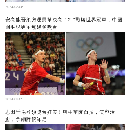
2024/08/06
安賽龍晉級奧運男單決賽！2:0戰勝世界冠軍，中國
羽毛球男單無緣領獎台
2024/08/05
志田千陽登領獎台好美！與中華隊自拍，笑容治
愈，拿銅牌很知足