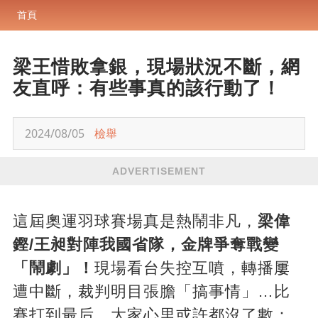
首頁
梁王惜敗拿銀，現場狀況不斷，網
友直呼：有些事真的該行動了！
2024/08/05
檢舉
ADVERTISEMENT
這屆奧運羽球賽場真是熱鬧非凡，
梁偉
鏗/王昶對陣我國省隊，金牌爭奪戰變
「鬧劇」！
現場看台失控互噴，轉播屢
遭中斷，裁判明目張膽「搞事情」…比
賽打到最后，大家心里或許都沒了數：