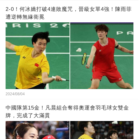
2-0！何冰嬌打破4連敗魔咒，晉級女單4強！陳雨菲
遭逆轉無緣衛冕
2024/08/04
中國隊第15金！凡晨組合奪得奧運會羽毛球女雙金
牌，完成了大滿貫