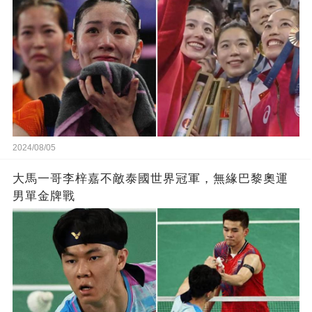
2024/08/05
大馬一哥李梓嘉不敵泰國世界冠軍，無緣巴黎奧運
男單金牌戰