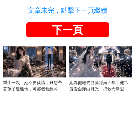
文章未完，點擊下一頁繼續
下一頁
重生一次，她不要愛情，只想帶
她為他廢去雙腿隱婚四年，他卻
著孩子遠離他，可那個曾經冷漠
偏愛全隊白月光，把救命摯愛當
的男人，一次次將她逼入懷中...
成畢生負擔