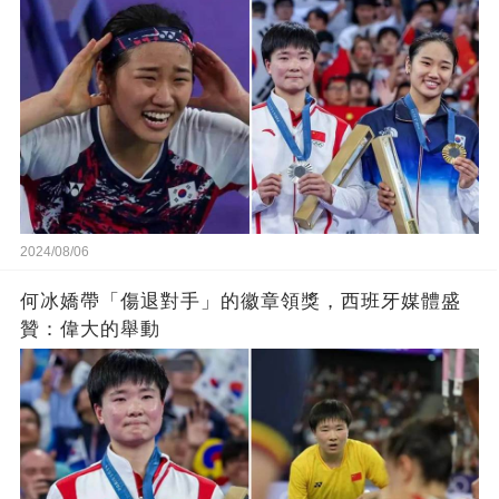
2024/08/06
何冰嬌帶「傷退對手」的徽章領獎，西班牙媒體盛
贊：偉大的舉動