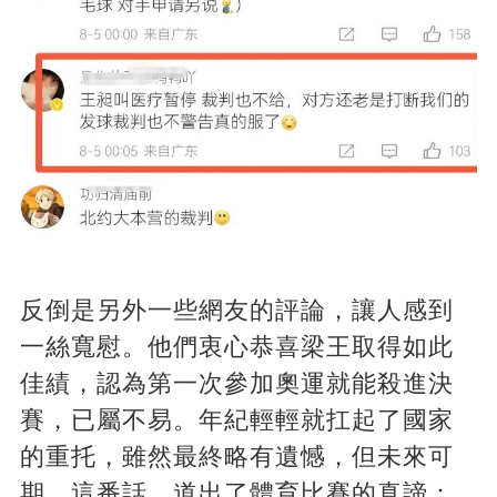
反倒是另外一些網友的評論，讓人感到
一絲寬慰。他們衷心恭喜梁王取得如此
佳績，認為第一次參加奧運就能殺進決
賽，已屬不易。年紀輕輕就扛起了國家
的重托，雖然最終略有遺憾，但未來可
期。這番話，道出了體育比賽的真諦：