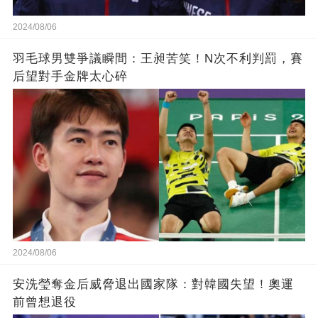
2024/08/06
羽毛球男雙爭議瞬間：王昶苦笑！N次不利判罰，賽
后望對手金牌太心碎
2024/08/06
安洗瑩奪金后威脅退出國家隊：對韓國失望！奧運
前曾想退役