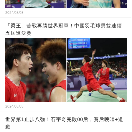
2024/08/03
「梁王」苦戰再勝世界冠軍！中國羽毛球男雙連續
五屆進決賽
2024/08/03
世界第1止步八強！石宇奇完敗00后，賽后哽咽+道
歉