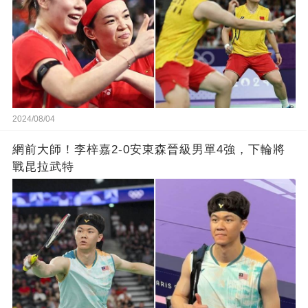
2024/08/04
網前大師！李梓嘉2-0安東森晉級男單4強，下輪將
戰昆拉武特