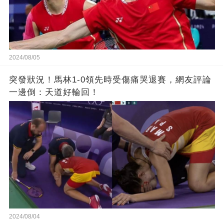
2024/08/05
突發狀況！馬林1-0領先時受傷痛哭退賽，網友評論
一邊倒：天道好輪回！
2024/08/04