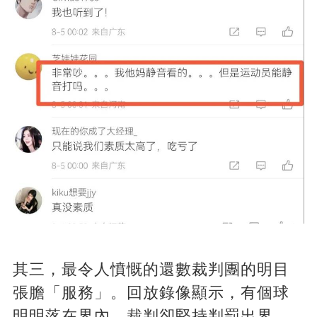
其三，最令人憤慨的還數裁判團的明目
張膽「服務」。回放錄像顯示，有個球
明明落在界內，裁判卻堅持判罰出界。