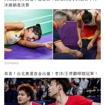
冰嬌躺進決賽
2024/08/05
恭喜！台北奧運首金出爐！李洋/王齊麟蟬聯冠軍！