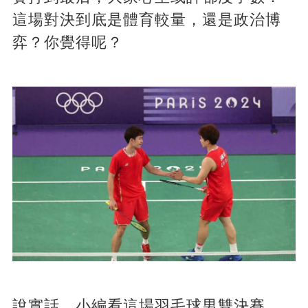
這場對決到底是體育較量，還是政治博
弈？你覺得呢？
說實話，小編看這場羽毛球男雙決賽，