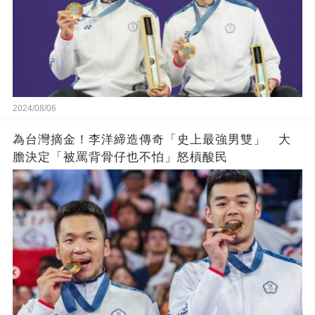
2024/08/06
為台灣摘金！李洋締造傳奇「史上最強男雙」 大
膽決定「被罵背骨仔也不怕」怒槓酸民