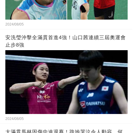
2024/08/05
安洗瑩沖擊全滿貫首進4強！山口茜連續三屆奧運會
止步8強
2024/08/05
大滿貫馬林因傷中途退賽！跪地哭泣令人動容，何