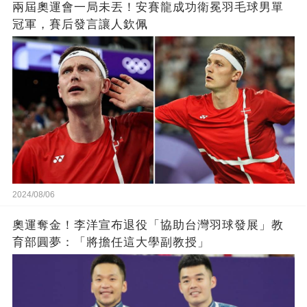
兩屆奧運會一局未丟！安賽龍成功衛冕羽毛球男單
冠軍，賽后發言讓人欽佩
2024/08/06
奧運奪金！李洋宣布退役「協助台灣羽球發展」教
育部圓夢：「將擔任這大學副教授」