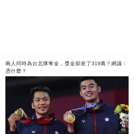
兩人同時為台北隊奪金，獎金卻差了319萬？網議：
憑什麼？