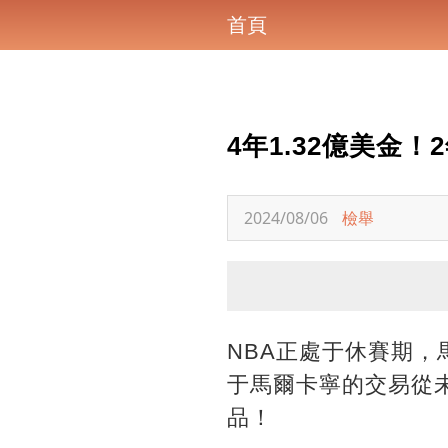
首頁
4年1.32億美金
2024/08/06
檢舉
NBA正處于休賽期
于馬爾卡寧的交易從
品！