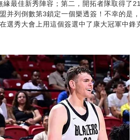
攻，無緣最佳新秀陣容；第二，開拓者隊取得了2
聯盟并列倒數第3鎖定一個樂透簽！不幸的是
后在選秀大會上用這個簽選中了康大冠軍中鋒