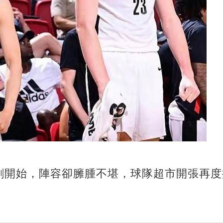
剛開始，陣容卻臃腫不堪，球隊超市開張再度