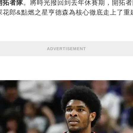
開拓者隊
。將時光撥回到去年休賽期，開拓者
探花郎&點燃之星亨德森為核心徹底走上了重
ADVERTISEMENT