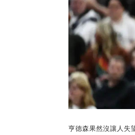
亨德森果然沒讓人失