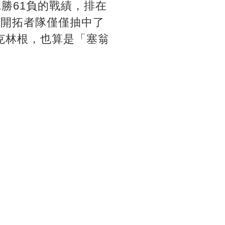
1勝61負的戰績，排在
，開拓者隊僅僅抽中了
克林根，也算是「塞翁