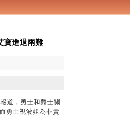
，艾寶進退兩難
新報道，勇士和爵士關
而勇士視波姐為非賣