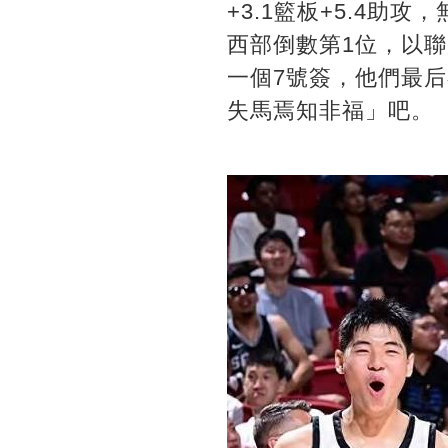
+3.1籃板+5.4助
西部倒數第1位，以
一個7號簽，他們最
失馬焉知非福」吧。