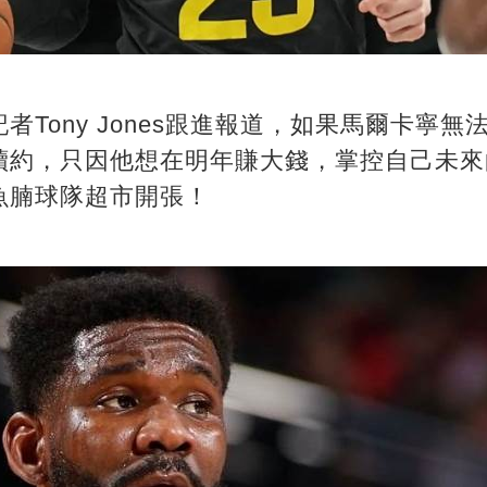
者Tony Jones跟進報道，如果馬爾卡寧
續約，只因他想在明年賺大錢，掌控自己未來
魚腩球隊超市開張！