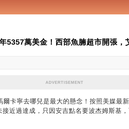
！2年5357萬美金！西部魚腩超市開張
ADVERTISEMENT
，馬爾卡寧去哪兒是最大的懸念！按照美媒最
未接近過達成，只因安吉點名要波杰姆斯基，