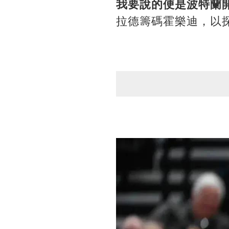
我要說的便是波特蘭
拉德籌碼霍樂迪，以