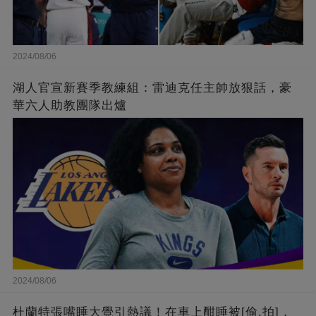
2024/08/06
湖人官宣新賽季教練組：雷迪克任主帥放狠話，豪
華六人助教團隊出爐
2024/08/06
杜蘭特張嘴睡大覺引熱議！在車上酣睡被[偷.拍]，