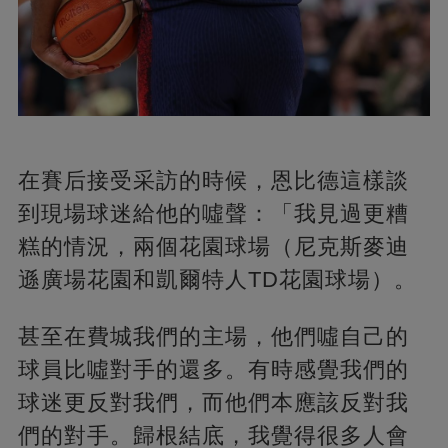
在賽后接受采訪的時候，恩比德這樣談
到現場球迷給他的噓聲：「我見過更糟
糕的情況，兩個花園球場（尼克斯麥迪
遜廣場花園和凱爾特人TD花園球場）。
甚至在費城我們的主場，他們噓自己的
球員比噓對手的還多。有時感覺我們的
球迷更反對我們，而他們本應該反對我
們的對手。歸根結底，我覺得很多人會