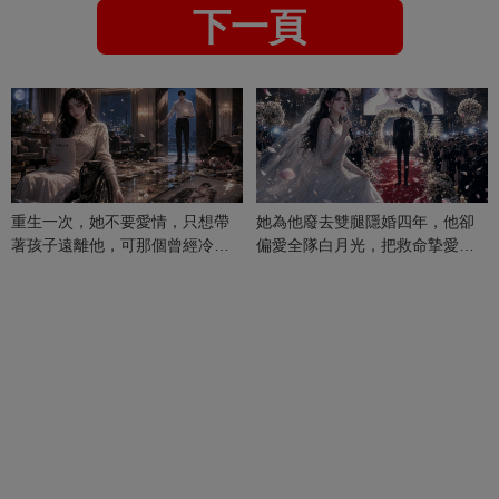
下一頁
重生一次，她不要愛情，只想帶
她為他廢去雙腿隱婚四年，他卻
著孩子遠離他，可那個曾經冷漠
偏愛全隊白月光，把救命摯愛當
的男人，一次次將她逼入懷中...
成畢生負擔