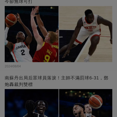
今卻無球可打
2024/08/04
南蘇丹出局后眾球員落淚！主帥不滿罰球6-31，鄧
炮轟裁判雙標