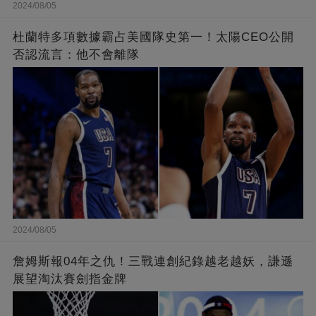
2024/08/05
杜蘭特多項數據霸占美國隊史第一！太陽CEO公開
否認流言：他不會離隊
2024/08/05
詹姆斯報04年之仇！三戰連創紀錄越老越妖，謙遜
展望淘汰賽劍指金牌