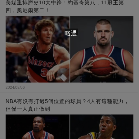
美媒重排歷史10大中鋒：約基奇第八，11冠王第
四，奧尼爾第二！
略過
2024/08/06
NBA有沒有打過5個位置的球員？4人有這種能力，
但僅一人真正做到