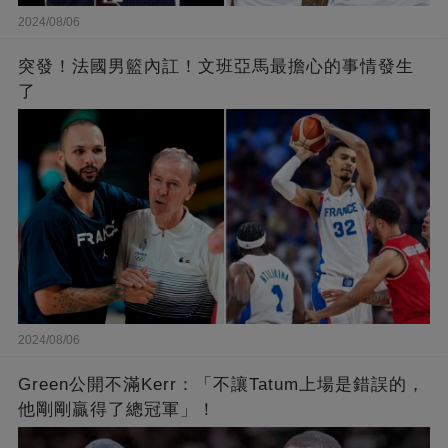
2024/08/06
突發！法國男籃內訌！文班亞馬最擔心的事情發生
了
2024/08/06
Green公開不滿Kerr：「不讓Tatum上場是錯誤的，
他剛剛贏得了總冠軍」！