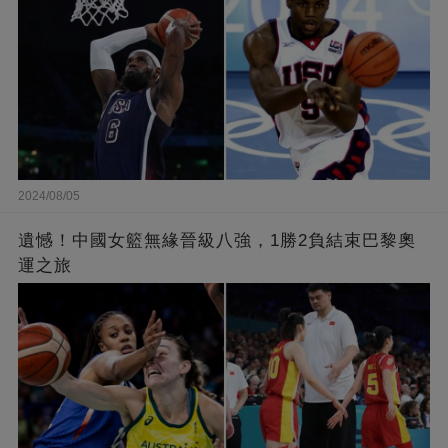
2024/08/05
遺憾！中國女籃無緣晉級八強，1勝2負結束巴黎奧
運之旅