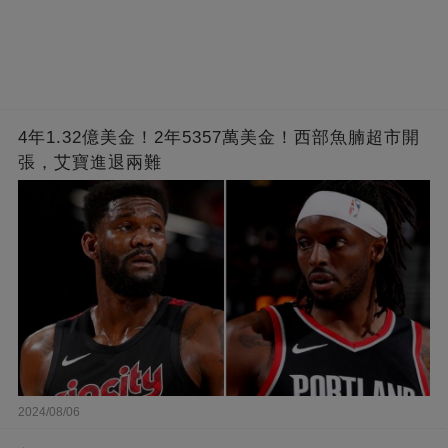
4年1.32億美金！2年5357萬美金！西部魚腩超市開
張，艾寶進退兩難
2024/08/06