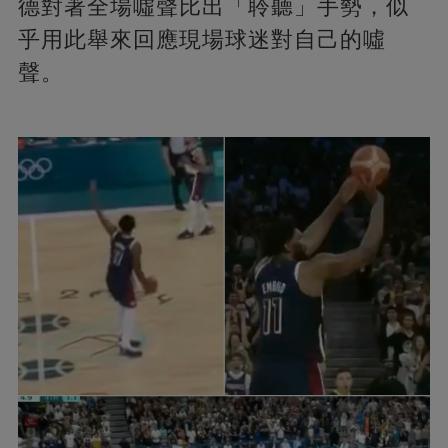
德對著全場噓聲比出「聆聽」手勢，似
乎用此舉來回應現場球迷對自己的噓
聲。