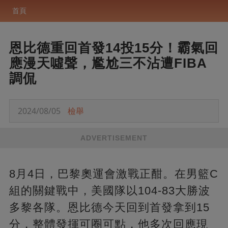
首頁
恩比德重回首發14投15分！霸氣回
應漫天噓聲，尷尬三不沾遭FIBA
調侃
2024/08/05
檢舉
ADVERTISEMENT
8月4日，巴黎奧運會激戰正酣。在男籃C
組的關鍵戰中，美國隊以104-83大勝波
多黎各隊。恩比德今天回到首發拿到15
分，整體發揮可圈可點，他多次回應現