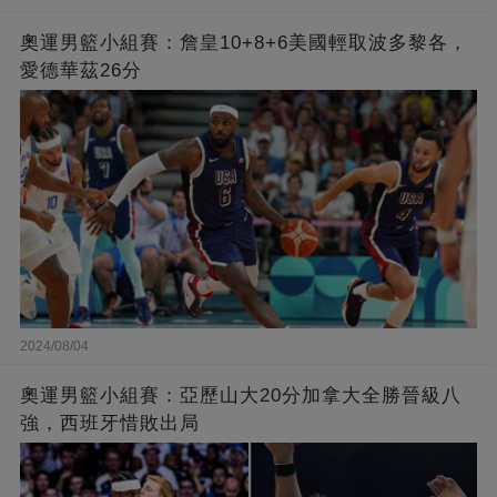
奧運男籃小組賽：詹皇10+8+6美國輕取波多黎各，
愛德華茲26分
2024/08/04
奧運男籃小組賽：亞歷山大20分加拿大全勝晉級八
強，西班牙惜敗出局