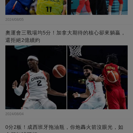
2024/08/05
奧運會三戰場均5分！加拿大期待的核心卻來躺贏，
還拒絕2億續約
2024/08/04
0分2板！成西班牙拖油瓶，你炮轟火箭沒眼光，如