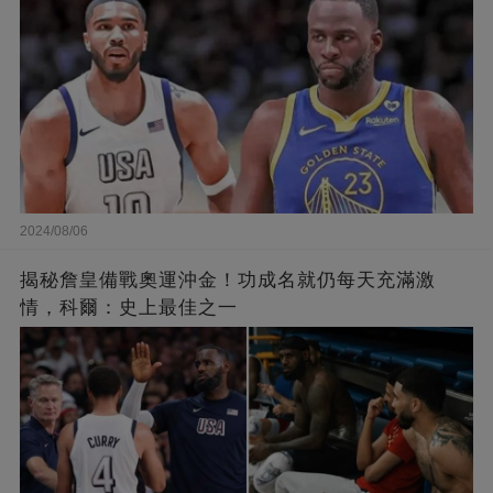
2024/08/06
揭秘詹皇備戰奧運沖金！功成名就仍每天充滿激
情，科爾：史上最佳之一