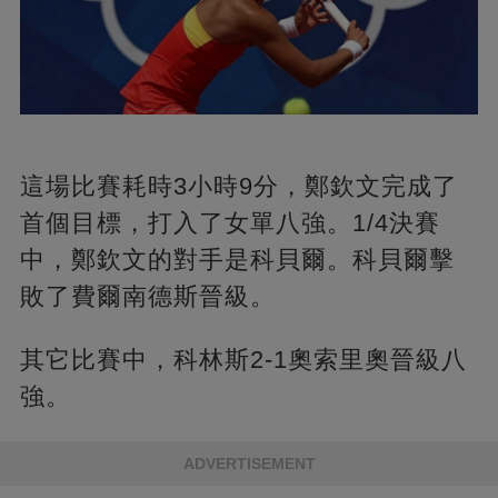
這場比賽耗時3小時9分，鄭欽文完成了
首個目標，打入了女單八強。1/4決賽
中，鄭欽文的對手是科貝爾。科貝爾擊
敗了費爾南德斯晉級。
其它比賽中，科林斯2-1奧索里奧晉級八
強。
ADVERTISEMENT