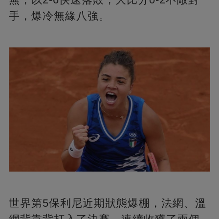
手，爆冷無緣八強。
世界第5保利尼近期狀態爆棚，法網、溫