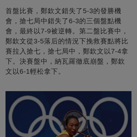
首盤比賽，鄭欽文錯失了5-3的發勝機
會，搶七局中錯失了6-3的三個盤點機
會，最終以7-9被逆轉。第二盤比賽中，
鄭欽文從3-5落后的情況下挽救賽點將比
賽拉入搶七，搶七局中，鄭欽文以7-4拿
下。決賽盤中，納瓦羅徹底崩盤，鄭欽
文以6-1輕松拿下。