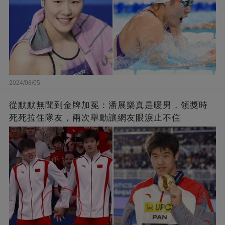
2024/08/05
從默默無聞到金牌加冕：潘展樂真是暖男，領獎時
死死拉住隊友，兩次舉動讓網友眼淚止不住