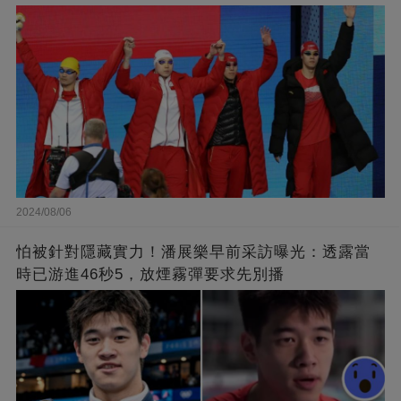
2024/08/06
怕被針對隱藏實力！潘展樂早前采訪曝光：透露當
時已游進46秒5，放煙霧彈要求先別播