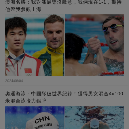
澳洲名將：我對潘展樂沒敵意，我倆現在1-1，期待
他帶我參觀上海
2024/08/04
奧運游泳：中國隊破世界紀錄！獲得男女混合4x100
米混合泳接力銀牌