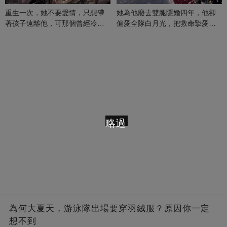
重生一次，她不要愛情，只想帶
她為他廢去雙腿隱婚四年，他卻
著孩子遠離他，可那個曾經冷漠
偏愛全隊白月光，把救命摯愛當
的男人，一次次將她逼入懷中...
成畢生負擔
略過
為何大夏天，游泳隊出場要穿羽絨服？原因你一定
想不到