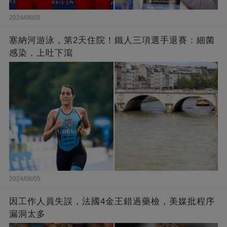
2024/08/05
塞納河游泳，第2天住院！鐵人三項選手退賽：細菌
感染，上吐下瀉
2024/08/05
因工作人員失誤，法國4金王錯過藥檢，美媒批程序
漏洞太多