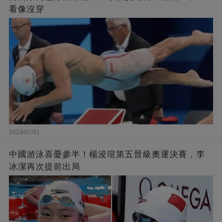
看像沒穿
2024/07/31
中國游泳喜憂參半！楊浚瑄第五晉級奧運決賽，李
冰潔再次提前出局