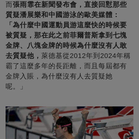
而
張雨霏在新聞發布會，直接回懟那些
質疑潘展樂和中國游泳的歐美媒體：
「為什麼中國運動員游這麼快的時候要
被質疑，那在此之前菲爾普斯拿到七塊
金牌、八塊金牌的時候為什麼沒有人敢
去質疑他，
萊德基從2012年到2024年稱
霸了這麼多年的長距離，而且每屆都有
金牌入賬，為什麼沒有人去質疑她
呢。」