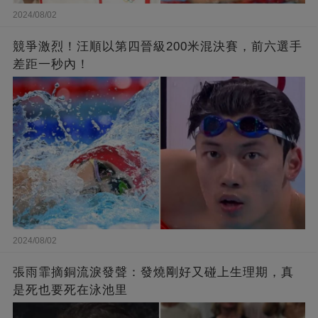
2024/08/02
競爭激烈！汪順以第四晉級200米混決賽，前六選手
差距一秒內！
2024/08/02
張雨霏摘銅流淚發聲：發燒剛好又碰上生理期，真
是死也要死在泳池里