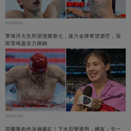
2024/08/01
覃海洋大失所望僅獲第七，接力金牌希望渺茫，張
雨霏竭盡全力摘銅
2024/07/31
荷蘭隊肉色泳褲爆紅！下水后變透明，網友：乍一