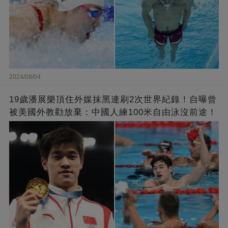
2024/08/04
19歲潘展樂頂住外媒抹黑連刷2次世界紀錄！自曝曾
被美國外教勸放棄：中國人練100米自由泳沒前途！