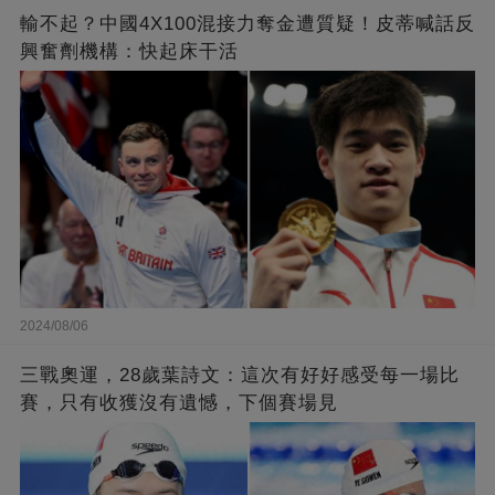
輸不起？中國4X100混接力奪金遭質疑！皮蒂喊話反
興奮劑機構：快起床干活
2024/08/06
三戰奧運，28歲葉詩文：這次有好好感受每一場比
賽，只有收獲沒有遺憾，下個賽場見