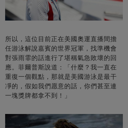
所以，這位目前正在美國奧運直播間擔
任游泳解說嘉賓的世界冠軍，找準機會
對張雨霏的話進行了堪稱氣急敗壞的回
應。菲爾普斯說道：「什麼？我一直在
重復一個觀點，那就是美國游泳是最干
凈的，假如我們愿意的話，你們甚至連
一塊獎牌都拿不到！」