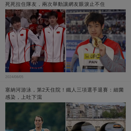
死死拉住隊友，兩次舉動讓網友眼淚止不住
2024/08/05
塞納河游泳，第2天住院！鐵人三項選手退賽：細菌
感染，上吐下瀉