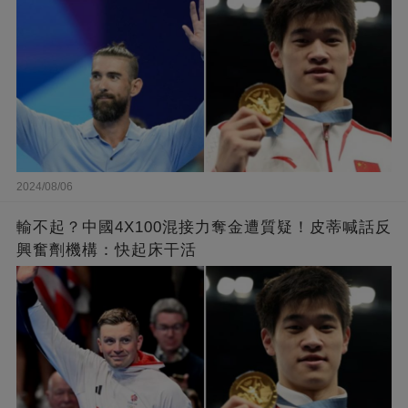
2024/08/06
輸不起？中國4X100混接力奪金遭質疑！皮蒂喊話反
興奮劑機構：快起床干活