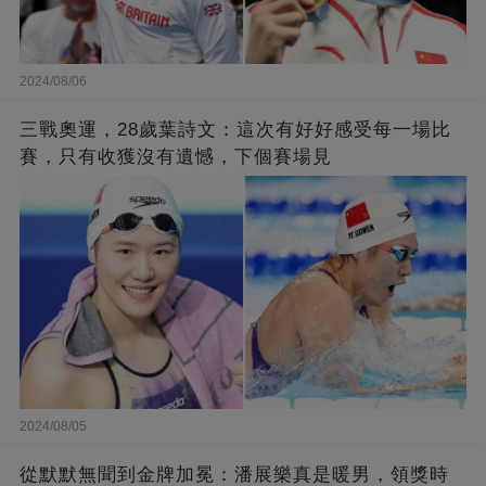
2024/08/06
三戰奧運，28歲葉詩文：這次有好好感受每一場比
賽，只有收獲沒有遺憾，下個賽場見
2024/08/05
從默默無聞到金牌加冕：潘展樂真是暖男，領獎時