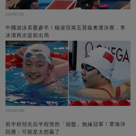
2024/07/31
中國游泳喜憂參半！楊浚瑄第五晉級奧運決賽，李
冰潔再次提前出局
2024/07/30
前半程領先后半程突然「崩盤」無緣冠軍！覃海洋
回應：可能是太想贏了