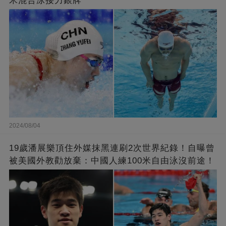
米混合泳接力銀牌
2024/08/04
19歲潘展樂頂住外媒抹黑連刷2次世界紀錄！自曝曾
被美國外教勸放棄：中國人練100米自由泳沒前途！