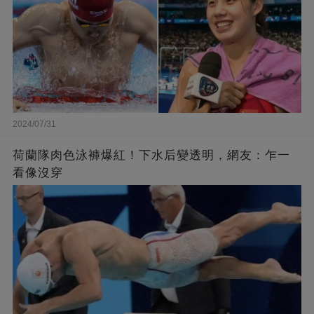
2024/07/31
荷蘭隊肉色泳褲爆紅！下水后變透明，網友：乍一
看像沒穿