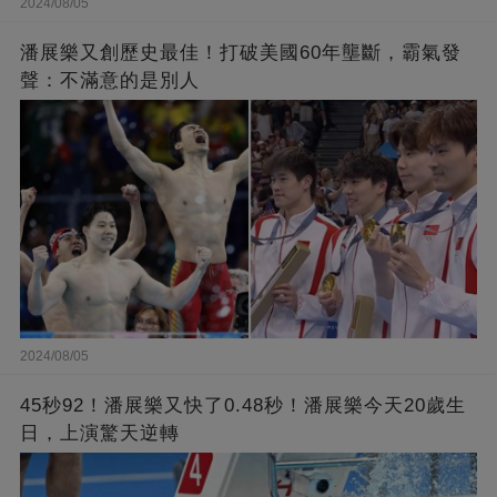
2024/08/05
潘展樂又創歷史最佳！打破美國60年壟斷，霸氣發
聲：不滿意的是別人
2024/08/05
45秒92！潘展樂又快了0.48秒！潘展樂今天20歲生
日，上演驚天逆轉