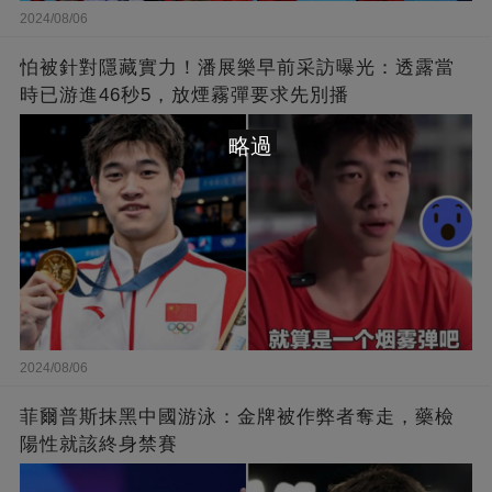
2024/08/06
怕被針對隱藏實力！潘展樂早前采訪曝光：透露當
時已游進46秒5，放煙霧彈要求先別播
略過
2024/08/06
菲爾普斯抹黑中國游泳：金牌被作弊者奪走，藥檢
陽性就該終身禁賽