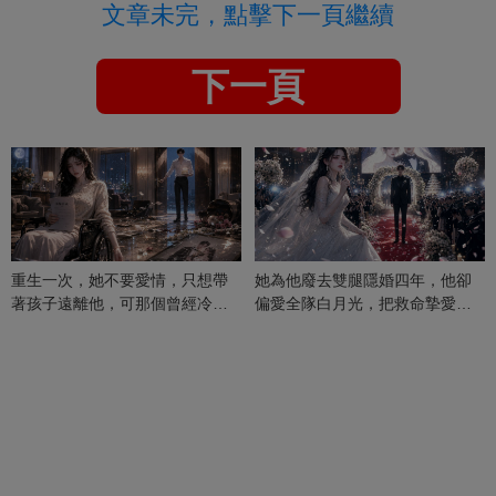
文章未完，點擊下一頁繼續
下一頁
重生一次，她不要愛情，只想帶
她為他廢去雙腿隱婚四年，他卻
著孩子遠離他，可那個曾經冷漠
偏愛全隊白月光，把救命摯愛當
的男人，一次次將她逼入懷中...
成畢生負擔