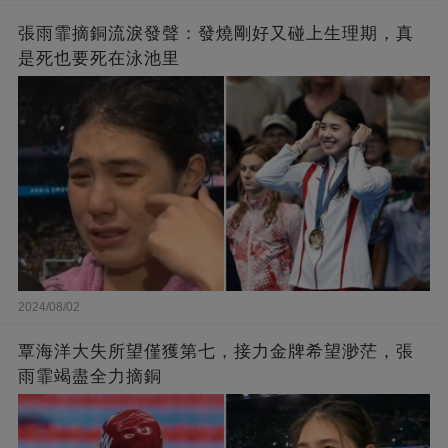
張雨霏摘銅流淚發聲：發燒剛好又碰上生理期，真
是死也要死在泳池里
2024/08/02
覃海洋大失所望僅獲第七，接力金牌希望渺茫，張
雨霏竭盡全力摘銅