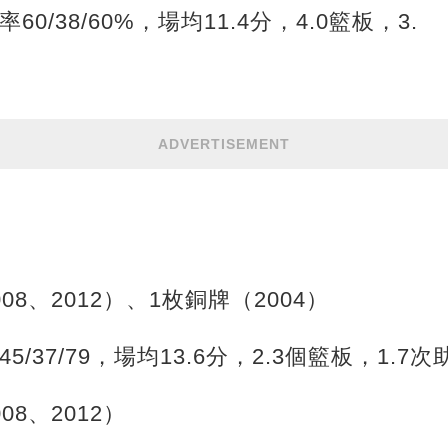
0/38/60%，場均11.4分，4.0籃板，3.
ADVERTISEMENT
8、2012）、1枚銅牌（2004）
/37/79，場均13.6分，2.3個籃板，1.7
8、2012）