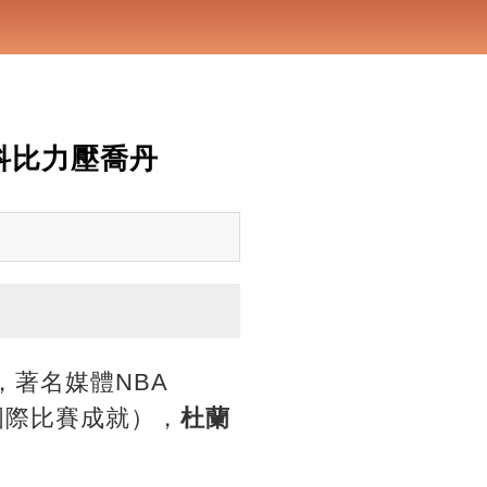
科比力壓喬丹
著名媒體NBA
國際比賽成就），
杜蘭