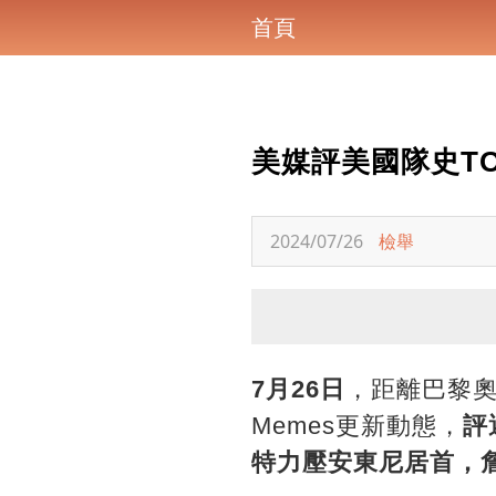
首頁
美媒評美國隊史T
2024/07/26
檢舉
7月26日
，距離巴黎奧
Memes更新動態，
評
特力壓安東尼居首，