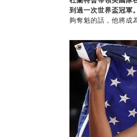
杜蘭特曾帶領美國隊在
到過一次世界盃冠軍
夠奪魁的話，他將成