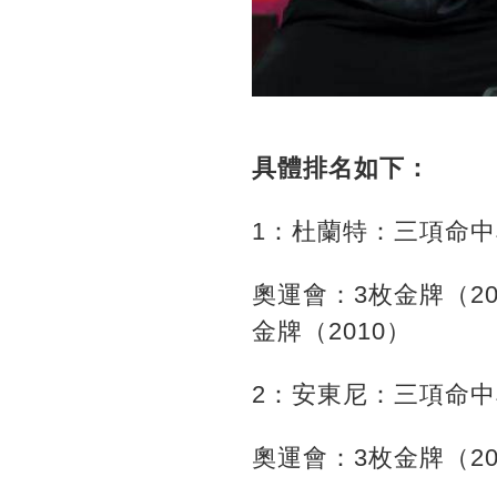
具體排名如下：
1：杜蘭特：三項命中率5
奧運會：3枚金牌（20
金牌（2010）
2：安東尼：三項命中率4
奧運會：3枚金牌（200