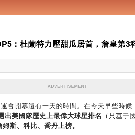
OP5：杜蘭特力壓甜瓜居首，詹皇第3
ADVERTISEMENT
運會開幕還有一天的時間。在今天早些時候，
選出美國隊歷史上最偉大球星排名
（只基于
詹姆斯、科比、喬丹上榜。