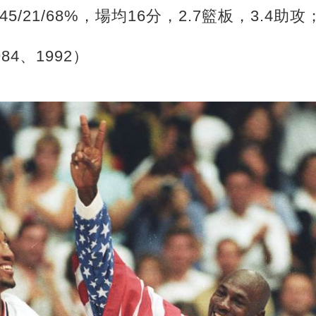
/21/68%，場均16分，2.7籃板，3.4助攻
4、1992）