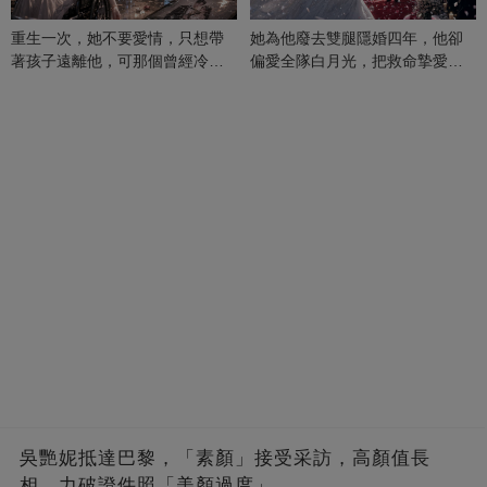
重生一次，她不要愛情，只想帶
她為他廢去雙腿隱婚四年，他卻
著孩子遠離他，可那個曾經冷漠
偏愛全隊白月光，把救命摯愛當
的男人，一次次將她逼入懷中...
成畢生負擔
吳艷妮抵達巴黎，「素顏」接受采訪，高顏值長
相，力破證件照「美顏過度」