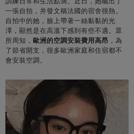
訓練日常和生活點滴。近日，她曬出了
一張自拍，并發文稱法國的宿舍很熱。
自拍中的她，臉上帶著一絲黏黏的光
澤，顯然是在高溫下感到有些不適。眾
所周知，
歐洲的空調安裝費用高昂
，為
了節省開支，很多歐洲家庭和住宿都不
會安裝空調。