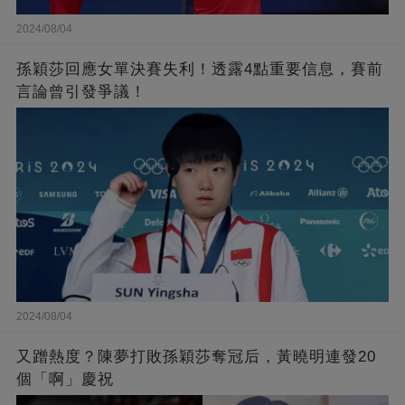
2024/08/04
孫穎莎回應女單決賽失利！透露4點重要信息，賽前
言論曾引發爭議！
2024/08/04
又蹭熱度？陳夢打敗孫穎莎奪冠后，黃曉明連發20
個「啊」慶祝