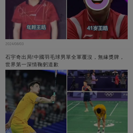
2024/08/03
石宇奇出局!中國羽毛球男單全軍覆沒，無緣獎牌，
世界第一深情鞠躬道歉