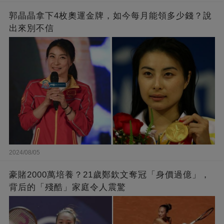
郭晶晶拿下4枚奧運金牌，如今每月能領多少錢？說
出來別不信
2024/08/05
豪賭2000萬培養？21歲鄭欽文奪冠「身價過億」，
背后的「殘酷」家庭令人震驚