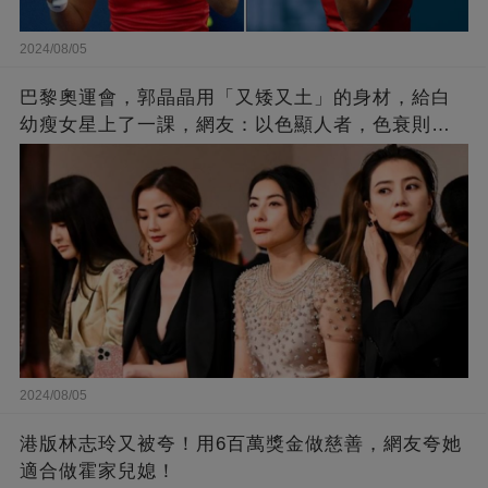
2024/08/05
巴黎奧運會，郭晶晶用「又矮又土」的身材，給白
幼瘦女星上了一課，網友：以色顯人者，色衰則愛
馳！
2024/08/05
港版林志玲又被夸！用6百萬獎金做慈善，網友夸她
適合做霍家兒媳！