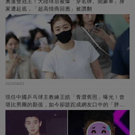
奧運雙冠王！大陸球后被爆「穿名牌、開豪車」身
家遭起底，「超高情商回應」被讚翻
2024/08/03
現任中國乒乓球主教練王皓「青澀舊照」曝光！曾
堪比男團的顏值，如今卻蹉跎成網友口中的「胖大
叔」