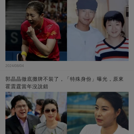
2024/08/04
郭晶晶徹底攤牌不裝了，「特殊身份」曝光，原來
霍震霆當年沒說錯