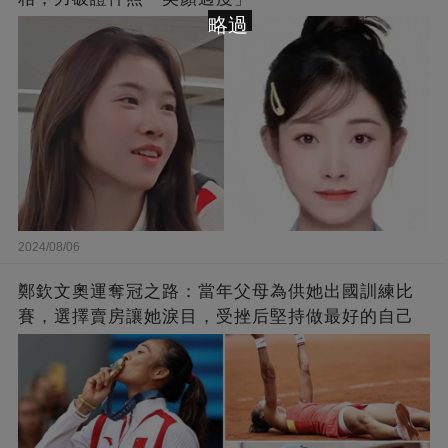
略過
2024/08/06
鄭欽文奧運奪冠之路：當年父母為供她出國訓練比
賽，選擇賣房讓她淚目，受挫后堅持做最好的自己