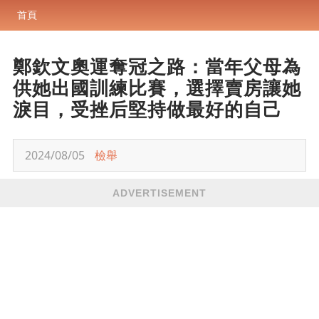
首頁
鄭欽文奧運奪冠之路：當年父母為
供她出國訓練比賽，選擇賣房讓她
淚目，受挫后堅持做最好的自己
2024/08/05
檢舉
ADVERTISEMENT