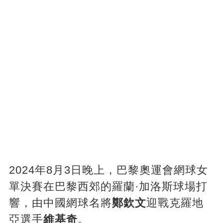
2024年8月3日晚上，巴黎奧運會網球女
單決賽在巴黎西郊的羅蘭·加洛斯球場打
響，由中國網球名將
鄭欽文
迎戰克羅地
亞選手
維基奇
。