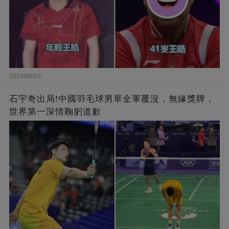
2024/08/03
石宇奇出局!中國羽毛球男單全軍覆沒，無緣獎牌，
世界第一深情鞠躬道歉