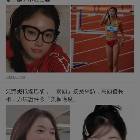
2024/08/06
吳艷妮抵達巴黎，「素顏」接受采訪，高顏值長
相，力破證件照「美顏過度」