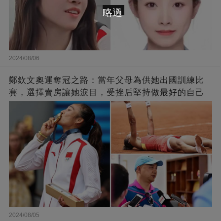
略過
2024/08/06
鄭欽文奧運奪冠之路：當年父母為供她出國訓練比
賽，選擇賣房讓她淚目，受挫后堅持做最好的自己
2024/08/05