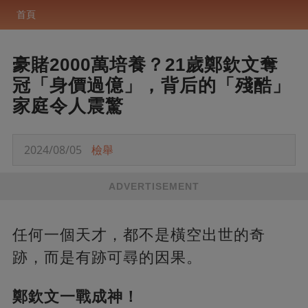
首頁
豪賭2000萬培養？21歲鄭欽文奪
冠「身價過億」，背后的「殘酷」
家庭令人震驚
2024/08/05
檢舉
ADVERTISEMENT
任何一個天才，都不是橫空出世的奇
跡，而是有跡可尋的因果。
鄭欽文一戰成神！