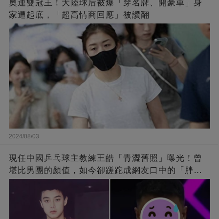
奧運雙冠王！大陸球后被爆「穿名牌、開豪車」身
家遭起底，「超高情商回應」被讚翻
2024/08/03
現任中國乒乓球主教練王皓「青澀舊照」曝光！曾
堪比男團的顏值，如今卻蹉跎成網友口中的「胖大
叔」