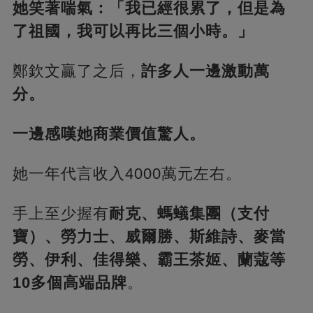
她笑著喘氣：「我已經很累了，但是為
了祖國，我可以再比三個小時。」
鄭欽文贏了之后，
許多人一邊激動萬
分。
一邊感嘆她商業價值驚人。
她一年代言收入4000萬元左右。
手上至少握有
耐克、螞蟻集團（支付
寶）、勞力士、威爾勝、斯維詩、麥當
勞、伊利、佳得樂、霸王茶姬、蘭蔻等
10多個高端品牌
。