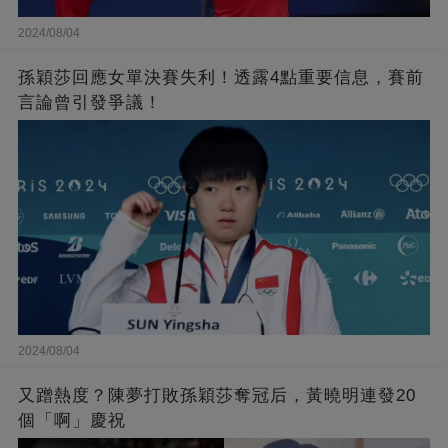
2024/08/04
孫穎莎回應女單決賽失利！透露4點重要信息，賽前
言論曾引發爭議！
2024/08/04
又蹭熱度？陳夢打敗孫穎莎奪冠后，黃曉明連發20
個「啊」慶祝