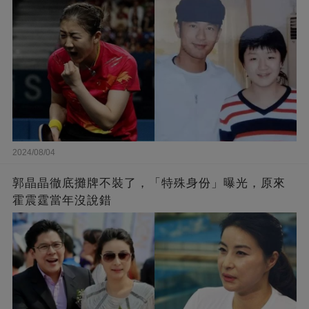
2024/08/04
郭晶晶徹底攤牌不裝了，「特殊身份」曝光，原來
霍震霆當年沒說錯