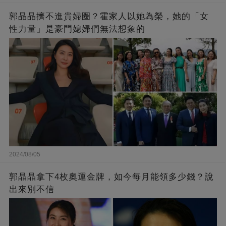
郭晶晶擠不進貴婦圈？霍家人以她為榮，她的「女
性力量」是豪門媳婦們無法想象的
2024/08/05
郭晶晶拿下4枚奧運金牌，如今每月能領多少錢？說
出來別不信