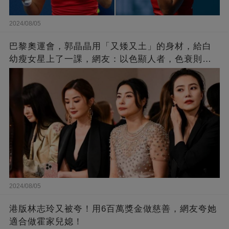
2024/08/05
巴黎奧運會，郭晶晶用「又矮又土」的身材，給白
幼瘦女星上了一課，網友：以色顯人者，色衰則愛
馳！
2024/08/05
港版林志玲又被夸！用6百萬獎金做慈善，網友夸她
適合做霍家兒媳！