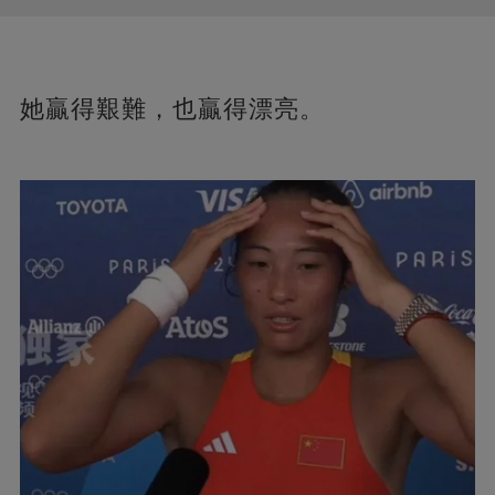
她贏得艱難，也贏得漂亮。