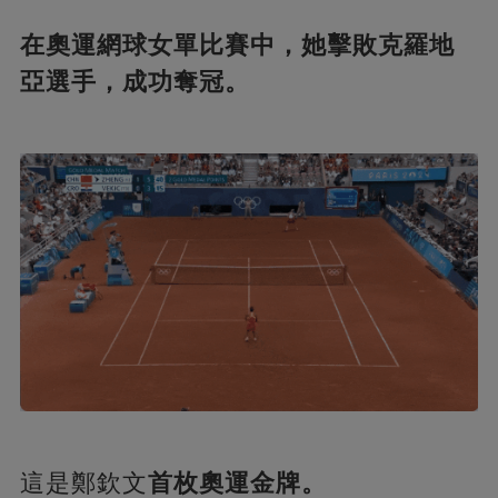
在奧運網球女單比賽中，她擊敗克羅地
亞選手，成功奪冠。
這是鄭欽文
首枚奧運金牌。