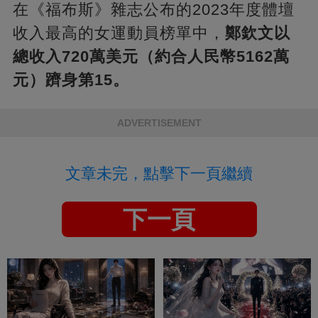
在《福布斯》雜志公布的2023年度體壇
收入最高的女運動員榜單中，
鄭欽文以
總收入720萬美元（約合人民幣5162萬
元）躋身第15。
ADVERTISEMENT
文章未完，點擊下一頁繼續
下一頁