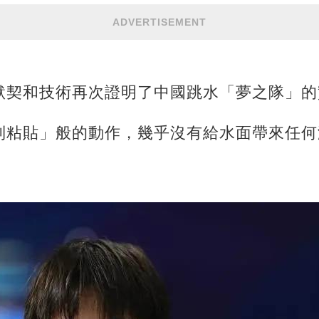
ADVERTISEMENT
默契和技術再次證明了中國跳水「夢之隊」的
制粘貼」般的動作，幾乎沒有給水面帶來任何