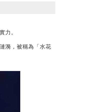
實力。
漣漪，被稱為「水花