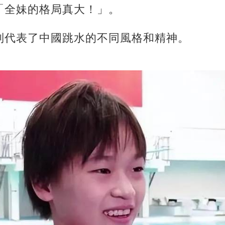
全妹的格局真大！」​​。
別代表了中國跳水的不同風格和精神。