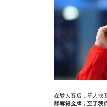
在雙人賽后，單人決
隊奪得金牌，至于我