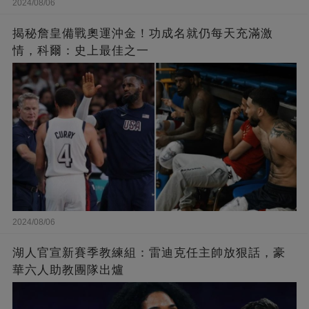
2024/08/06
揭秘詹皇備戰奧運沖金！功成名就仍每天充滿激
情，科爾：史上最佳之一
2024/08/06
湖人官宣新賽季教練組：雷迪克任主帥放狠話，豪
華六人助教團隊出爐