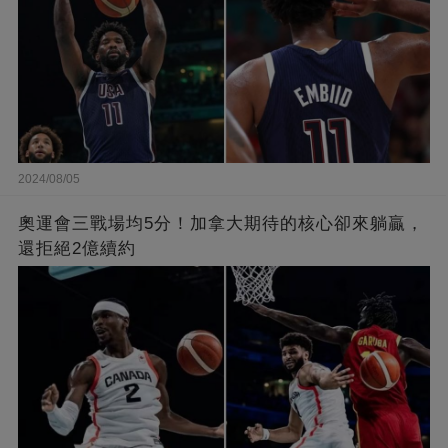
2024/08/05
奧運會三戰場均5分！加拿大期待的核心卻來躺贏，
還拒絕2億續約