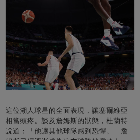
這位湖人球星的全面表現，讓塞爾維亞
相當頭疼。談及詹姆斯的狀態，杜蘭特
說道：「他讓其他球隊感到恐懼。」詹