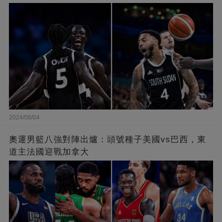
2024/08/04
奧運男籃八強對陣出爐：頭號種子美國vs巴西，東
道主法國迎戰加拿大