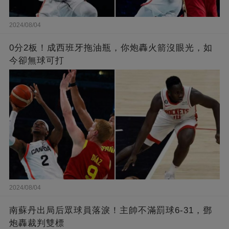
2024/08/04
0分2板！成西班牙拖油瓶，你炮轟火箭沒眼光，如
今卻無球可打
2024/08/04
南蘇丹出局后眾球員落淚！主帥不滿罰球6-31，鄧
炮轟裁判雙標