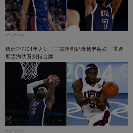
2024/08/05
詹姆斯報04年之仇！三戰連創紀錄越老越妖，謙遜
展望淘汰賽劍指金牌
2024/08/05