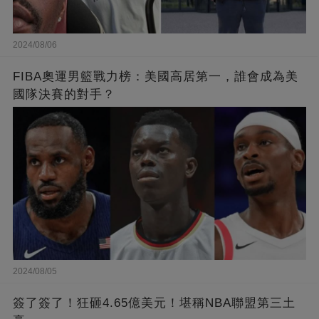
2024/08/06
FIBA奧運男籃戰力榜：美國高居第一，誰會成為美
國隊決賽的對手？
2024/08/05
簽了簽了！狂砸4.65億美元！堪稱NBA聯盟第三土