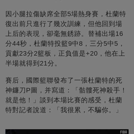
因小腿拉傷缺席全部5場熱身賽，杜蘭特
復出前只進行了幾次訓練，但他回到場
上后的表現，卻毫無銹跡。替補出場16
分44秒，杜蘭特投籃9中8，三分5中5，
貢獻23分2籃板，正負值是+20，他在上
半場就得到21分。
賽后，國際籃聯發布了一張杜蘭特的死
神鐮刀P圖，并寫道：「骷髏死神殺手！
就是他！」談到本場比賽的感受，杜蘭
特對記者說道：「我很累，不騙你。」