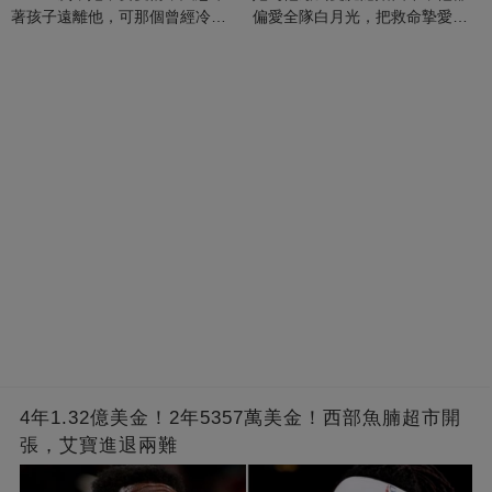
著孩子遠離他，可那個曾經冷漠
偏愛全隊白月光，把救命摯愛當
的男人，一次次將她逼入懷中...
成畢生負擔
4年1.32億美金！2年5357萬美金！西部魚腩超市開
張，艾寶進退兩難