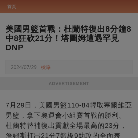
首頁
美國男籃首戰：杜蘭特復出8分鐘8
中8狂砍21分！塔圖姆遭遇罕見
DNP
2024/07/29
檢舉
ADVERTISEMENT
7月29日，美國男籃110-84輕取塞爾維亞
男籃，拿下奧運會小組賽首戰的勝利。
杜蘭特替補復出貢獻全場最高的23分，
詹姆斯打出21分7籃板9助攻的全面表