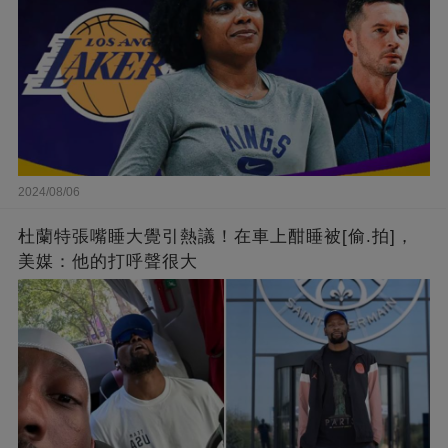
2024/08/06
杜蘭特張嘴睡大覺引熱議！在車上酣睡被[偷.拍]，
美媒：他的打呼聲很大