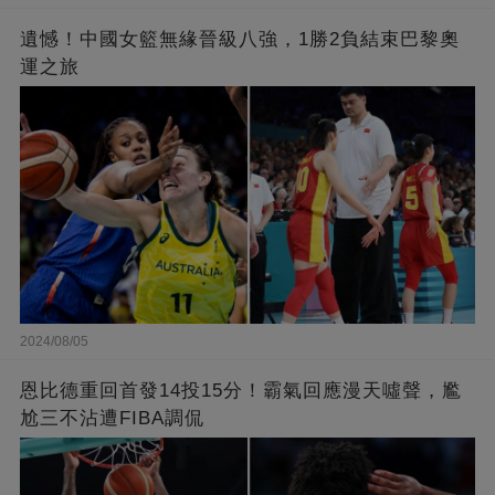
遺憾！中國女籃無緣晉級八強，1勝2負結束巴黎奧
運之旅
2024/08/05
恩比德重回首發14投15分！霸氣回應漫天噓聲，尷
尬三不沾遭FIBA調侃