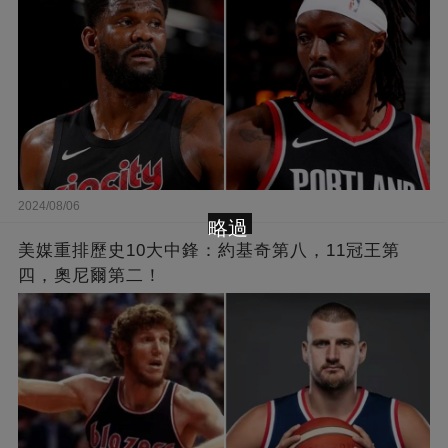
2024/08/06
略過
美媒重排歷史10大中鋒：約基奇第八，11冠王第
四，奧尼爾第二！