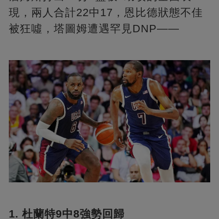
現，兩人合計22中17，恩比德狀態不佳
被狂噓，塔圖姆遭遇罕見DNP——
1. 杜蘭特9中8強勢回歸