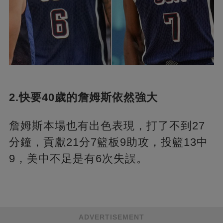
2.快要40歲的詹姆斯依然強大
詹姆斯本場也有出色表現，打了不到27
分鐘，貢獻21分7籃板9助攻，投籃13中
9，美中不足是有6次失誤。
ADVERTISEMENT