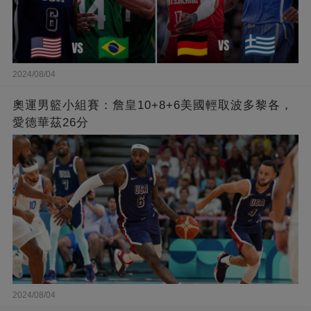
2024/08/04
奧運男籃小組賽：詹皇10+8+6美國輕取波多黎各，
愛德華茲26分
2024/08/04