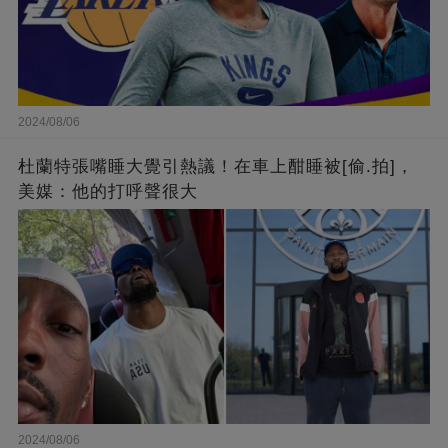
2024/08/06
杜蘭特張嘴睡大覺引熱議！在車上酣睡被[偷.拍]，
美媒：他的打呼聲很大
2024/08/06