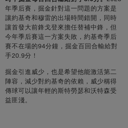
年季后賽，掘金針對這一問題的方案是
讓約基奇和穆雷的出場時間錯開，同時
讓首發大前鋒戈登來擔任替補中鋒，但
今年季后賽這一方案失敗，約基奇季后
賽不在場的94分鐘，掘金百回合輸給對
手20.9分！
掘金引進威少，也是希望他能激活第二
陣容，減少對約基奇的依賴，威少稱得
傳球可以讓年輕的斯特勞瑟和沃特森受
益匪淺。