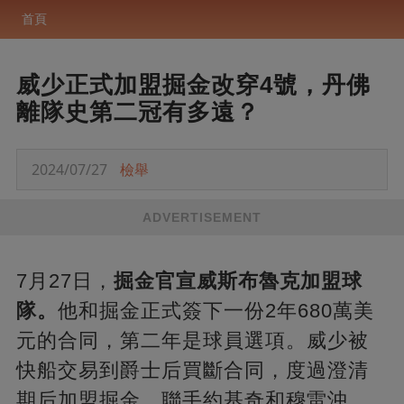
首頁
威少正式加盟掘金改穿4號，丹佛
離隊史第二冠有多遠？
2024/07/27
檢舉
ADVERTISEMENT
7月27日，
掘金官宣威斯布魯克加盟球
隊。
他和掘金正式簽下一份2年680萬美
元的合同，第二年是球員選項。威少被
快船交易到爵士后買斷合同，度過澄清
期后加盟掘金，聯手約基奇和穆雷沖