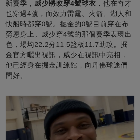
新賽季，
威少將改穿4號球衣
，他在奇才
也穿過4號，而效力雷霆、火箭、湖人和
快船時都穿0號。掘金的0號目前穿在布
勞恩身上。威少穿4號的那個賽季表現出
色，場均22.2分11.5籃板11.7助攻。掘
金官方曬出視訊，威少在視訊中亮相，
他已經身在掘金訓練館，向丹佛球迷們
問好。