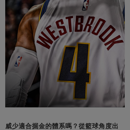
威少適合掘金的體系嗎？從籃球角度出