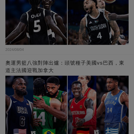
2024/08/04
奧運男籃八強對陣出爐：頭號種子美國vs巴西，東
道主法國迎戰加拿大