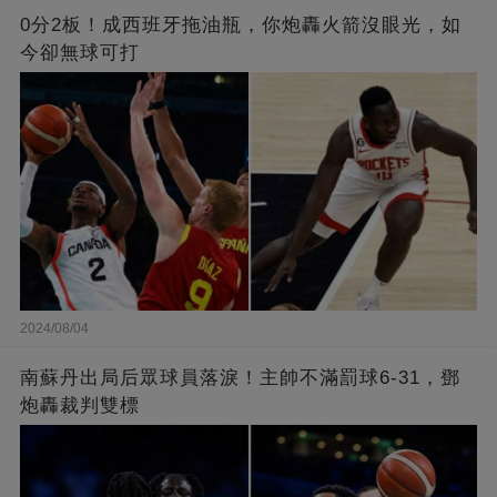
0分2板！成西班牙拖油瓶，你炮轟火箭沒眼光，如
今卻無球可打
2024/08/04
南蘇丹出局后眾球員落淚！主帥不滿罰球6-31，鄧
炮轟裁判雙標