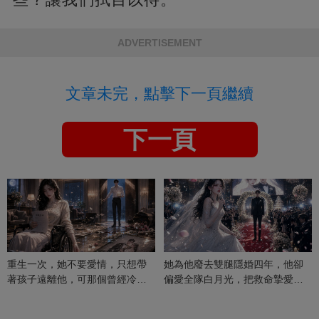
ADVERTISEMENT
文章未完，點擊下一頁繼續
下一頁
重生一次，她不要愛情，只想帶
她為他廢去雙腿隱婚四年，他卻
著孩子遠離他，可那個曾經冷漠
偏愛全隊白月光，把救命摯愛當
的男人，一次次將她逼入懷中...
成畢生負擔