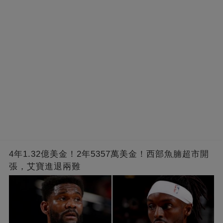
4年1.32億美金！2年5357萬美金！西部魚腩超市開
張，艾寶進退兩難