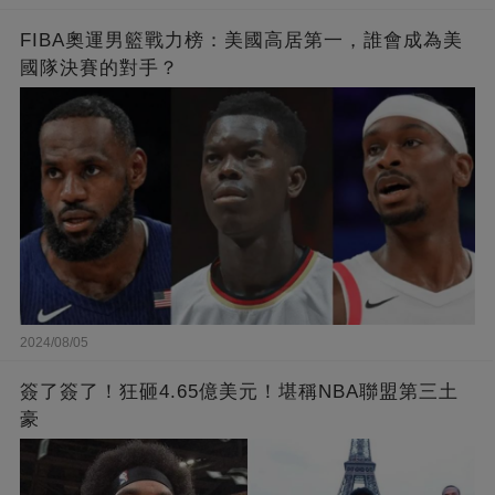
FIBA奧運男籃戰力榜：美國高居第一，誰會成為美
國隊決賽的對手？
2024/08/05
簽了簽了！狂砸4.65億美元！堪稱NBA聯盟第三土
豪