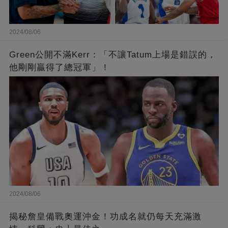
2024/08/06
Green公開不滿Kerr：「不讓Tatum上場是錯誤的，
他剛剛贏得了總冠軍」！
2024/08/06
揭秘詹皇備戰奧運沖金！功成名就仍每天充滿激