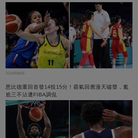
2024/08/05
恩比德重回首發14投15分！霸氣回應漫天噓聲，尷
尬三不沾遭FIBA調侃