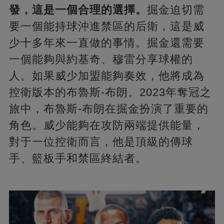
發，這是一個合理的選擇。
掘金迫切需
要一個能持球沖進禁區的后衛，這是威
少十多年來一直做的事情。掘金還需要
一個能夠與約基奇、穆雷分享球權的
人。如果威少加盟能夠奏效，他將成為
控衛版本的布魯斯-布朗。2023年奪冠之
旅中，布魯斯-布朗在掘金扮演了重要的
角色。威少能夠在攻防兩端提供能量，
對于一位控衛而言，他是頂級的傳球
手、籃板手和禁區終結者。