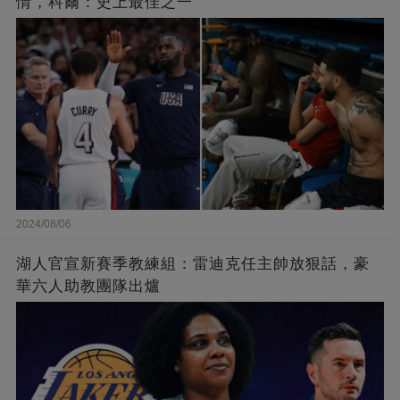
情，科爾：史上最佳之一
2024/08/06
湖人官宣新賽季教練組：雷迪克任主帥放狠話，豪
華六人助教團隊出爐