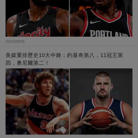
2024/08/06
美媒重排歷史10大中鋒：約基奇第八，11冠王第
四，奧尼爾第二！