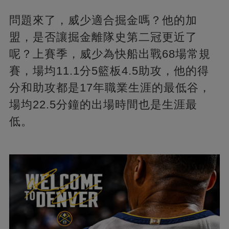
問題來了，威少適合掘金嗎？他的加
盟，是否讓掘金離隊史第二冠更近了
呢？上賽季，威少為快船出戰68場常規
賽，場均11.1分5籃板4.5助攻，他的得
分和助攻都是17年職業生涯的最低谷，
場均22.5分鐘的出場時間也是生涯最
低。