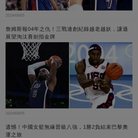
2024/08/05
詹姆斯報04年之仇！三戰連創紀錄越老越妖，謙遜
展望淘汰賽劍指金牌
2024/08/05
遺憾！中國女籃無緣晉級八強，1勝2負結束巴黎奧
運之旅