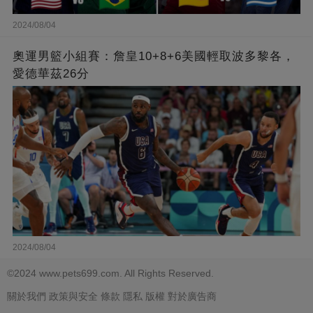
2024/08/04
奧運男籃小組賽：詹皇10+8+6美國輕取波多黎各，
愛德華茲26分
2024/08/04
©2024 www.pets699.com. All Rights Reserved.
關於我們
政策與安全
條款
隱私
版權
對於廣告商