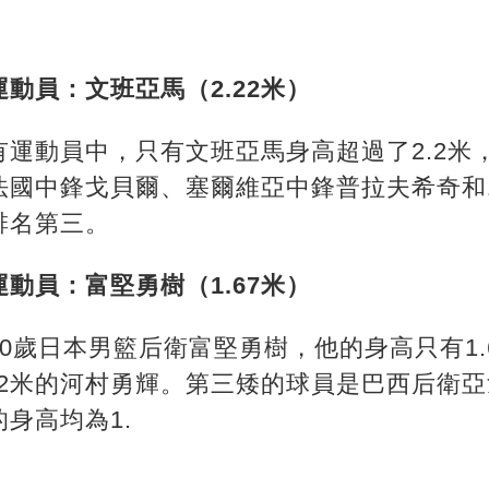
動員：文班亞馬（2.22米）
運動員中，只有文班亞馬身高超過了2.2米
，法國中鋒戈貝爾、塞爾維亞中鋒普拉夫希奇和
米排名第三。
動員：富堅勇樹（1.67米）
0歲日本男籃后衛富堅勇樹，他的身高只有1.
72米的河村勇輝。第三矮的球員是巴西后衛亞
身高均為1.