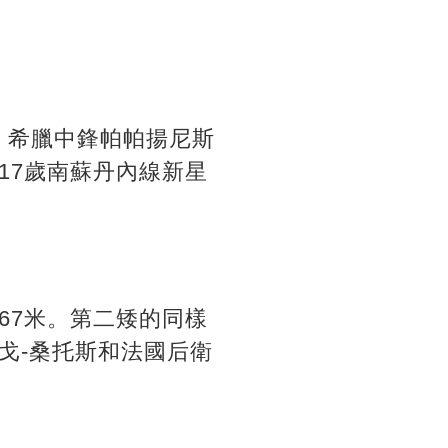
，希臘中鋒帕帕揚尼斯
17歲南蘇丹內線新星
67米。第二矮的同樣
戈-桑托斯和法國后衛