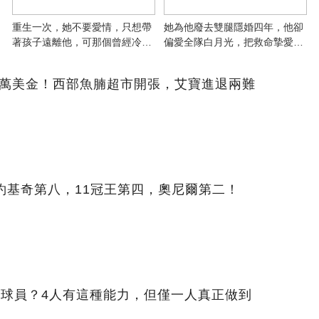
重生一次，她不要愛情，只想帶
她為他廢去雙腿隱婚四年，他卻
著孩子遠離他，可那個曾經冷漠
偏愛全隊白月光，把救命摯愛當
的男人，一次次將她逼入懷中...
成畢生負擔
357萬美金！西部魚腩超市開張，艾寶進退兩難
約基奇第八，11冠王第四，奧尼爾第二！
的球員？4人有這種能力，但僅一人真正做到