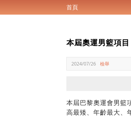
首頁
本屆奧運男籃項目
2024/07/26
檢舉
本屆巴黎奧運會男籃項
高最矮、年齡最大、