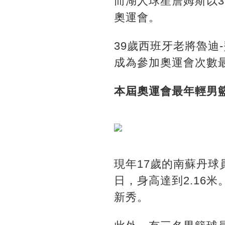
而湖人球星詹姆斯以
奧運會。
39歲西班牙老將魯
成為參加奧運會次數
本屆奧運會最年輕男
現年17歲的南蘇丹球
日，身高達到2.16
新秀。