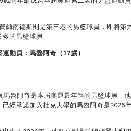
39歲的年齡成為本屆奧運第二老的男籃運動
迪-費爾南德斯則是第三老的男籃球員，即將第
最多的男籃球員。
籃運動員：馬魯阿奇（17歲）
員馬魯阿奇是本屆奧運最年輕的男籃球員，他出生
米。已經承諾加入杜克大學的馬魯阿奇是2025