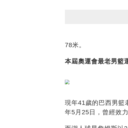
78米。
本屆奧運會最老男籃運
現年41歲的巴西男籃
年5月25日，曾經效