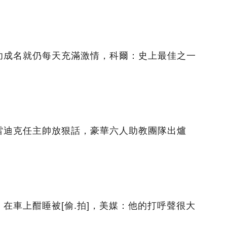
功成名就仍每天充滿激情，科爾：史上最佳之一
雷迪克任主帥放狠話，豪華六人助教團隊出爐
在車上酣睡被[偷.拍]，美媒：他的打呼聲很大