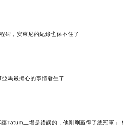
里程碑，安東尼的紀錄也保不住了
班亞馬最擔心的事情發生了
：「不讓Tatum上場是錯誤的，他剛剛贏得了總冠軍」！