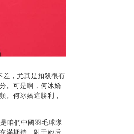
不差，尤其是扣殺很有
分。可是啊，何冰嬌
頻。何冰嬌這勝利，
也是咱們中國羽毛球隊
充滿期待。對于她后