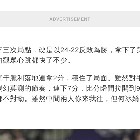
ADVERTISEMENT
三次局點，硬是以24-22反敗為勝，拿下
的觀眾心跳都快了不少。
就干脆利落地連拿2分，穩住了局面。雖然對
幻莫測的節奏，連下7分，比分瞬間拉開到9
都不對勁。雖然中間兩人你來我往，但何冰嬌