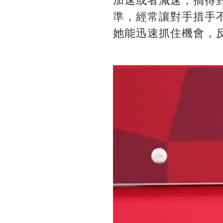
加速或者減速，搞得
準，經常讓對手措手
她能迅速抓住機會，