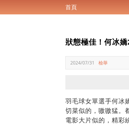
首頁
狀態極佳！何冰嬌2
2024/07/31
檢舉
羽毛球女單選手何冰
切菜似的，嗷嗷猛。
電影大片似的，精彩