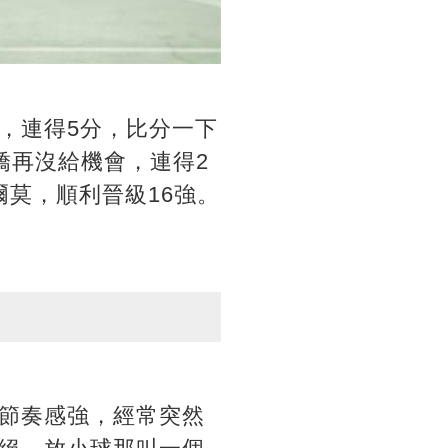
，連得5分，比分一下
嬌再沒給機會，連得2
爾莫，順利晉級16強。
節奏感強，經常突然