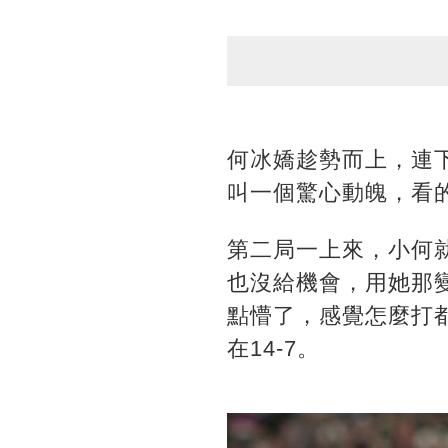
何冰嬌趁勢而上，連下
叫一個驚心動魄，看
第二局一上來，小何
也沒給機會，用她那變
點懵了，感覺怎麼打
在14-7。