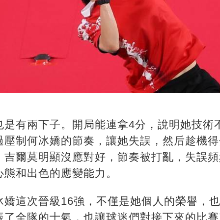
也是有兩下子。開局能連拿4分，說明她技術
過壓制何冰嬌的節奏，讓她失誤，然后趁機得
，吉爾莫明顯沒應對好，節奏被打亂，失誤頻
心態和出色的應變能力。
冰嬌這次晉級16強，不僅是她個人的榮譽，
振了全隊的士氣，也讓球迷們對接下來的比賽