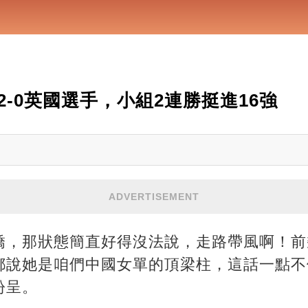
-0英國選手，小組2連勝挺進16強
ADVERTISEMENT
嬌，那狀態簡直好得沒法說，走路帶風啊！前
都說她是咱們中國女單的頂梁柱，這話一點不
紛呈。