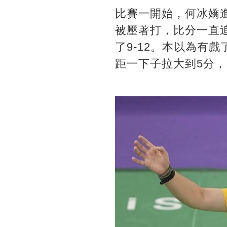
比賽一開始，何冰嬌
被壓著打，比分一直
了9-12。本以為有
距一下子拉大到5分