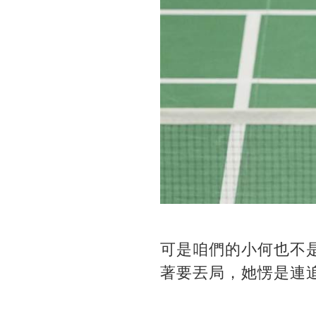
可是咱們的小何也不是
著要丟局，她愣是連