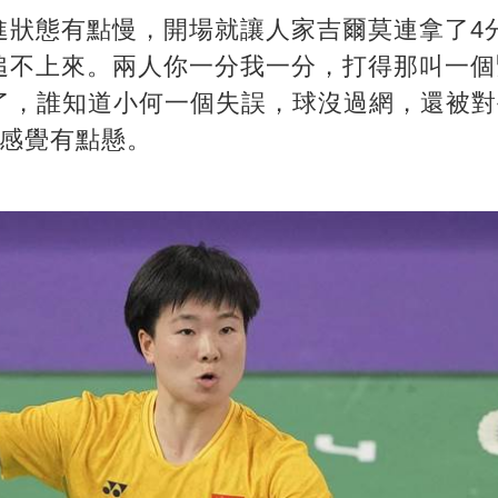
進狀態有點慢，開場就讓人家吉爾莫連拿了4
追不上來。兩人你一分我一分，打得那叫一個
戲了，誰知道小何一個失誤，球沒過網，還被
，感覺有點懸。