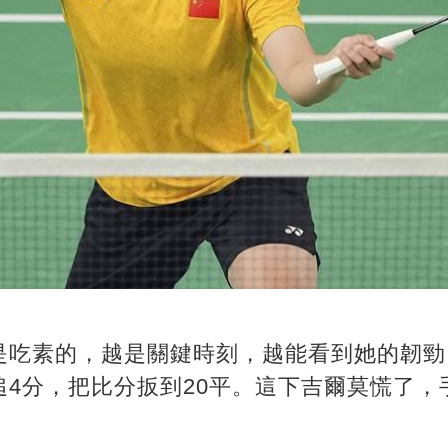
吃素的，越是關鍵時刻，越能看到她的韌勁。
追4分，把比分扳到20平。這下吉爾莫慌了，