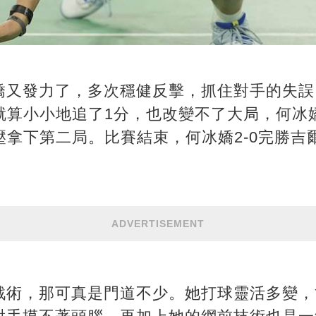
嬌又發力了，多次穩健反擊，抓住對手的失誤
莫就算小小地追了1分，也改變不了大局，何冰
碾壓拿下第二局。比賽結束，何冰嬌2-0完勝吉
ADVERTISEMENT
戰術，那可真是門道不少。她打球靈活多變，