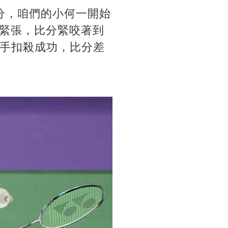
分，咱們的小何一開始
緊張，比分緊咬著到
對手扣殺成功，比分差