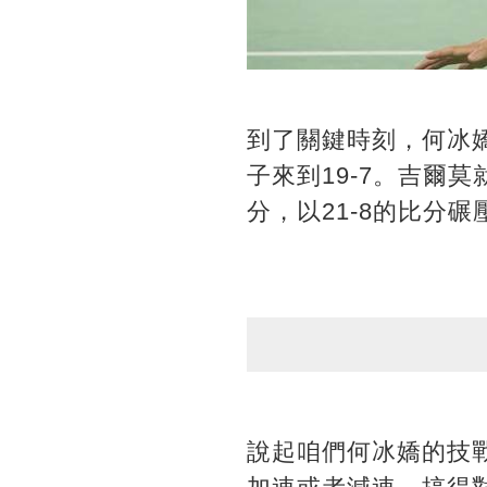
到了關鍵時刻，何冰
子來到19-7。吉爾
分，以21-8的比分
說起咱們何冰嬌的技