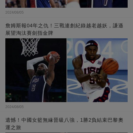
2024/08/05
詹姆斯報04年之仇！三戰連創紀錄越老越妖，謙遜
展望淘汰賽劍指金牌
2024/08/05
遺憾！中國女籃無緣晉級八強，1勝2負結束巴黎奧
運之旅