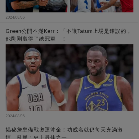
2024/08/06
Green公開不滿Kerr：「不讓Tatum上場是錯誤的，
他剛剛贏得了總冠軍」！
2024/08/06
揭秘詹皇備戰奧運沖金！功成名就仍每天充滿激
情，科爾：史上最佳之一