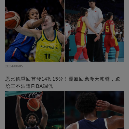
2024/08/05
恩比德重回首發14投15分！霸氣回應漫天噓聲，尷
尬三不沾遭FIBA調侃