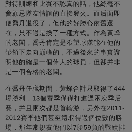
對待訓練和比賽不認真的話，他絲毫不
會顧忌隊友情誼的直接發火。而后面即
便喬丹退役了，但他的好勝心依舊還
在，只不過是換了一種方式。作為黃蜂
的老闆，喬丹肯定是希望球隊能在他的
帶領下走向巔峰的，不過後來的事實證
明他的確是一個偉大的球員，但卻并非
是一個合格的老闆。
在喬丹任職期間，黃蜂合計只取得了444
場勝利，13個賽季僅僅打進過兩次季后
賽，并且兩次都是首輪游，另外在2011-
2012賽季他們甚至還取得過個位數的勝
場，那年常規賽他們以7勝59負的戰績排