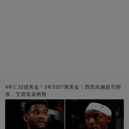
4年1.32億美金！2年5357萬美金！西部魚腩超市開
張，艾寶進退兩難