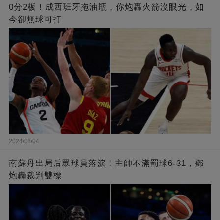
0分2板！成西班牙拖油瓶，你炮轟火箭沒眼光，如
今卻無球可打
2024/08/04
南蘇丹出局后眾球員落淚！主帥不滿罰球6-31，鄧
炮轟裁判雙標