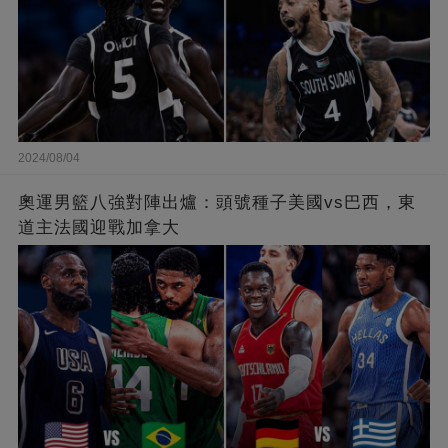
2024/08/04
奧運男籃八強對陣出爐：頭號種子美國vs巴西，東
道主法國迎戰加拿大