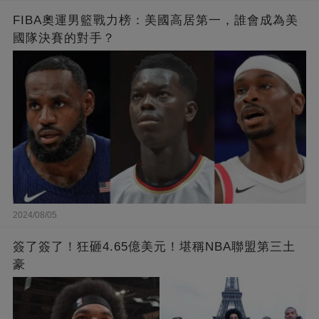
FIBA奧運男籃戰力榜：美國高居第一，誰會成為美
國隊決賽的對手？
2024/08/05
簽了簽了！狂砸4.65億美元！堪稱NBA聯盟第三土
豪