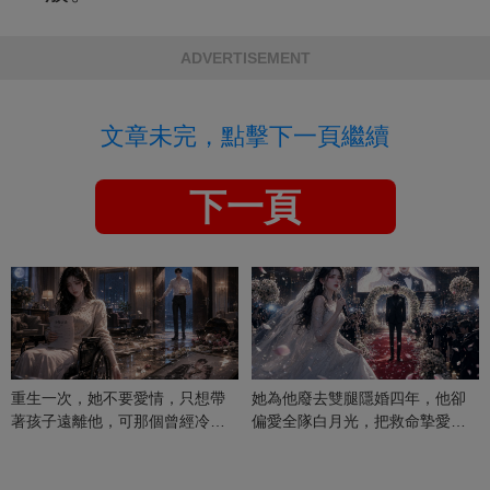
ADVERTISEMENT
文章未完，點擊下一頁繼續
下一頁
重生一次，她不要愛情，只想帶
她為他廢去雙腿隱婚四年，他卻
著孩子遠離他，可那個曾經冷漠
偏愛全隊白月光，把救命摯愛當
的男人，一次次將她逼入懷中...
成畢生負擔