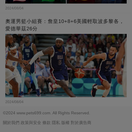
2024/08/04
奧運男籃小組賽：詹皇10+8+6美國輕取波多黎各，
愛德華茲26分
2024/08/04
©2024 www.pets699.com. All Rights Reserved.
關於我們
政策與安全
條款
隱私
版權
對於廣告商