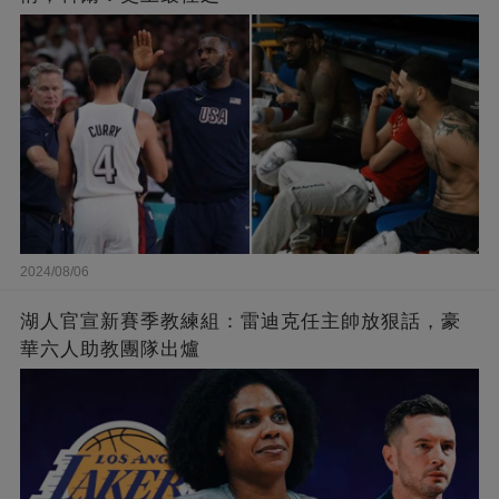
2024/08/06
湖人官宣新賽季教練組：雷迪克任主帥放狠話，豪
華六人助教團隊出爐