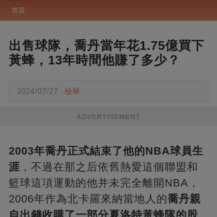
首頁
出售球隊，喬丹當年花1.75億買下
黃蜂，13年時間他賺了多少？
2024/07/27
檢舉
ADVERTISEMENT
2003年喬丹正式結束了他的NBA球員生
涯
，不過在那之后依舊熱愛這個聯盟和
籃球這項運動的他并未完全離開NBA，
2006年作為北卡羅來納當地人的
喬丹親
自出錢收購了一部分夏洛特黃蜂隊的股