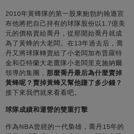
2010年黃蜂隊的第一股東鮑勃約翰遜宣
布他將把自己持有的球隊股份以1.7億美
元的價格賣給喬丹，從那開始喬丹就成
為了黃蜂的大老闆。在13年過去后，喬
丹又將球隊轉賣給了小老闆加布普羅特
金和亞特蘭大老鷹隊小老闆里克施納爾
領導的集團，
那麼喬丹最后為什麼賣掉
黃蜂呢？賣掉黃蜂又幫他賺了多少錢？
接下來我們就來看看吧。
球隊成績和運營的雙重打擊
作為NBA曾經的一代梟雄，喬丹15年的