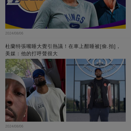
2024/08/06
杜蘭特張嘴睡大覺引熱議！在車上酣睡被[偷.拍]，
美媒：他的打呼聲很大
2024/08/06