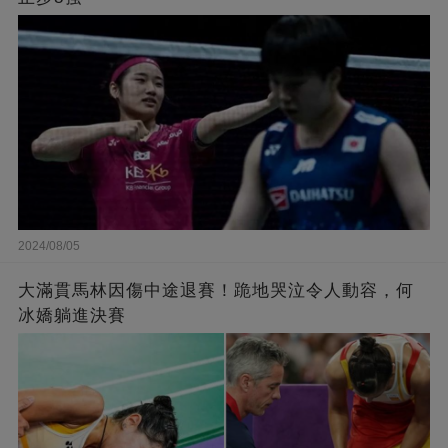
2024/08/05
大滿貫馬林因傷中途退賽！跪地哭泣令人動容，何
冰嬌躺進決賽