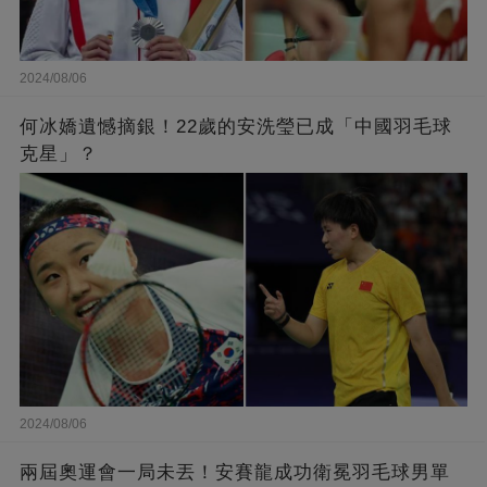
2024/08/06
何冰嬌遺憾摘銀！22歲的安洗瑩已成「中國羽毛球
克星」？
2024/08/06
兩屆奧運會一局未丟！安賽龍成功衛冕羽毛球男單