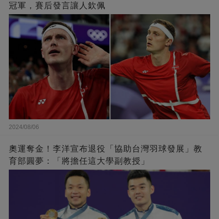
冠軍，賽后發言讓人欽佩
2024/08/06
奧運奪金！李洋宣布退役「協助台灣羽球發展」教
育部圓夢：「將擔任這大學副教授」