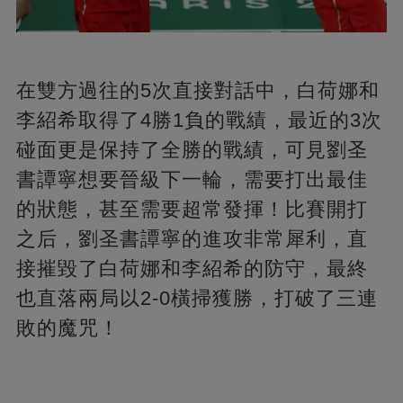
在雙方過往的5次直接對話中，白荷娜和
李紹希取得了4勝1負的戰績，最近的3次
碰面更是保持了全勝的戰績，可見劉圣
書譚寧想要晉級下一輪，需要打出最佳
的狀態，甚至需要超常發揮！比賽開打
之后，劉圣書譚寧的進攻非常犀利，直
接摧毀了白荷娜和李紹希的防守，最終
也直落兩局以2-0橫掃獲勝，打破了三連
敗的魔咒！