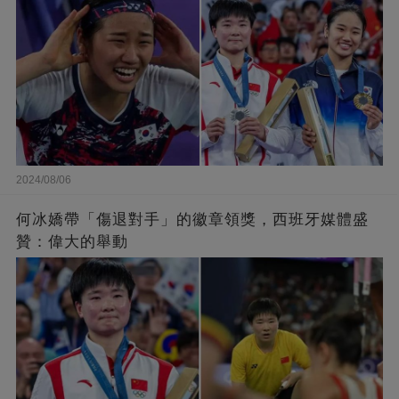
2024/08/06
何冰嬌帶「傷退對手」的徽章領獎，西班牙媒體盛
贊：偉大的舉動