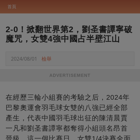
首頁
2-0！掀翻世界第2，劉圣書譚寧破
魔咒，女雙4強中國占半壁江山
2024/08/01
檢舉
ADVERTISEMENT
在經歷三輪小組賽的考驗之后，2024年
巴黎奧運會羽毛球女雙的八強已經全部
產生，代表中國羽毛球出征的陳清晨賈
一凡和劉圣書譚寧都奪得小組頭名昂首
晉級，這一個比賽日，女雙1/4決賽全面