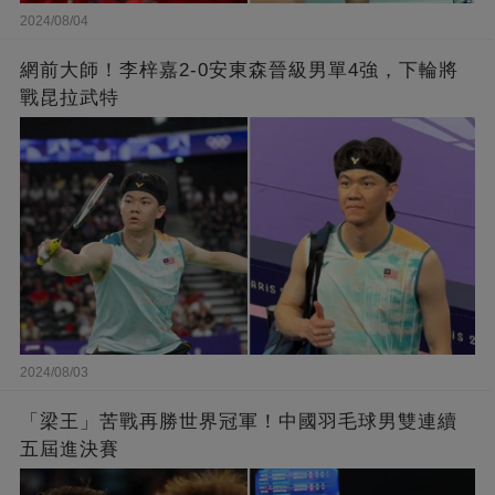
2024/08/04
網前大師！李梓嘉2-0安東森晉級男單4強，下輪將
戰昆拉武特
2024/08/03
「梁王」苦戰再勝世界冠軍！中國羽毛球男雙連續
五屆進決賽