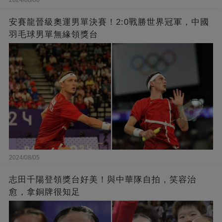
安賽龍晉級奧運男單決賽！2:0戰勝世界冠軍，中國
羽毛球男單無緣領獎台
2024/08/05
志田千陽登領獎台好美！與中華隊自拍，笑容治
愈，拿銅牌很知足