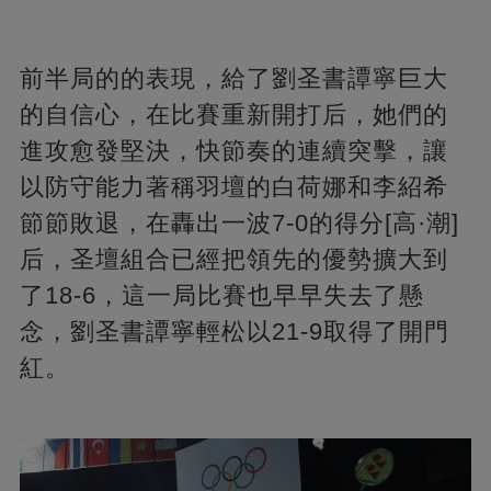
前半局的的表現，給了劉圣書譚寧巨大
的自信心，在比賽重新開打后，她們的
進攻愈發堅決，快節奏的連續突擊，讓
以防守能力著稱羽壇的白荷娜和李紹希
節節敗退，在轟出一波7-0的得分[高·潮]
后，圣壇組合已經把領先的優勢擴大到
了18-6，這一局比賽也早早失去了懸
念，劉圣書譚寧輕松以21-9取得了開門
紅。