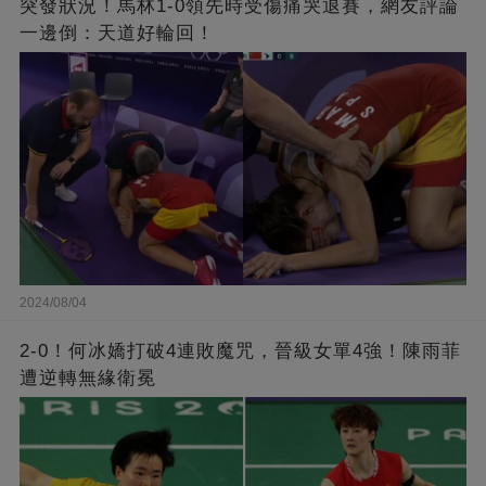
突發狀況！馬林1-0領先時受傷痛哭退賽，網友評論
一邊倒：天道好輪回！
2024/08/04
2-0！何冰嬌打破4連敗魔咒，晉級女單4強！陳雨菲
遭逆轉無緣衛冕