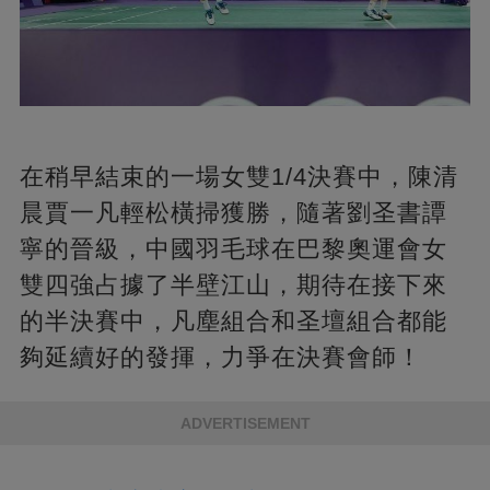
在稍早結束的一場女雙1/4決賽中，陳清
晨賈一凡輕松橫掃獲勝，隨著劉圣書譚
寧的晉級，中國羽毛球在巴黎奧運會女
雙四強占據了半壁江山，期待在接下來
的半決賽中，凡塵組合和圣壇組合都能
夠延續好的發揮，力爭在決賽會師！
ADVERTISEMENT