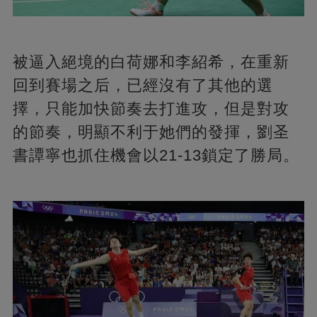
被逼入絕境的白荷娜和李紹希，在重新
回到賽場之后，已經沒有了其他的選
擇，只能加快節奏去打進攻，但是對攻
的節奏，明顯不利于她們的發揮，劉圣
書譚寧也抓住機會以21-13鎖定了勝局。