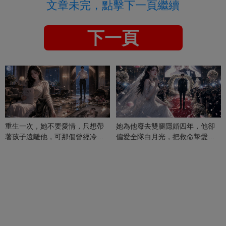
文章未完，點擊下一頁繼續
下一頁
重生一次，她不要愛情，只想帶
她為他廢去雙腿隱婚四年，他卻
著孩子遠離他，可那個曾經冷漠
偏愛全隊白月光，把救命摯愛當
的男人，一次次將她逼入懷中...
成畢生負擔