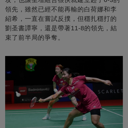
領先，雖然已經不能再輸的白荷娜和李
紹希，一直在嘗試反撲，但穩扎穩打的
劉圣書譚寧，還是帶著11-8的領先，結
束了前半局的爭奪。