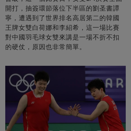
開打，抽簽環節落位下半區的劉圣書譚
寧，遭遇到了世界排名高居第二的韓國
王牌女雙白荷娜和李紹希，這一場比賽
對中國羽毛球女雙來講是一場不折不扣
的硬仗，原因也非常簡單。