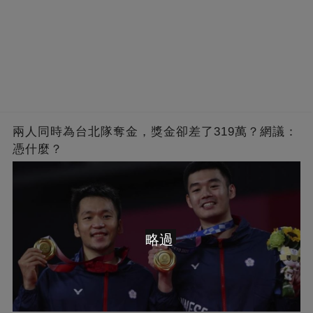
兩人同時為台北隊奪金，獎金卻差了319萬？網議：
憑什麼？
略過