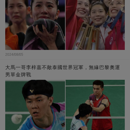
2024/08/05
大馬一哥李梓嘉不敵泰國世界冠軍，無緣巴黎奧運
男單金牌戰