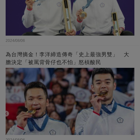
2024/08/06
為台灣摘金！李洋締造傳奇「史上最強男雙」 大
膽決定「被罵背骨仔也不怕」怒槓酸民
2024/08/06