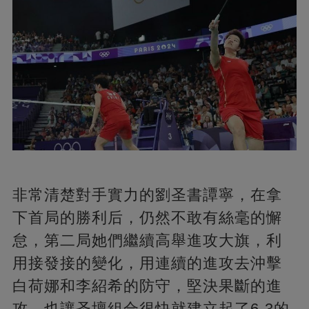
非常清楚對手實力的劉圣書譚寧，在拿
下首局的勝利后，仍然不敢有絲毫的懈
怠，第二局她們繼續高舉進攻大旗，利
用接發接的變化，用連續的進攻去沖擊
白荷娜和李紹希的防守，堅決果斷的進
攻，也讓圣壇組合很快就建立起了6-3的