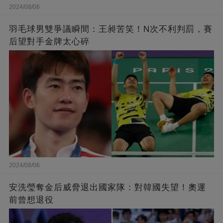
2024/08/06
羽毛球男雙爭議瞬間：王昶苦笑！N次不利判罰，賽
后望對手金牌太心碎
2024/08/06
安洗瑩奪金后威脅退出國家隊：對韓國失望！奧運
前曾想退役