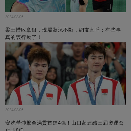
2024/08/05
梁王惜敗拿銀，現場狀況不斷，網友直呼：有些事
真的該行動了！
2024/08/05
安洗瑩沖擊全滿貫首進4強！山口茜連續三屆奧運會
止步8強