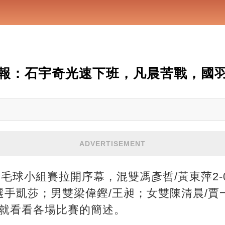
報：石宇奇光速下班，凡晨苦戰，國
ADVERTISEMENT
羽毛球小組賽拉開序幕，混雙馮彥哲/黃東萍2
選手凱莎；男雙梁偉鏗/王昶；女雙陳清晨/賈
來就看看各場比賽的簡述。