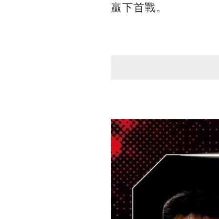
贏下首戰。