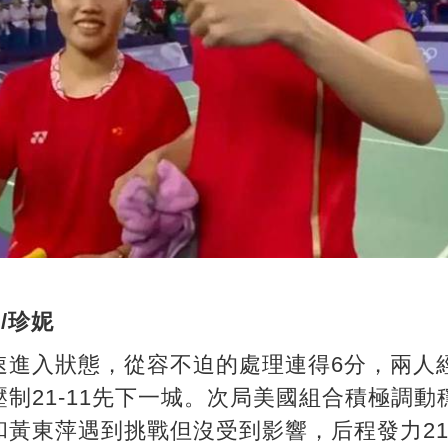
/珍妮
速進入狀態，從容不迫的處理連得6分，兩人
制21-11先下一城。次局美國組合積極調
黃東萍遇到挑戰但沒受到影響，后程發力21-1