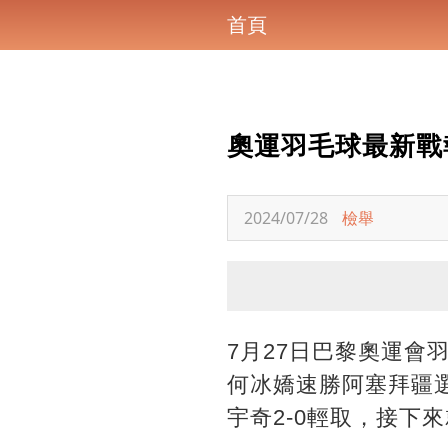
首頁
奧運羽毛球最新戰
2024/07/28
檢舉
7月27日巴黎奧運會
何冰嬌速勝阿塞拜疆
宇奇2-0輕取，接下