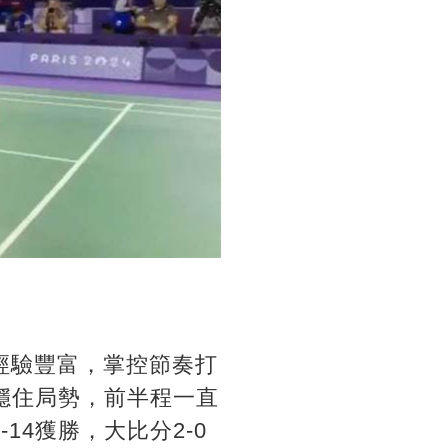
經驗豐富，掌控節奏打
動穩住局勢，前半程一直
4獲勝，大比分2-0