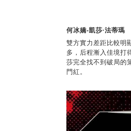
何冰嬌-凱莎·法蒂瑪
雙方實力差距比較明
多，后程漸入佳境打得
莎完全找不到破局的策
門紅。