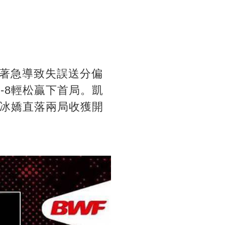
著急導致失誤送分偏
-8輕松贏下首局。凱
何冰嬌直落兩局收獲開