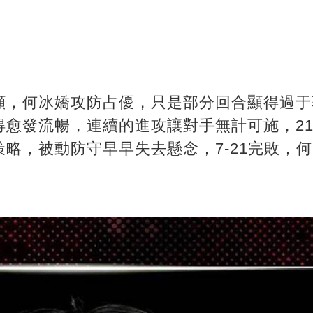
顯，何冰嬌攻防占優，只是部分回合顯得過于
愈發流暢，連續的進攻讓對手無計可施，21
略，被動防守早早失去懸念，7-21完敗，