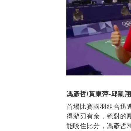
馮彥哲/黃東萍-邱凱翔
首場比賽國羽組合迅
得游刃有余，絕對的壓
能咬住比分，馮彥哲和