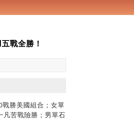
羽五戰全勝！
-0戰勝美國組合；女單
一凡苦戰險勝；男單石