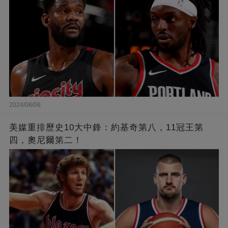
2024/08/06
美媒重排歷史10大中鋒：約基奇第八，11冠王第
四，奧尼爾第二！