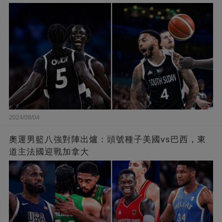
2024/08/04
奧運男籃八強對陣出爐：頭號種子美國vs巴西，東
道主法國迎戰加拿大