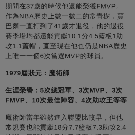
期間在37歲的時候他還能榮獲FMVP。
作為NBA歷史上數一數二的常青樹，賈
巴爾一直打到了41歲才退役，他的退役
賽季場均都還能貢獻10.1分4.5籃板1助
攻1.1蓋帽，直至現在他也仍是NBA歷史
上唯一一個6次當選MVP的球員。
1979屆狀元：魔術師
生涯榮譽：5次總冠軍、3次MVP、3次
FMVP、10次最佳陣容、4次助攻王等等
魔術師當年雖然進入聯盟比較早，但他
常規賽也能貢獻18分7.7籃板7.3助攻2.4