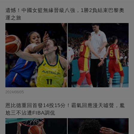
遺憾！中國女籃無緣晉級八強，1勝2負結束巴黎奧
運之旅
2024/08/05
恩比德重回首發14投15分！霸氣回應漫天噓聲，尷
尬三不沾遭FIBA調侃