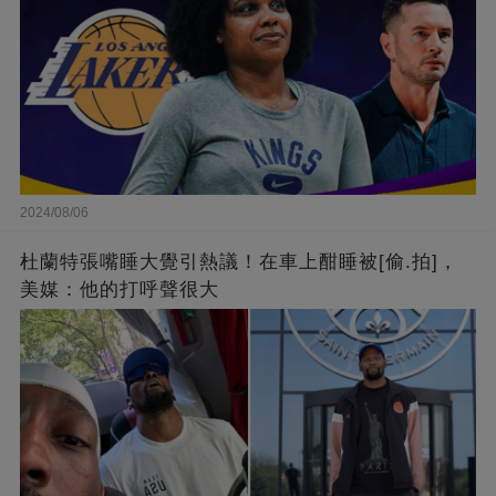
2024/08/06
杜蘭特張嘴睡大覺引熱議！在車上酣睡被[偷.拍]，
美媒：他的打呼聲很大