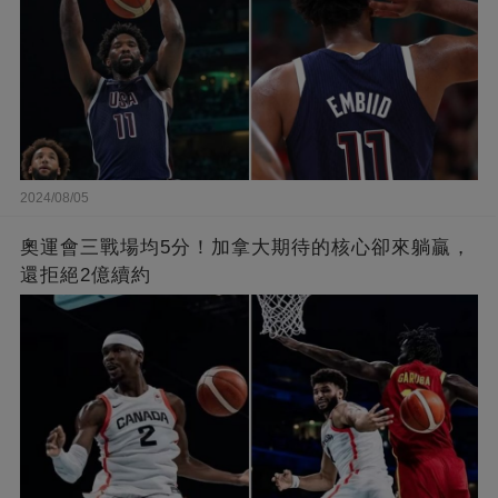
2024/08/05
奧運會三戰場均5分！加拿大期待的核心卻來躺贏，
還拒絕2億續約