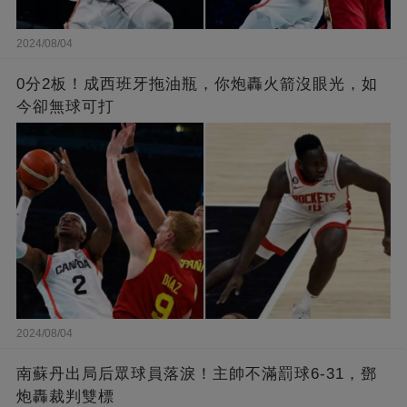
2024/08/04
0分2板！成西班牙拖油瓶，你炮轟火箭沒眼光，如
今卻無球可打
2024/08/04
南蘇丹出局后眾球員落淚！主帥不滿罰球6-31，鄧
炮轟裁判雙標