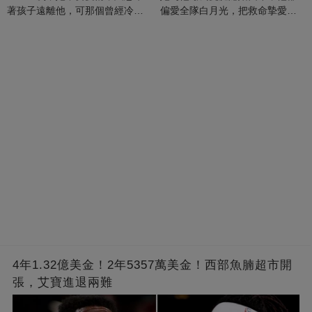
著孩子遠離他，可那個曾經冷漠
偏愛全隊白月光，把救命摯愛當
的男人，一次次將她逼入懷中...
成畢生負擔
4年1.32億美金！2年5357萬美金！西部魚腩超市開
張，艾寶進退兩難