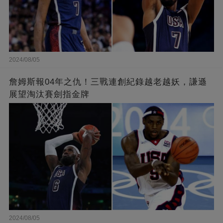
2024/08/05
詹姆斯報04年之仇！三戰連創紀錄越老越妖，謙遜
展望淘汰賽劍指金牌
2024/08/05