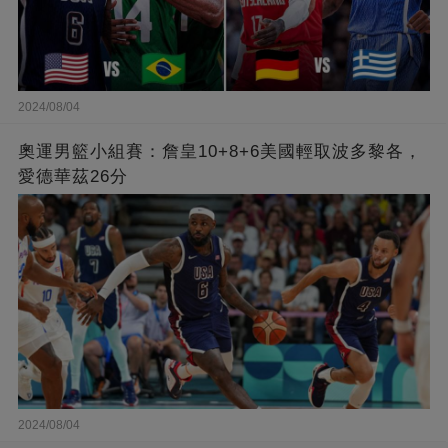
2024/08/04
奧運男籃小組賽：詹皇10+8+6美國輕取波多黎各，
愛德華茲26分
2024/08/04