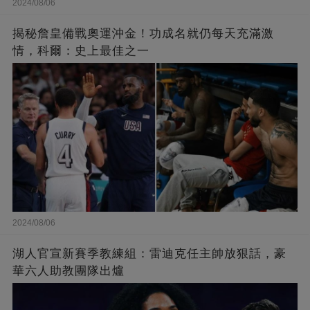
2024/08/06
揭秘詹皇備戰奧運沖金！功成名就仍每天充滿激
情，科爾：史上最佳之一
2024/08/06
湖人官宣新賽季教練組：雷迪克任主帥放狠話，豪
華六人助教團隊出爐