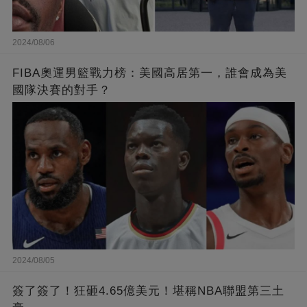
2024/08/06
FIBA奧運男籃戰力榜：美國高居第一，誰會成為美
國隊決賽的對手？
2024/08/05
簽了簽了！狂砸4.65億美元！堪稱NBA聯盟第三土