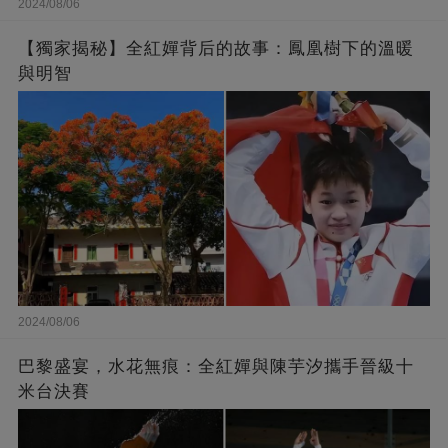
2024/08/06
【獨家揭秘】全紅嬋背后的故事：鳳凰樹下的溫暖
與明智
2024/08/06
巴黎盛宴，水花無痕：全紅嬋與陳芋汐攜手晉級十
米台決賽