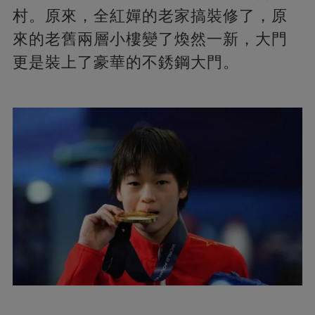
村。原來，全紅嬋的老家搞裝修了，原
來的老舊兩層小樓變了煥然一新，大門
更是裝上了豪華的不銹鋼大門。