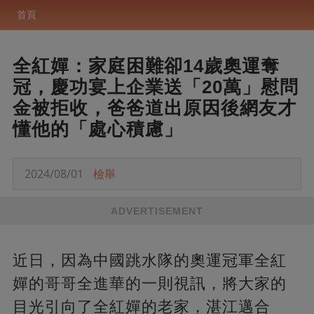
首頁
全紅嬋：家庭困難卻14歲奧運奪
冠，慶功宴上企業送「20萬」慰問
金被拒收，爸爸道出原因後網友才
懂他的「處心積慮」
2024/08/01
檢舉
ADVERTISEMENT
近日，因為中國跳水隊的奧運冠軍全紅
嬋的哥哥全進華的一則視訊，將大家的
目光引向了全紅嬋的老家，湛江邁合