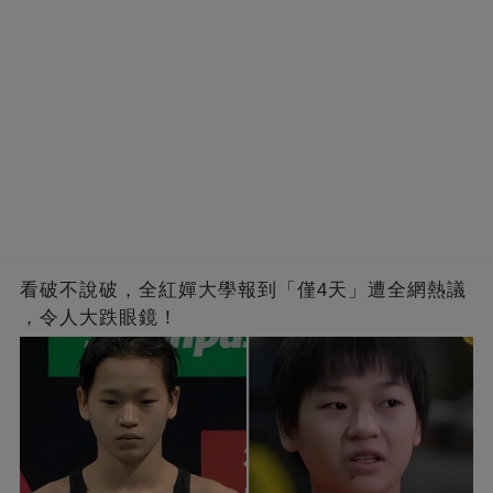
看破不說破，全紅嬋大學報到「僅4天」遭全網熱議
，令人大跌眼鏡！