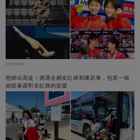
2024/08/06
慈師出高徒！偶遇全網友紅嬋和陳若琳，包里一個
細節暴露對全紅嬋的寵愛