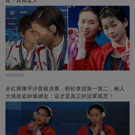
疑？真相驚人
2024/08/06
全紅嬋陳芋汐晉級決賽，輕松拿捏第一第二，兩人
大佬坐姿帥爆網友：這才是真正的冠軍風范！