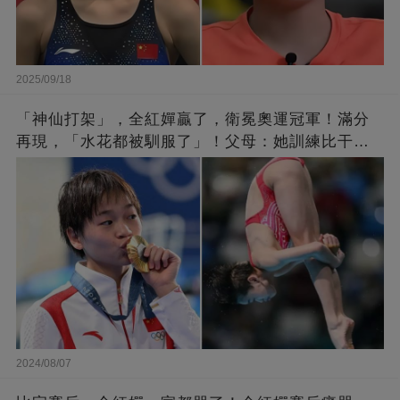
2025/09/18
「神仙打架」，全紅嬋贏了，衛冕奧運冠軍！滿分
再現，「水花都被馴服了」！父母：她訓練比干農
活累百倍！陳芋汐惜敗，獲得銀牌
2024/08/07