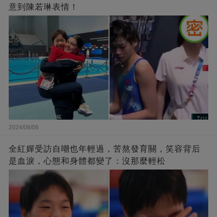
意到陳若琳表情！
2024/08/06
全紅嬋受訪自嘲也年輕過，苦熬發育關，笑容背后
是血淚，心態和身體都變了：沒那麼輕松