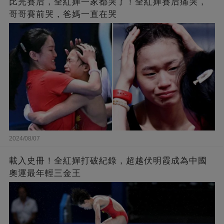
比完賽后，全紅嬋一家都哭了！全紅嬋賽后痛哭，
哥哥賽前哭，爸媽一直在哭
2024/08/07
載入史冊！全紅嬋打破紀錄，超越伏明霞成為中國
奧運最年輕三金王