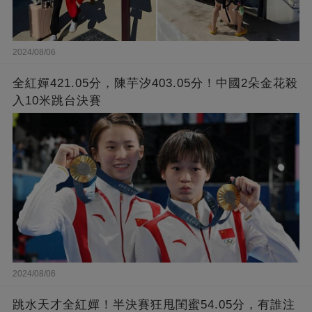
2024/08/06
全紅嬋421.05分，陳芋汐403.05分！中國2朵金花殺
入10米跳台決賽
2024/08/06
跳水天才全紅嬋！半決賽狂甩閨蜜54.05分，有誰注