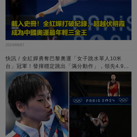
2024/08/07
快訊 / 全紅嬋勇奪巴黎奧運「女子跳水單人10米
台」冠軍！發揮穩定跳出「滿分動作」，領先4.9分
擊敗陳芋汐