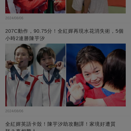
2024/08/06
207C動作，90.75分！全紅嬋再現水花消失術，5個
小時2連勝陳芋汐
2024/08/06
全紅嬋英語卡殼！陳芋汐助攻翻譯！家境好遭質