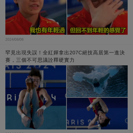
2024/08/06
罕見出現失誤！全紅嬋拿出207C絕技高居第一進決
賽，三個不可思議詮釋硬實力