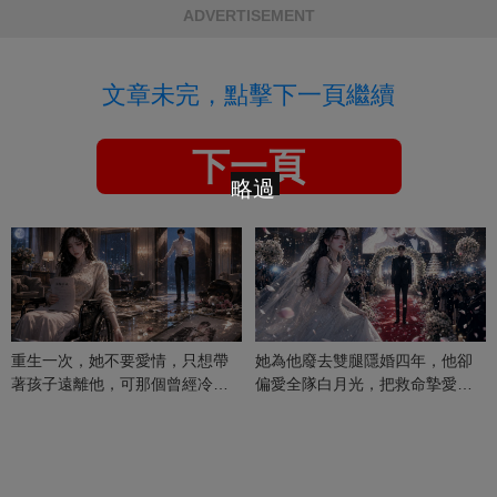
ADVERTISEMENT
文章未完，點擊下一頁繼續
下一頁
略過
重生一次，她不要愛情，只想帶
她為他廢去雙腿隱婚四年，他卻
著孩子遠離他，可那個曾經冷漠
偏愛全隊白月光，把救命摯愛當
的男人，一次次將她逼入懷中...
成畢生負擔