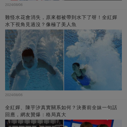
2024/08/06
難怪水花會消失，原來都被帶到水下了呀！全紅嬋
水下視角見過沒？像極了美人魚
2024/08/06
全紅嬋、陳芋汐真實關系如何？決賽前全妹一句話
回應，網友贊爆：格局真大