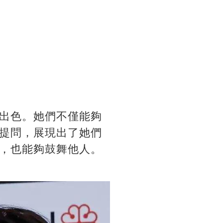
出色。她們不僅能夠
提問，展現出了她們
，也能夠鼓舞他人。