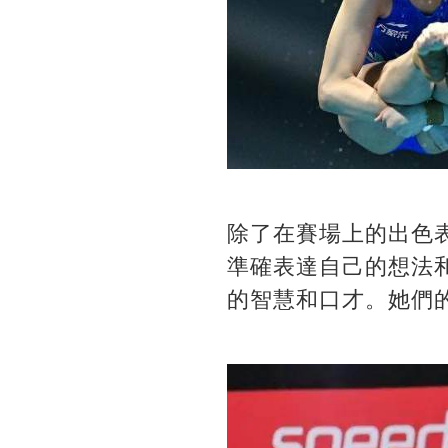
除了在賽場上的出色
準確表達自己的想法
的智慧和口才。她們