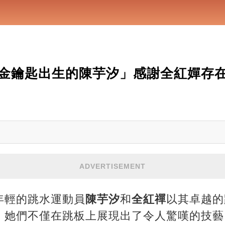
金鑰匙出生的陳芋汐」感謝全紅嬋存
ADVERTISEMENT
年輕的跳水運動員
陳芋汐
和
全紅禪
以其卓越的
。她們不僅在跳板上展現出了令人驚嘆的技藝