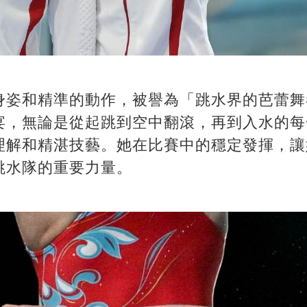
身姿和精準的動作，被譽為「跳水界的芭蕾舞
宴，無論是從起跳到空中翻滾，再到入水的每
理解和精湛技藝。她在比賽中的穩定發揮，讓
跳水隊的重要力量。