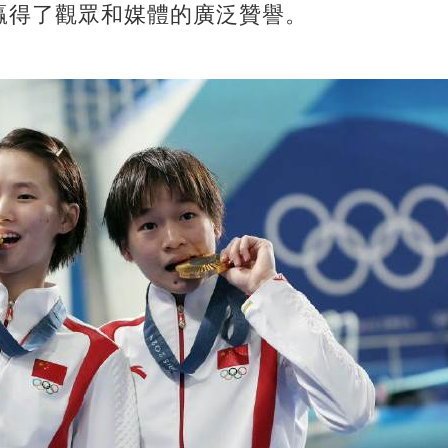
贏得了觀眾和媒體的廣泛贊譽。