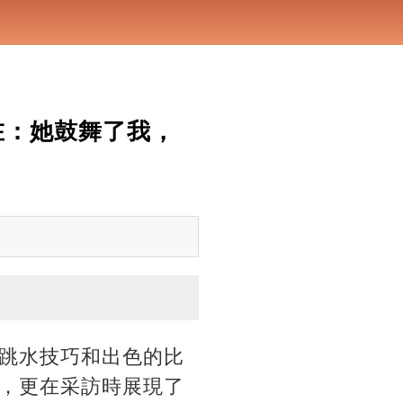
在：她鼓舞了我，
跳水技巧和出色的比
，更在采訪時展現了