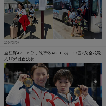
2024/08/06
全紅嬋421.05分，陳芋汐403.05分！中國2朵金花殺
入10米跳台決賽