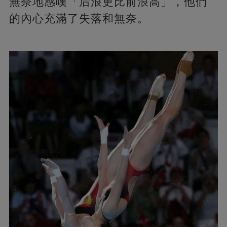
無奈地感嘆「后浪更比前浪高」，他們
的內心充滿了失落和無奈。