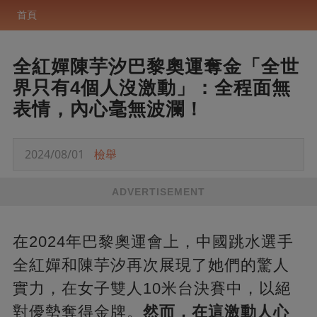
首頁
全紅嬋陳芋汐巴黎奧運奪金「全世
界只有4個人沒激動」：全程面無
表情，內心毫無波瀾！
2024/08/01
檢舉
ADVERTISEMENT
在2024年巴黎奧運會上，中國跳水選手
全紅嬋和陳芋汐再次展現了她們的驚人
實力，在女子雙人10米台決賽中，以絕
對優勢奪得金牌。
然而，在這激動人心