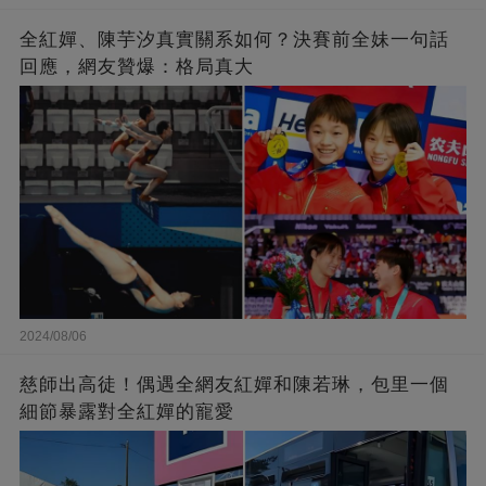
全紅嬋、陳芋汐真實關系如何？決賽前全妹一句話
回應，網友贊爆：格局真大
2024/08/06
慈師出高徒！偶遇全網友紅嬋和陳若琳，包里一個
細節暴露對全紅嬋的寵愛