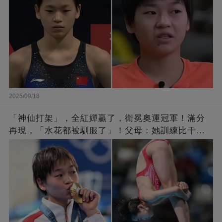
2025/09/18
「神仙打架」，全紅嬋贏了，衛冕奧運冠軍！滿分
再現，「水花都被馴服了」！父母：她訓練比干農
活累百倍！陳芋汐惜敗，獲得銀牌