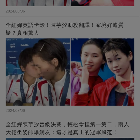
2024/08/06
全紅嬋英語卡殼！陳芋汐助攻翻譯！家境好遭質
疑？真相驚人
2024/08/06
全紅嬋陳芋汐晉級決賽，輕松拿捏第一第二，兩人
大佬坐姿帥爆網友：這才是真正的冠軍風范！