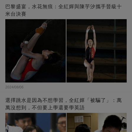
巴黎盛宴，水花無痕：全紅嬋與陳芋汐攜手晉級十
米台決賽
2024/08/06
選擇跳水是因為不想學習，全紅嬋「被騙了」：萬
萬沒想到，不但要上學還要學英語