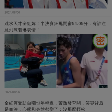
2024/08/06
跳水天才全紅嬋！半決賽狂甩閨蜜54.05分，有誰注
意到陳若琳表情！
2024/08/06
全紅嬋受訪自嘲也年輕過，苦熬發育關，笑容背后
是血淚，心態和身體都變了：沒那麼輕松