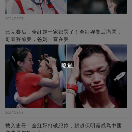
2024/08/07
比完賽后，全紅嬋一家都哭了！全紅嬋賽后痛哭，
哥哥賽前哭，爸媽一直在哭
略過
2024/08/07
載入史冊！全紅嬋打破紀錄，超越伏明霞成為中國