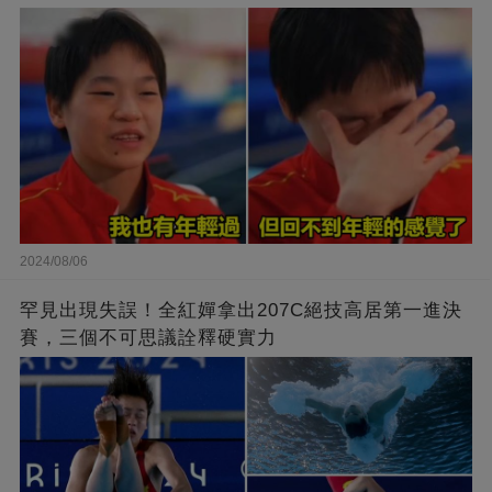
2024/08/06
罕見出現失誤！全紅嬋拿出207C絕技高居第一進決
賽，三個不可思議詮釋硬實力