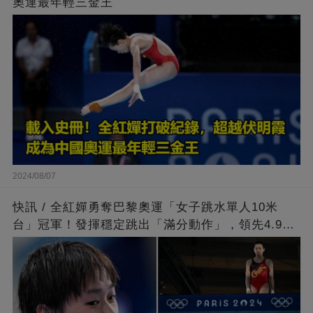
奧運最年輕三金王
2024/08/07
快訊 / 全紅嬋勇奪巴黎奧運「女子跳水單人10米
台」冠軍！發揮穩定跳出「滿分動作」，領先4.9分
擊敗陳芋汐