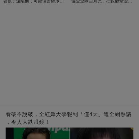
著孩子遠離他，可那個曾經冷漠
偏愛全隊白月光，把救命摯愛當
的男人，一次次將她逼入懷中...
成畢生負擔
看破不說破，全紅嬋大學報到「僅4天」遭全網熱議
，令人大跌眼鏡！