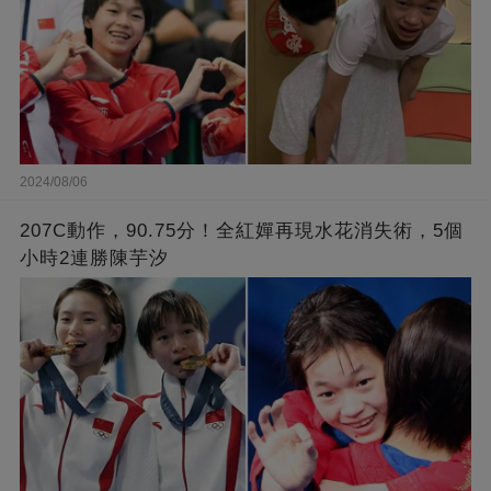
2024/08/06
207C動作，90.75分！全紅嬋再現水花消失術，5個
小時2連勝陳芋汐