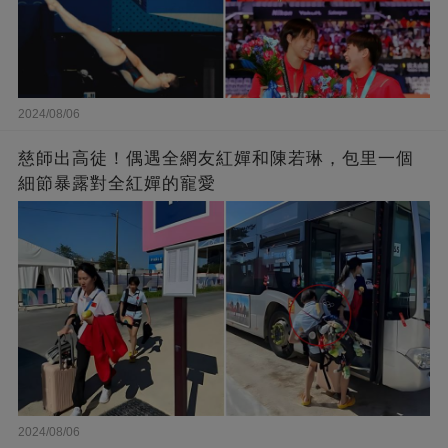
2024/08/06
慈師出高徒！偶遇全網友紅嬋和陳若琳，包里一個
細節暴露對全紅嬋的寵愛
2024/08/06