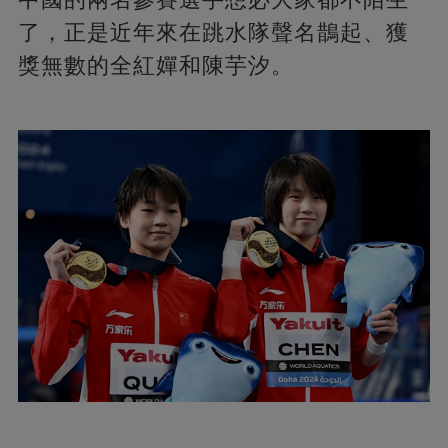
了，正是近年來在跳水隊聲名鵲起、獲
獎無數的全紅嬋和陳芋汐。