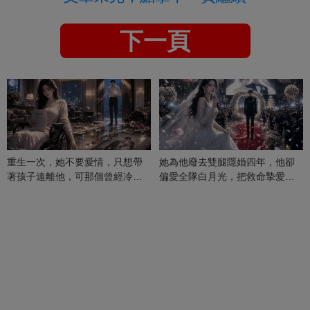
下一頁
重生一次，她不要愛情，只想帶
她為他廢去雙腿隱婚四年，他卻
著孩子遠離他，可那個曾經冷漠
偏愛全隊白月光，把救命摯愛當
的男人，一次次將她逼入懷中...
成畢生負擔