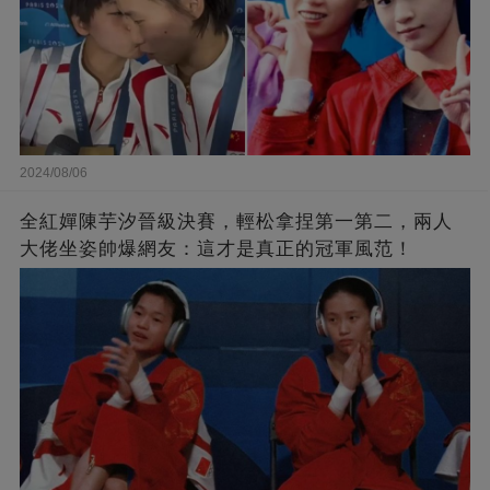
2024/08/06
全紅嬋陳芋汐晉級決賽，輕松拿捏第一第二，兩人
大佬坐姿帥爆網友：這才是真正的冠軍風范！