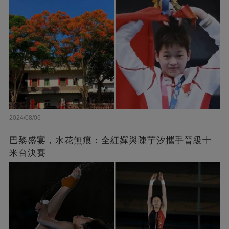
2024/08/06
巴黎盛宴，水花無痕：全紅嬋與陳芋汐攜手晉級十
米台決賽