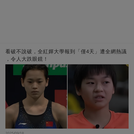
看破不說破，全紅嬋大學報到「僅4天」遭全網熱議
，令人大跌眼鏡！
2025/09/18