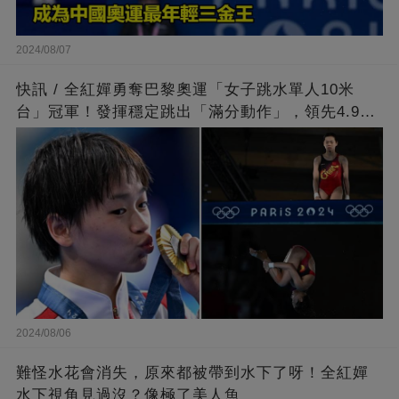
2024/08/07
快訊 / 全紅嬋勇奪巴黎奧運「女子跳水單人10米
台」冠軍！發揮穩定跳出「滿分動作」，領先4.9分
擊敗陳芋汐
2024/08/06
難怪水花會消失，原來都被帶到水下了呀！全紅嬋
水下視角見過沒？像極了美人魚