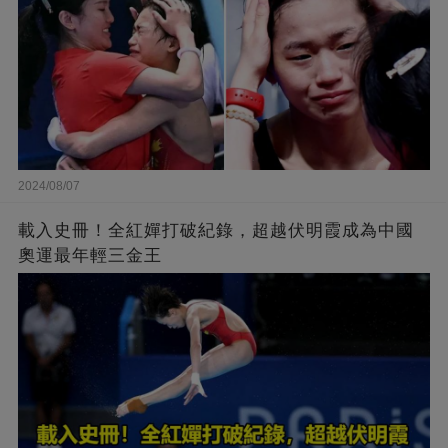
2024/08/07
載入史冊！全紅嬋打破紀錄，超越伏明霞成為中國
奧運最年輕三金王