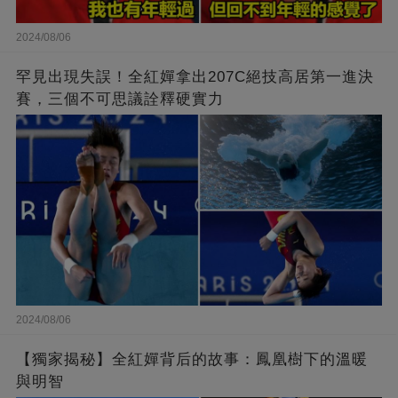
2024/08/06
罕見出現失誤！全紅嬋拿出207C絕技高居第一進決
賽，三個不可思議詮釋硬實力
2024/08/06
【獨家揭秘】全紅嬋背后的故事：鳳凰樹下的溫暖
與明智