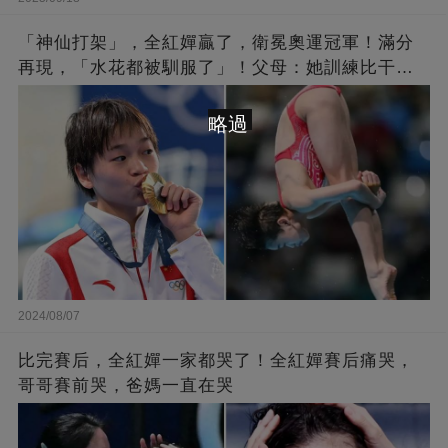
「神仙打架」，全紅嬋贏了，衛冕奧運冠軍！滿分
再現，「水花都被馴服了」！父母：她訓練比干農
活累百倍！陳芋汐惜敗，獲得銀牌
略過
2024/08/07
比完賽后，全紅嬋一家都哭了！全紅嬋賽后痛哭，
哥哥賽前哭，爸媽一直在哭