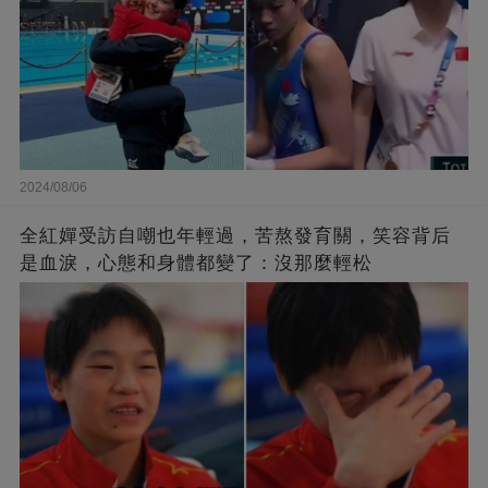
2024/08/06
全紅嬋受訪自嘲也年輕過，苦熬發育關，笑容背后
是血淚，心態和身體都變了：沒那麼輕松