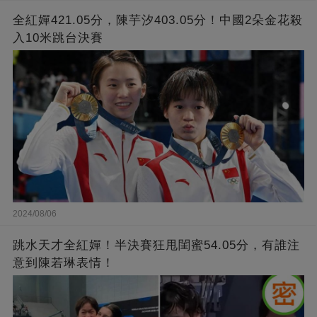
全紅嬋421.05分，陳芋汐403.05分！中國2朵金花殺
入10米跳台決賽
2024/08/06
跳水天才全紅嬋！半決賽狂甩閨蜜54.05分，有誰注
意到陳若琳表情！