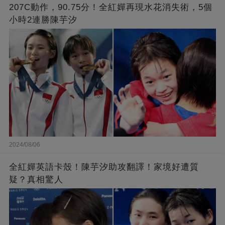
207C動作，90.75分！全紅嬋再現水花消失術，5個
小時2連勝陳芋汐
2024/08/06
全紅嬋英語卡殼！陳芋汐助攻翻譯！家境好遭質
疑？真相驚人