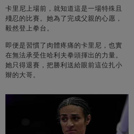
卡里尼上場前，就知道這是一場特殊且
殘忍的比賽。她為了完成父親的心愿，
毅然登上拳台。
即便是習慣了肉體疼痛的卡里尼，也實
在無法承受住哈利夫拳頭揮出的力量。
她只得退賽，把勝利送給眼前這位扎小
辮的大哥。