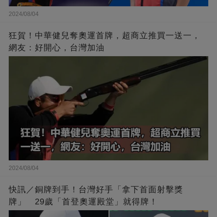
2024/08/04
狂賀！中華健兒奪奧運首牌，超商立推買一送一，
網友：好開心，台灣加油
2024/08/04
快訊／銅牌到手！台灣好手「拿下首面射擊獎
牌」 29歲「首登奧運殿堂」就得牌！