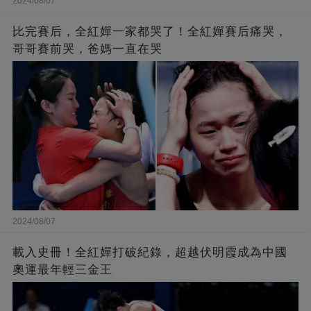
2024/08/07
比完賽后，全紅嬋一家都哭了！全紅嬋賽后痛哭，
哥哥賽前哭，爸媽一直在哭
2024/08/07
載入史冊！全紅嬋打破紀錄，超越伏明霞成為中國
奧運最年輕三金王