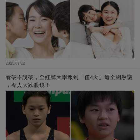
2025/09/22
看破不說破，全紅嬋大學報到「僅4天」遭全網熱議
，令人大跌眼鏡！