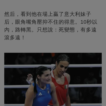
然后，看到他在場上贏了意大利妹子
后，眼角嘴角壓抑不住的得意。10秒以
內，路轉黑。只想說：死變態，有多遠
滾多遠！