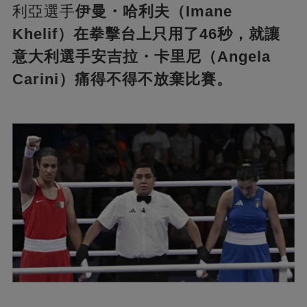
利亞選手
伊曼・哈利夫（Imane
Khelif）在拳擊台上只用了46秒，就讓
意大利選手安吉拉・卡里尼（Angela
Carini）痛得不得不放棄比賽。