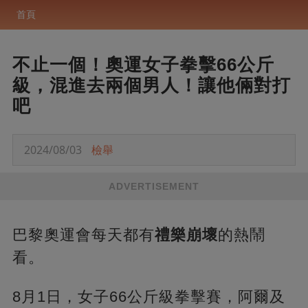
首頁
不止一個！奧運女子拳擊66公斤
級，混進去兩個男人！讓他倆對打
吧
2024/08/03
檢舉
ADVERTISEMENT
巴黎奧運會每天都有
禮樂崩壞
的熱鬧
看。
8月1日，女子66公斤級拳擊賽，阿爾及