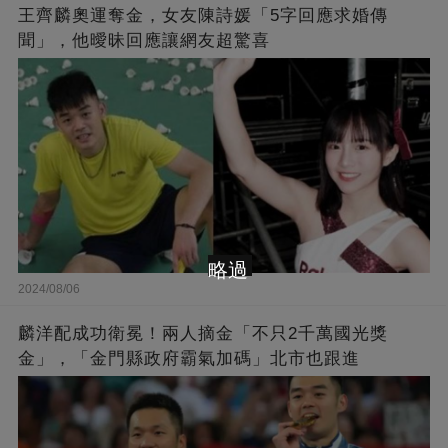
王齊麟奧運奪金，女友陳詩媛「5字回應求婚傳
聞」，他曖昧回應讓網友超驚喜
略過
2024/08/06
麟洋配成功衛冕！兩人摘金「不只2千萬國光獎
金」，「金門縣政府霸氣加碼」北市也跟進