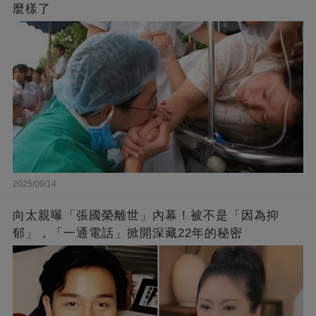
麼樣了
2025/09/14
向太親曝「張國榮離世」內幕！被不是「因為抑
郁」，「一通電話」掀開深藏22年的秘密