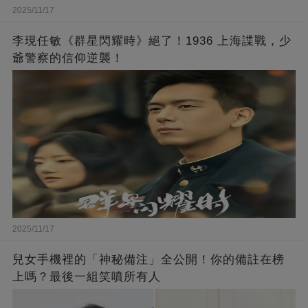
2025/11/17
李現任敏《群星閃耀時》絕了！1936 上海諜戰，少
爺警察的信仰逆襲！
2025/11/17
兒女手機裡的「神秘備注」全公開！你的備註在榜
上嗎？最後一組笑噴所有人