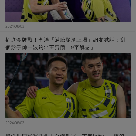
2024/08/03
挺進金牌戰！李洋「滿臉鬍渣上場」網友喊話：刮
個鬍子帥一波釣出王齊麟「9字解惑」
2024/08/03