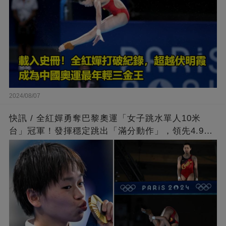
2024/08/07
快訊 / 全紅嬋勇奪巴黎奧運「女子跳水單人10米
台」冠軍！發揮穩定跳出「滿分動作」，領先4.9分
擊敗陳芋汐