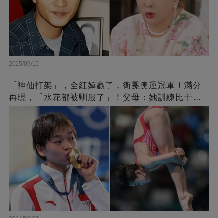
2025/09/10
「神仙打架」，全紅嬋贏了，衛冕奧運冠軍！滿分
再現，「水花都被馴服了」！父母：她訓練比干農
活累百倍！陳芋汐惜敗，獲得銀牌