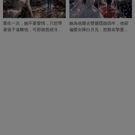
重生一次，她不要愛情，只想帶
她為他廢去雙腿隱婚四年，他卻
著孩子遠離他，可那個曾經冷漠
偏愛全隊白月光，把救命摯愛當
的男人，一次次將她逼入懷中...
成畢生負擔