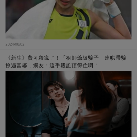
2024/08/02
《新生》費可殺瘋了！「祖師爺級騙子」連哄帶騙
撩遍富婆，網友：這手段誰頂得住啊！