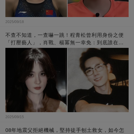
2025/09/18
不查不知道，一查嚇一跳！程青松曾利用身份之便
「打壓藝人」，肖戰、楊冪無一幸免：到底誰在給
他撐腰？
2025/09/15
08年地震父拒絕機械，堅持徒手刨土救女，如今怎