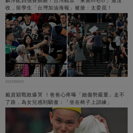
麟洋配四強賽插曲！台灣觀眾「東奧in毛巾」遭沒
收，留學生「台灣加油海報」被搶：太委屈！
2024/08/03
戴資穎戰敗爆哭 ！爸爸心疼曝「她傷勢嚴重」走不
了路，為女兒感到驕傲：「坐在椅子上訓練」