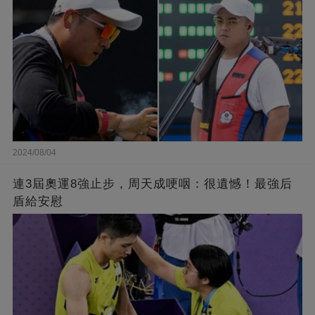
2024/08/04
連3屆奧運8強止步，周天成哽咽：很遺憾！最強后
盾給安慰