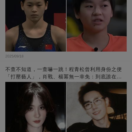
2025/09/18
不查不知道，一查嚇一跳！程青松曾利用身份之便
「打壓藝人」，肖戰、楊冪無一幸免：到底誰在給
他撐腰？