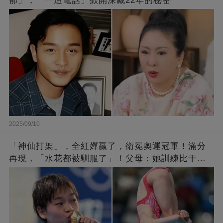
郁」，「一通電話」掀開深藏22年的秘密
2025/09/10
「神仙打架」，全紅嬋贏了，衛冕奧運冠軍！滿分
再現，「水花都被馴服了」！父母：她訓練比干農
活累百倍！陳芋汐惜敗，獲得銀牌