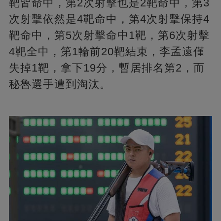
靶皆命中，第2次射擊也是2靶命中，第3
次射擊依然是4靶命中，第4次射擊保持4
靶命中，第5次射擊命中1靶，第6次射擊
4靶全中，第1輪前20靶結束，李孟遠僅
失掉1靶，拿下19分，暫居排名第2，而
秘魯選手遭到淘汰。