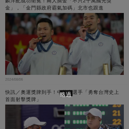
麟洋配成功衛冕！兩人摘金「不只2千萬國光獎
金」，「金門縣政府霸氣加碼」北市也跟進
2024/08/06
快訊／奧運獎牌到手！中華隊選手「勇奪台灣史上
略過
首面射擊獎牌」