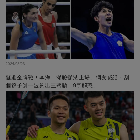
2024/08/03
挺進金牌戰！李洋「滿臉鬍渣上場」網友喊話：刮
個鬍子帥一波釣出王齊麟「9字解惑」