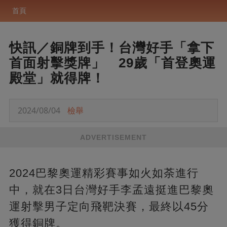
首頁
快訊／銅牌到手！台灣好手「拿下
首面射擊獎牌」 29歲「首登奧運
殿堂」就得牌！
2024/08/04
檢舉
ADVERTISEMENT
2024巴黎奧運精彩賽事如火如荼進行
中，就在3日台灣好手李孟遠挺進巴黎奧
運射擊男子定向飛靶決賽，最終以45分
獲得銅牌。