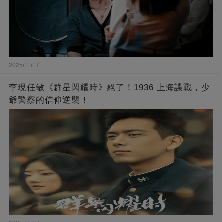
2025/11/17
李現任敏《群星閃耀時》絕了！1936 上海諜戰，少
爺警察的信仰逆襲！