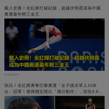
載入史冊！全紅嬋打破紀錄，超越伏明霞成為中國
奧運最年輕三金王
2024/08/07
快訊 / 全紅嬋勇奪巴黎奧運「女子跳水單人10米
台」冠軍！發揮穩定跳出「滿分動作」，領先4.9分
擊敗陳芋汐