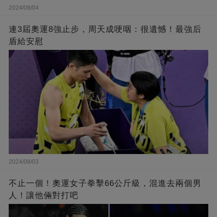
2024/08/04
連3屆奧運8強止步，周天成哽咽：很遺憾！最強后
盾給安慰
2024/08/03
不止一個！奧運女子拳擊66公斤級，混進去兩個男
人！讓他倆對打吧