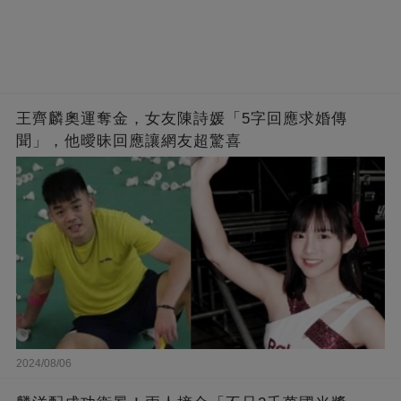
王齊麟奧運奪金，女友陳詩媛「5字回應求婚傳
聞」，他曖昧回應讓網友超驚喜
2024/08/06