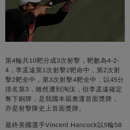
第4輪共10靶分成3次射擊，靶數為4-2-
4，李孟遠第1次射擊2靶命中，第2次射
擊2靶全中，第3次射擊4靶全中，以45分
排名第3，雖然遭到淘汰，但李孟遠確定
奪下銅牌，是我國本屆奧運首面獎牌，
亦是射擊隊史上首面獎牌。
最終美國選手Vincent Hancock以5輪58