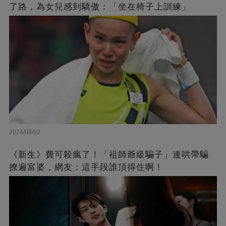
了路，為女兒感到驕傲：「坐在椅子上訓練」
2024/08/02
《新生》費可殺瘋了！「祖師爺級騙子」連哄帶騙
撩遍富婆，網友：這手段誰頂得住啊！