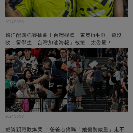
2024/08/03
麟洋配四強賽插曲！台灣觀眾「東奧in毛巾」遭沒
收，留學生「台灣加油海報」被搶：太委屈！
2024/08/03
戴資穎戰敗爆哭 ！爸爸心疼曝「她傷勢嚴重」走不