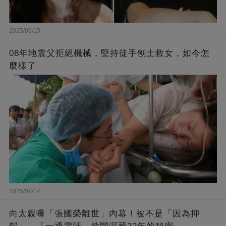
2025/09/15
08年地震父拒絕機械，堅持徒手刨土救女，如今怎
麼樣了
2025/09/14
向太親曝「張國榮離世」內幕！被不是「因為抑