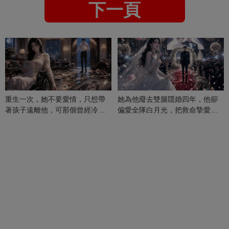
下一頁
重生一次，她不要愛情，只想帶
她為他廢去雙腿隱婚四年，他卻
著孩子遠離他，可那個曾經冷漠
偏愛全隊白月光，把救命摯愛當
的男人，一次次將她逼入懷中...
成畢生負擔