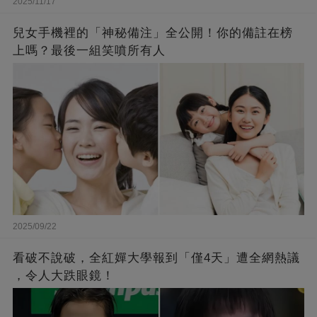
2025/11/17
兒女手機裡的「神秘備注」全公開！你的備註在榜
上嗎？最後一組笑噴所有人
2025/09/22
看破不說破，全紅嬋大學報到「僅4天」遭全網熱議
，令人大跌眼鏡！