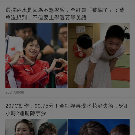
選擇跳水是因為不想學習，全紅嬋「被騙了」：萬
萬沒想到，不但要上學還要學英語
2024/08/06
207C動作，90.75分！全紅嬋再現水花消失術，5個
小時2連勝陳芋汐