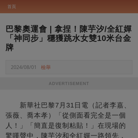
首頁
巴黎奧運會 | 拿捏！陳芋汐/全紅嬋
「神同步」穩獲跳水女雙10米台金
牌
2024/08/01
檢舉
ADVERTISEMENT
新華社巴黎7月31日電（記者李嘉、
張薇、喬本孝）「從側面看完全是一個
人！」「簡直是復制粘貼！」在現場的
驚嘆聲中，陳芋汐和全紅嬋一路領先，