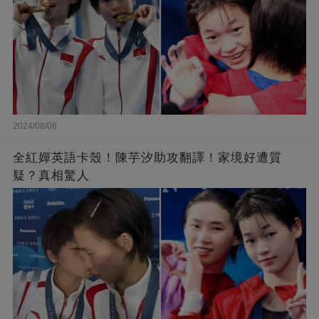
2024/08/06
全紅嬋英語卡殼！陳芋汐助攻翻譯！家境好遭質
疑？真相驚人