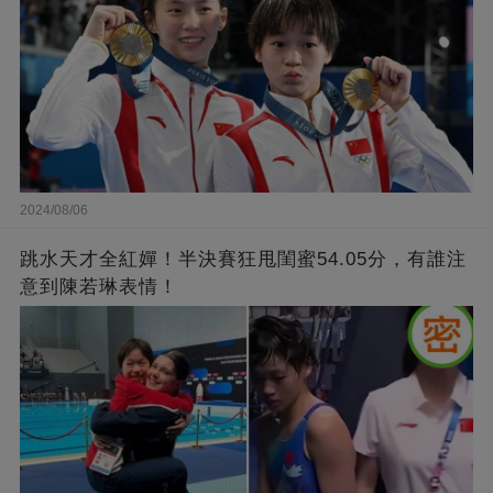
2024/08/06
跳水天才全紅嬋！半決賽狂甩閨蜜54.05分，有誰注
意到陳若琳表情！