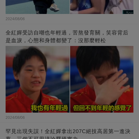
2024/08/06
全紅嬋受訪自嘲也年輕過，苦熬發育關，笑容背后
是血淚，心態和身體都變了：沒那麼輕松
2024/08/06
罕見出現失誤！全紅嬋拿出207C絕技高居第一進決