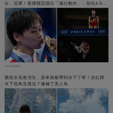
台」冠軍！發揮穩定跳出「滿分動作」，領先4.9分
擊敗陳芋汐
2024/08/06
難怪水花會消失，原來都被帶到水下了呀！全紅嬋
水下視角見過沒？像極了美人魚