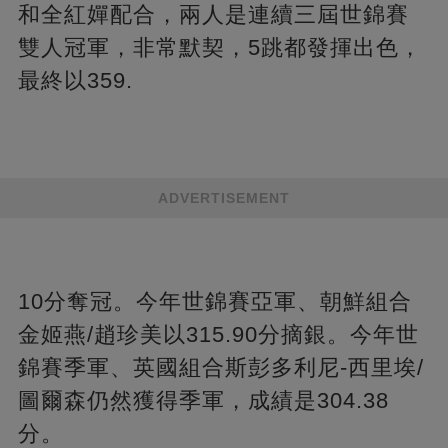
和全紅嬋配合，兩人是連續三屆世錦賽
雙人冠軍，非常默契，5跳都發揮出色，
最終以359.
ADVERTISEMENT
10分奪冠。今年世錦賽亞軍、朝鮮組合
金姬燕/趙珍美以315.90分摘銀。今年世
錦賽季軍、英國組合斯彭多利尼-西里埃/
圖爾森仍然獲得季軍，成績是304.38
分。