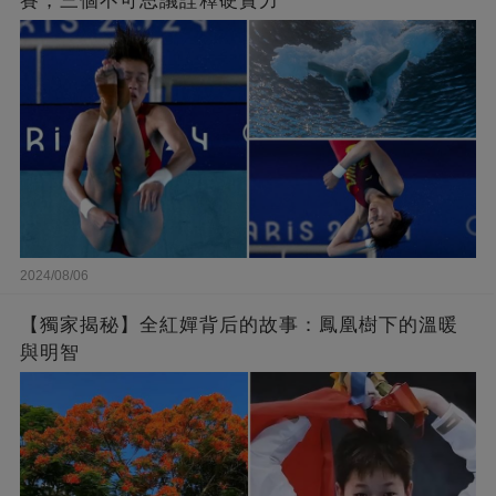
賽，三個不可思議詮釋硬實力
2024/08/06
【獨家揭秘】全紅嬋背后的故事：鳳凰樹下的溫暖
與明智