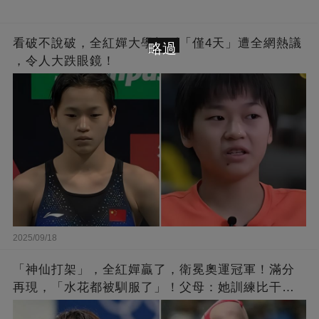
看破不說破，全紅嬋大學報到「僅4天」遭全網熱議
略過
，令人大跌眼鏡！
2025/09/18
「神仙打架」，全紅嬋贏了，衛冕奧運冠軍！滿分
再現，「水花都被馴服了」！父母：她訓練比干農
活累百倍！陳芋汐惜敗，獲得銀牌