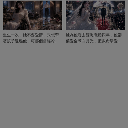
重生一次，她不要愛情，只想帶
她為他廢去雙腿隱婚四年，他卻
著孩子遠離他，可那個曾經冷漠
偏愛全隊白月光，把救命摯愛當
的男人，一次次將她逼入懷中...
成畢生負擔