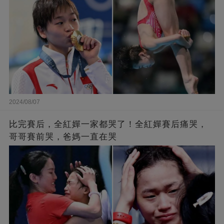
2024/08/07
比完賽后，全紅嬋一家都哭了！全紅嬋賽后痛哭，
哥哥賽前哭，爸媽一直在哭