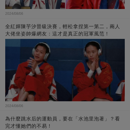
2024/08/06
全紅嬋陳芋汐晉級決賽，輕松拿捏第一第二，兩人
大佬坐姿帥爆網友：這才是真正的冠軍風范！
2024/08/06
為什麼跳水后的運動員，要在「水池里泡著」？看
完才懂她們的不易！