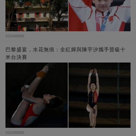
2024/08/06
巴黎盛宴，水花無痕：全紅嬋與陳芋汐攜手晉級十
米台決賽
2024/08/06