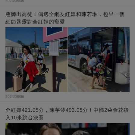
2024/08/06
慈師出高徒！偶遇全網友紅嬋和陳若琳，包里一個
細節暴露對全紅嬋的寵愛
2024/08/06
全紅嬋421.05分，陳芋汐403.05分！中國2朵金花殺
入10米跳台決賽