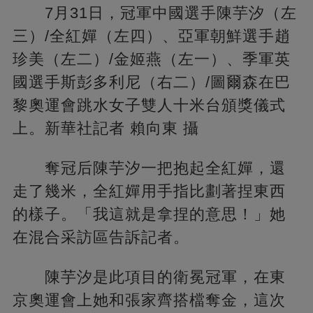
7月31日，冠軍中國選手陳芋汐（左
三）/全紅嬋（左四）、亞軍朝鮮選手趙
珍美（左二）/金姬燕（左一）、季軍英
國選手斯彭多利尼（右二）/圖爾森在巴
黎奧運會跳水女子雙人十米台頒獎儀式
上。新華社記者 賴向東 攝
奪冠后陳芋汐一把抱起全紅嬋，還
走了幾米，全紅嬋用手指比劃著捏東西
的樣子。「我這就是拿捏的意思！」她
在混合采訪區告訴記者。
陳芋汐是此項目的衛冕冠軍，在東
京奧運會上她和張家齊搭檔奪金，這次