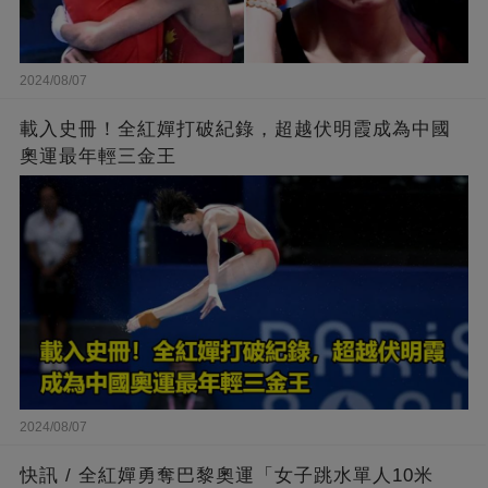
2024/08/07
載入史冊！全紅嬋打破紀錄，超越伏明霞成為中國
奧運最年輕三金王
2024/08/07
快訊 / 全紅嬋勇奪巴黎奧運「女子跳水單人10米