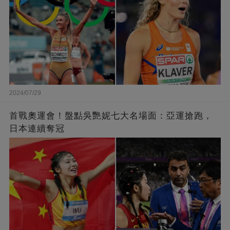
2024/07/29
首戰奧運會！盤點吳艷妮七大名場面：亞運搶跑，
日本連續奪冠