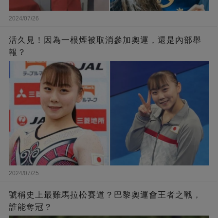
2024/07/26
活久見！因為一根煙被取消參加奧運，還是內部舉
報？
2024/07/25
號稱史上最難馬拉松賽道？巴黎奧運會王者之戰，
誰能奪冠？