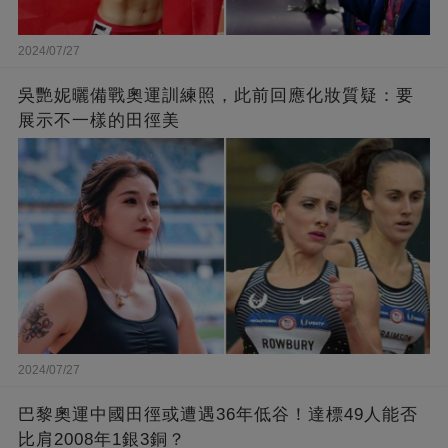
2024/07/27
吳艷妮曬備戰奧運訓練照，此前回應化妝質疑：要
展示不一樣的田徑美
2024/07/27
巴黎奧運中國田徑或遭遇36年低谷！達標49人能否
比肩2008年1銀3銅？