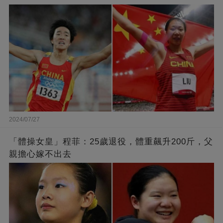
2024/07/27
「體操女皇」程菲：25歲退役，體重飆升200斤，父
親擔心嫁不出去