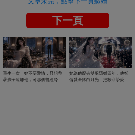
文章未完，點擊下一頁繼續
下一頁
重生一次，她不要愛情，只想帶
她為他廢去雙腿隱婚四年，他卻
著孩子遠離他，可那個曾經冷漠
偏愛全隊白月光，把救命摯愛當
的男人，一次次將她逼入懷中...
成畢生負擔