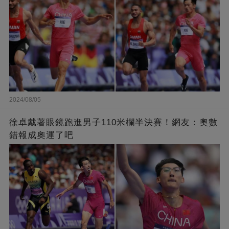
2024/08/05
徐卓戴著眼鏡跑進男子110米欄半決賽！網友：奧數
錯報成奧運了吧