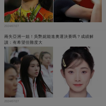
2024/07/27
兩失亞洲一姐！吳艷妮能進奧運決賽嗎？成績解
讀：有希望但難度大
2024/07/27