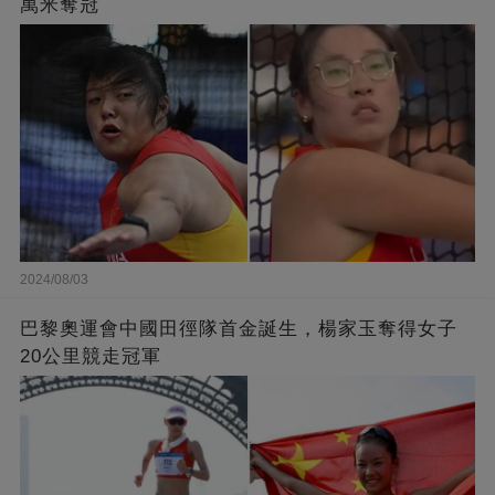
萬米奪冠
2024/08/03
巴黎奧運會中國田徑隊首金誕生，楊家玉奪得女子
20公里競走冠軍