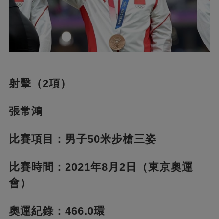
射擊（2項）
張常鴻
比賽項目：男子50米步槍三姿
比賽時間：2021年8月2日（東京奧運
會）
奧運紀錄：466.0環