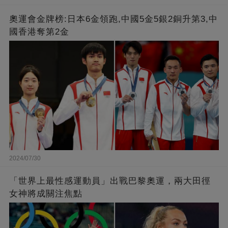
奧運會金牌榜:日本6金領跑,中國5金5銀2銅升第3,中
國香港奪第2金
2024/07/30
「世界上最性感運動員」出戰巴黎奧運，兩大田徑
女神將成關注焦點