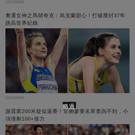
2024/08/06
奧運女神之馬胡奇克：烏克蘭甜心！打破塵封37年
跳高世界紀錄
2024/08/05
略過
謝震業200米疑似退賽！官網參賽名單查詢不到，小
項僅剩100+接力