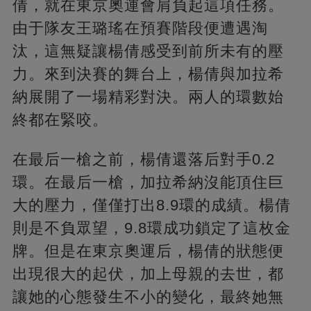
倩，就在東京奧運會肩負起這項任務。
由于隊友王璐瑤在預賽階段便遭遇淘
汰，這無疑讓楊倩感受到前所未有的壓
力。來到決賽的舞台上，楊倩與加拉希
納展開了一場精彩對決。兩人的環數始
終都在緊咬。
在最后一槍之前，楊倩還落后對手0.2
環。在最后一槍，加拉希納沒能頂住巨
大的壓力，僅僅打出8.9環的成績。楊倩
則是不負眾望，9.8環成功鎖定了這枚金
牌。但是在東京奧運后，楊倩的狀態便
出現很大的起伏，加上母親的去世，都
讓她的心態發生不小的變化，最終她無