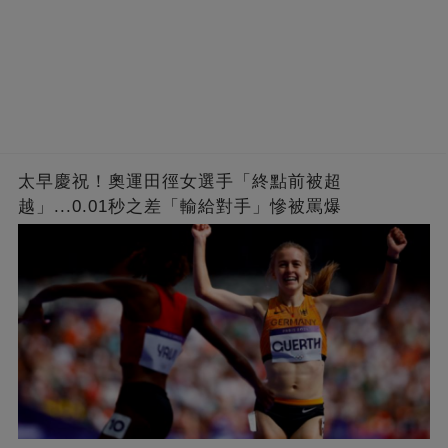
太早慶祝！奧運田徑女選手「終點前被超
越」...0.01秒之差「輸給對手」慘被罵爆