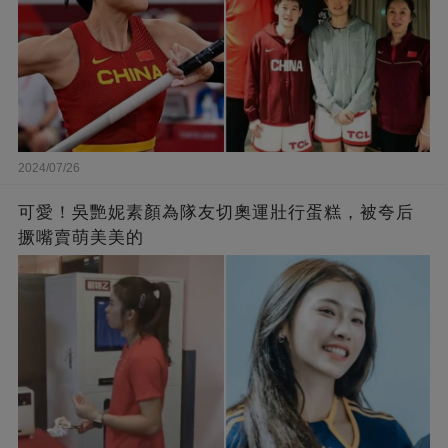
2024/07/26
可愛！吳艷妮素顏為隊友切奧運壯行蛋糕，被夸后
撅嘴賣萌美美的