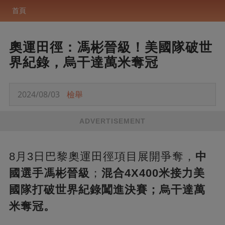
首頁
奧運田徑：馮彬晉級！美國隊破世
界紀錄，烏干達萬米奪冠
2024/08/03
檢舉
ADVERTISEMENT
8月3日巴黎奧運田徑項目展開爭奪，
中
國選手馮彬晉級
；
混合4X400米接力美
國隊打破世界紀錄闖進決賽；烏干達萬
米奪冠。