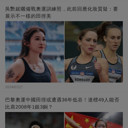
吳艷妮曬備戰奧運訓練照，此前回應化妝質疑：要
展示不一樣的田徑美
2024/07/27
巴黎奧運中國田徑或遭遇36年低谷！達標49人能否
比肩2008年1銀3銅？