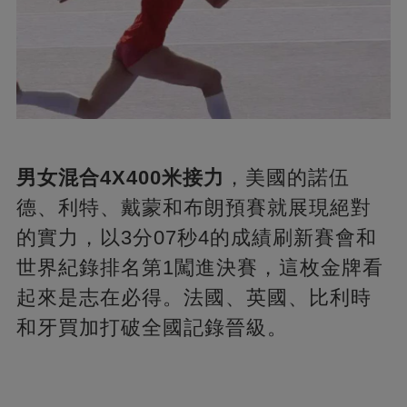
男女混合4X400米接力
，美國的諾伍
德、利特、戴蒙和布朗預賽就展現絕對
的實力，以3分07秒4的成績刷新賽會和
世界紀錄排名第1闖進決賽，這枚金牌看
起來是志在必得。法國、英國、比利時
和牙買加打破全國記錄晉級。