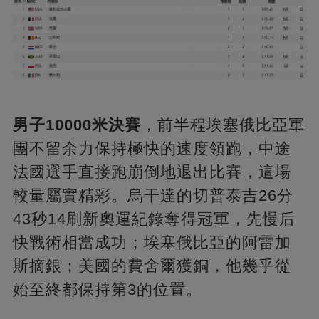
男子10000米決賽
，前半程埃塞俄比亞軍
團不留余力保持極快的速度領跑，中途
法國選手直接跑崩倒地退出比賽，這場
較量屬實精彩。烏干達的切普泰吉26分
43秒14刷新奧運紀錄奪得冠軍，先慢后
快戰術相當成功；埃塞俄比亞的阿雷加
斯摘銀；美國的費舍爾獲銅，他幾乎從
始至終都保持第3的位置。