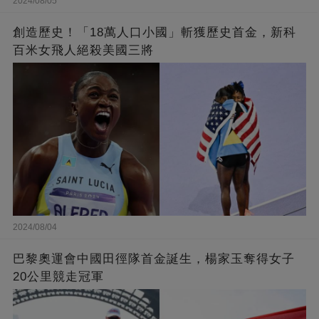
2024/08/05
創造歷史！「18萬人口小國」斬獲歷史首金，新科
百米女飛人絕殺美國三將
2024/08/04
巴黎奧運會中國田徑隊首金誕生，楊家玉奪得女子
20公里競走冠軍