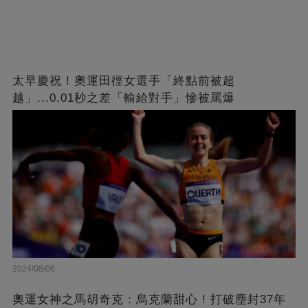
太早慶祝！奧運田徑女選手「終點前被超
越」...0.01秒之差「輸給對手」慘被罵爆
2024/08/06
奧運女神之馬胡奇克：烏克蘭甜心！打破塵封37年