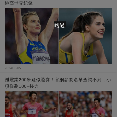
跳高世界紀錄
略過
2024/08/05
謝震業200米疑似退賽！官網參賽名單查詢不到，小
項僅剩100+接力