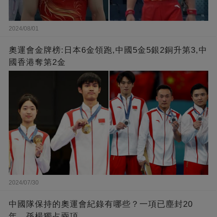
2024/08/01
奧運會金牌榜:日本6金領跑,中國5金5銀2銅升第3,中
國香港奪第2金
2024/07/30
中國隊保持的奧運會紀錄有哪些？一項已塵封20
年，孫楊獨占兩項