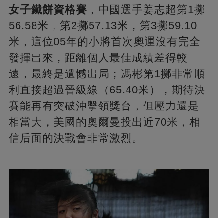
女子鐵餅資格賽
，中國選手姜志超第1擲
56.58米，第2擲57.13米，第3擲59.10
米，這位05年的小將首次奧運沒有完全
發揮出來，距離個人最佳成績差得較
遠，最終是遺憾出局；馮彬第1擲非常順
利直接超過晉級線（65.40米），期待決
賽能再有突破沖擊領獎台，但壓力還是
相當大，美國的奧爾曼投出近70米，相
信后面的決戰會非常激烈。