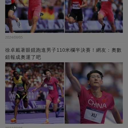
2024/08/05
徐卓戴著眼鏡跑進男子110米欄半決賽！網友：奧數
錯報成奧運了吧