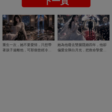
下一頁
重生一次，她不要愛情，只想帶
她為他廢去雙腿隱婚四年，他卻
著孩子遠離他，可那個曾經冷漠
偏愛全隊白月光，把救命摯愛當
的男人，一次次將她逼入懷中...
成畢生負擔