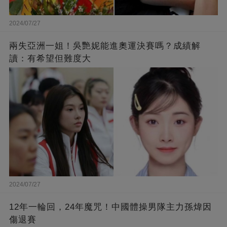
2024/07/27
兩失亞洲一姐！吳艷妮能進奧運決賽嗎？成績解
讀：有希望但難度大
2024/07/27
12年一輪回，24年魔咒！中國體操男隊主力孫煒因
傷退賽