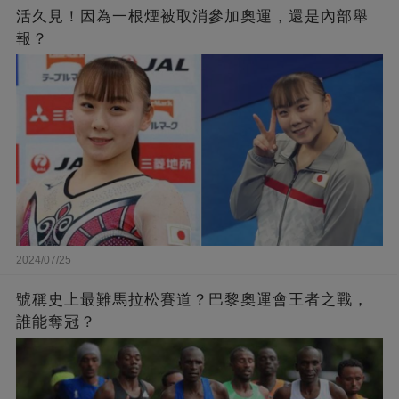
活久見！因為一根煙被取消參加奧運，還是內部舉
報？
2024/07/25
號稱史上最難馬拉松賽道？巴黎奧運會王者之戰，
誰能奪冠？