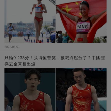
2024/08/01
只輸0.233分！張博恒苦笑，被裁判壓分了？中國體
操丟金真相出爐