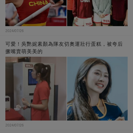
2024/07/26
可愛！吳艷妮素顏為隊友切奧運壯行蛋糕，被夸后
撅嘴賣萌美美的
2024/07/26