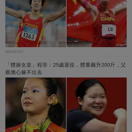
2024/07/27
「體操女皇」程菲：25歲退役，體重飆升200斤，父
親擔心嫁不出去