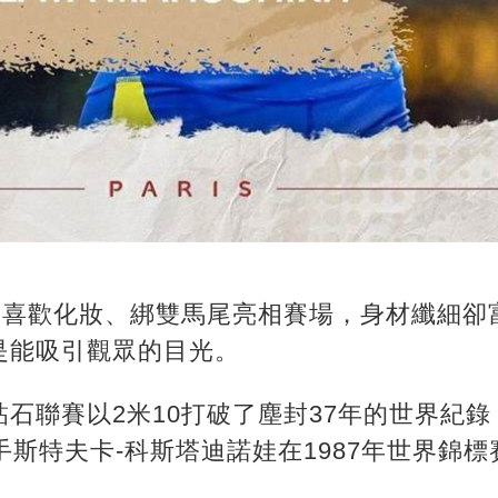
1，喜歡化妝、綁雙馬尾亮相賽場，身材纖細卻
是能吸引觀眾的目光。
石聯賽以2米10打破了塵封37年的世界紀錄
手斯特夫卡-科斯塔迪諾娃在1987年世界錦