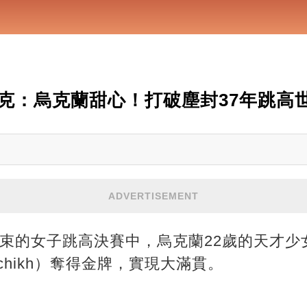
克：烏克蘭甜心！打破塵封37年跳高
ADVERTISEMENT
晨結束的女子跳高決賽中，烏克蘭22歲的天才少
ahuchikh）奪得金牌，實現大滿貫。