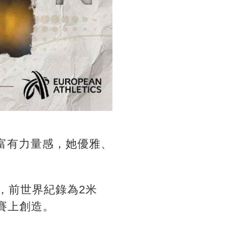
富有力量感，她優雅、
，前世界紀錄為2米
標賽上創造。