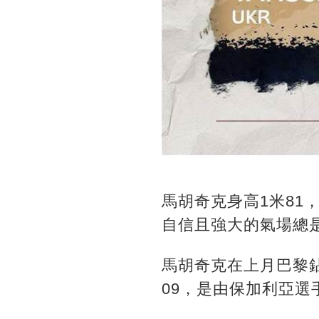
馬胡奇克身高1米8
自信且強大的氣場總
馬胡奇克在上月巴黎鉆
09，是由保加利亞選