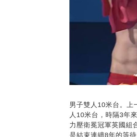
男子雙人10米台。
人10米台，時隔3年
力壓衛冕冠軍英國組
是結束連續8年的等待