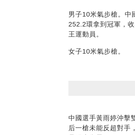
男子10米氣步槍。
252.2環拿到冠軍
王運動員。
女子10米氣步槍。
中國選手黃雨婷沖擊
后一槍未能反超對手，