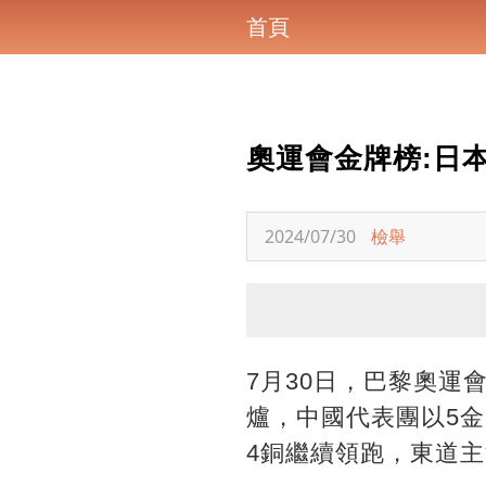
首頁
奧運會金牌榜:日本
2024/07/30
檢舉
7月30日，巴黎奧運
爐，中國代表團以5金
4銅繼續領跑，東道主