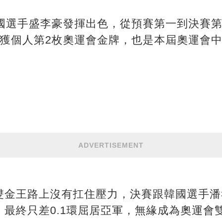
中國選手盛李豪發揮出色，從預賽第一到決賽
，收獲個人第2枚奧運會金牌，也是本屆奧運會
ADVERTISEMENT
雙金王路上沒有扛住壓力，決賽跟韓國選手潘
最終只差0.1環屈居亞軍，無緣成為奧運會