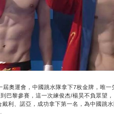
上一屆奧運會，中國跳水隊拿下7枚金牌，唯一
來到巴黎參賽，這一次練俊杰/楊昊不負眾望，以
合戴利、諾亞，成功拿下第一名，為中國跳水
。