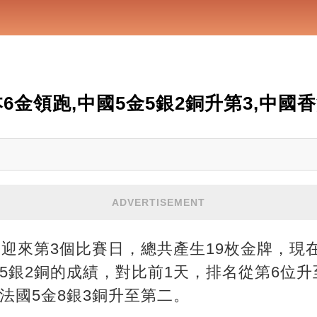
6金領跑,中國5金5銀2銅升第3,中國
ADVERTISEMENT
會迎來第3個比賽日，總共產生19枚金牌，現
5銀2銅的成績，對比前1天，排名從第6位升
法國5金8銀3銅升至第二。