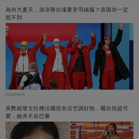
為何大夏天，游泳隊出場要穿羽絨服？原因你一定
想不到
2024/08/06
吳艷妮發文吐槽法國宿舍沒空調好熱，曬自拍超可
愛，她并不在巴黎