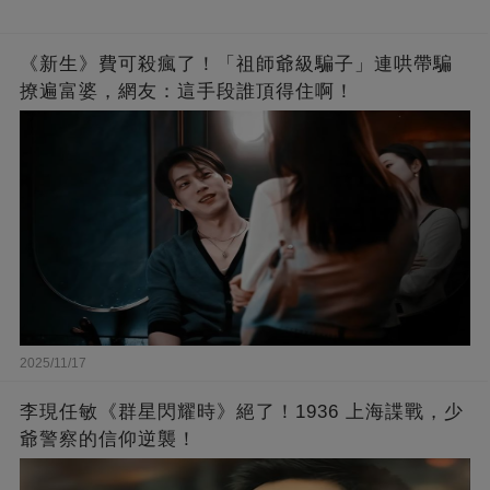
《新生》費可殺瘋了！「祖師爺級騙子」連哄帶騙
撩遍富婆，網友：這手段誰頂得住啊！
2025/11/17
李現任敏《群星閃耀時》絕了！1936 上海諜戰，少
爺警察的信仰逆襲！