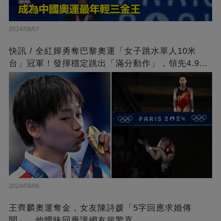
2024/08/07
快訊 / 全紅嬋勇奪巴黎奧運「女子跳水單人10米
台」冠軍！發揮穩定跳出「滿分動作」，領先4.9分
擊敗陳芋汐
2024/08/06
王齊麟奧運奪金，女友陳詩媛「5字回應求婚傳
聞」，他曖昧回應讓網友超驚喜