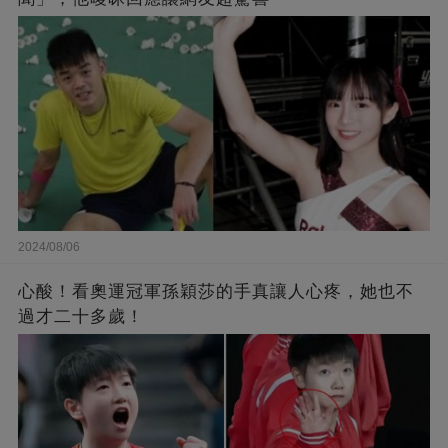
2024/08/06
心酸！看奧運冠軍孫穎莎的手真讓人心疼，她也不
過才二十多歲！