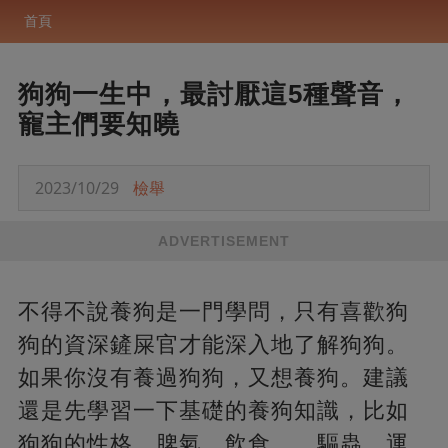
首頁
狗狗一生中，最討厭這5種聲音，
寵主們要知曉
2023/10/29
檢舉
ADVERTISEMENT
不得不說養狗是一門學問，只有喜歡狗
狗的資深鏟屎官才能深入地了解狗狗。
如果你沒有養過狗狗，又想養狗。建議
還是先學習一下基礎的養狗知識，比如
狗狗的性格、脾氣、飲食、、驅蟲、運