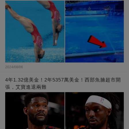
2024/08/06
4年1.32億美金！2年5357萬美金！西部魚腩超市開
張，艾寶進退兩難