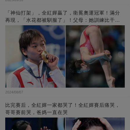
2025/09/10
「神仙打架」，全紅嬋贏了，衛冕奧運冠軍！滿分
再現，「水花都被馴服了」！父母：她訓練比干農
活累百倍！陳芋汐惜敗，獲得銀牌
2024/08/07
比完賽后，全紅嬋一家都哭了！全紅嬋賽后痛哭，
哥哥賽前哭，爸媽一直在哭