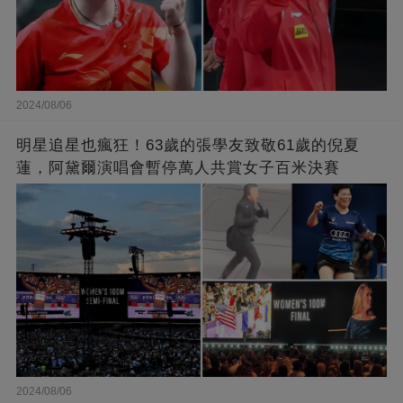
2024/08/06
明星追星也瘋狂！63歲的張學友致敬61歲的倪夏
蓮，阿黛爾演唱會暫停萬人共賞女子百米決賽
2024/08/06