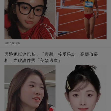
2024/08/06
吳艷妮抵達巴黎，「素顏」接受采訪，高顏值長
相，力破證件照「美顏過度」