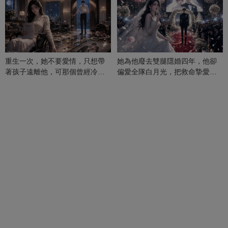
重生一次，她不要愛情，只想帶
她為他廢去雙腿隱婚四年，他卻
著孩子遠離他，可那個曾經冷漠
偏愛全隊白月光，把救命摯愛當
的男人，一次次將她逼入懷中...
成畢生負擔