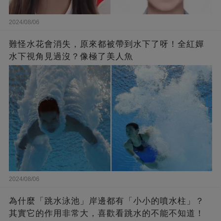
2024/08/06
難怪水花會消失，原來都被帶到水下了呀！全紅嬋
水下視角見過沒？像極了美人魚
2024/08/06
為什麼「跳水泳池」岸邊都有「小小的噴水柱」？
其實它的作用非常大，喜歡看跳水的不能不知道！