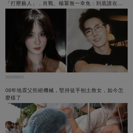
「打壓藝人」，肖戰、楊冪無一幸免：到底誰在給
他撐腰？
2025/09/15
08年地震父拒絕機械，堅持徒手刨土救女，如今怎
麼樣了