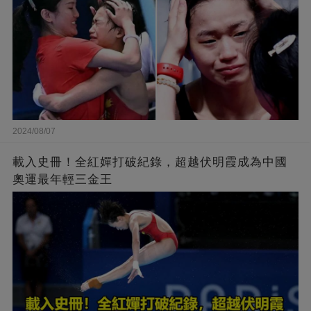
2024/08/07
載入史冊！全紅嬋打破紀錄，超越伏明霞成為中國
奧運最年輕三金王