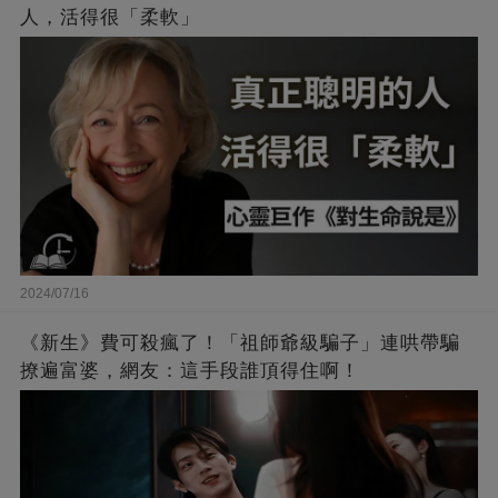
人，活得很「柔軟」
2024/07/16
《新生》費可殺瘋了！「祖師爺級騙子」連哄帶騙
撩遍富婆，網友：這手段誰頂得住啊！