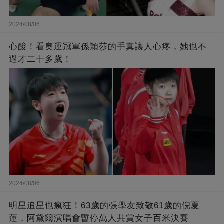
2024/08/06
心酸！看奧運冠軍孫穎莎的手真讓人心疼，她也不
過才二十多歲！
2024/08/06
明星追星也瘋狂！63歲的張學友致敬61歲的倪夏
蓮，阿黛爾演唱會暫停萬人共賞女子百米決賽