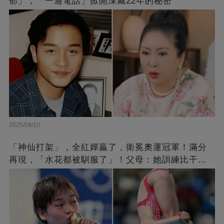
郁」，「一通電話」掀開深藏22年的秘密
2025/09/10
「神仙打架」，全紅嬋贏了，衛冕奧運冠軍！滿分
再現，「水花都被馴服了」！父母：她訓練比干農
活累百倍！陳芋汐惜敗，獲得銀牌