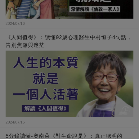
2024/07/16
《人間值得》：讀懂92歲心理醫生中村恒子4句話，
告別焦慮與迷茫
2024/07/16
5分鐘讀懂-奧南朵《對生命說是》：真正聰明的