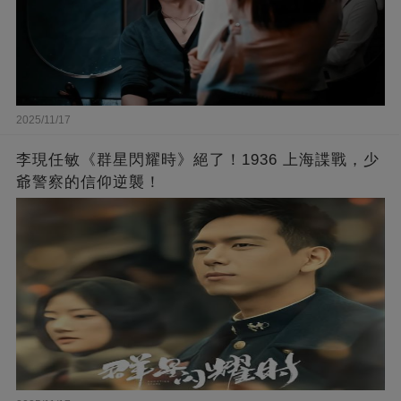
2025/11/17
李現任敏《群星閃耀時》絕了！1936 上海諜戰，少
爺警察的信仰逆襲！