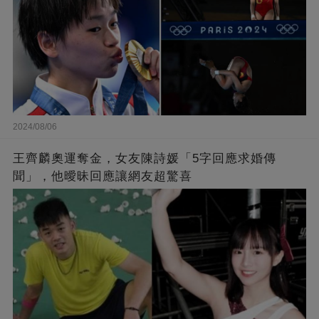
2024/08/06
王齊麟奧運奪金，女友陳詩媛「5字回應求婚傳
聞」，他曖昧回應讓網友超驚喜