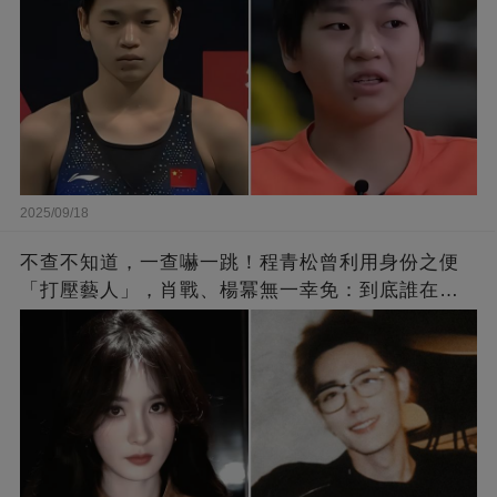
2025/09/18
不查不知道，一查嚇一跳！程青松曾利用身份之便
「打壓藝人」，肖戰、楊冪無一幸免：到底誰在給
他撐腰？