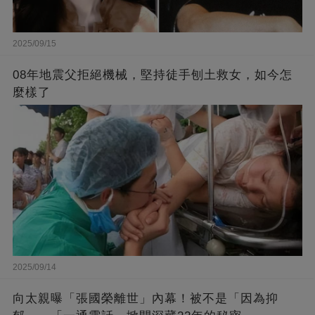
2025/09/15
08年地震父拒絕機械，堅持徒手刨土救女，如今怎
麼樣了
2025/09/14
向太親曝「張國榮離世」內幕！被不是「因為抑