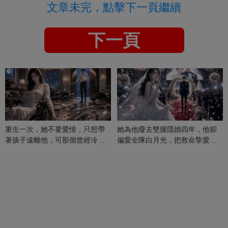
文章未完，點擊下一頁繼續
下一頁
重生一次，她不要愛情，只想帶
她為他廢去雙腿隱婚四年，他卻
著孩子遠離他，可那個曾經冷漠
偏愛全隊白月光，把救命摯愛當
的男人，一次次將她逼入懷中...
成畢生負擔