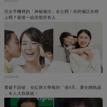
2025/11/17
兒女手機裡的「神秘備注」全公開！你的備註在榜
上嗎？最後一組笑噴所有人
2025/09/22
看破不說破，全紅嬋大學報到「僅4天」遭全網熱議
，令人大跌眼鏡！