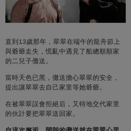
直到13歲那年，翠翠在端午的龍舟節上
與爺爺走失，慌亂中遇見了船總順順家
的二兒子儺送。
當時天色已黑，儺送擔心翠翠的安全，
提出讓翠翠去自己家里等她爺爺。
在被翠翠誤會拒絕后，又特地交代家里
的伙計要把翠翠送回家。
自這次邂逅，開朗的儺送就在翠翠心里