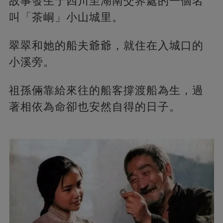
故事發生于四川至湖南交界處的一個名
叫「茶峒」小山城里。
翠翠和她的船夫爺爺，就住在入城口的
小溪旁。
祖孫倆靠給來往的船客撐渡船為生，過
著相依為命卻也安然自得的日子。