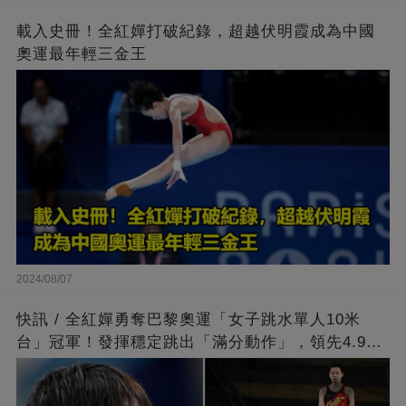
載入史冊！全紅嬋打破紀錄，超越伏明霞成為中國
奧運最年輕三金王
2024/08/07
快訊 / 全紅嬋勇奪巴黎奧運「女子跳水單人10米
台」冠軍！發揮穩定跳出「滿分動作」，領先4.9分
擊敗陳芋汐