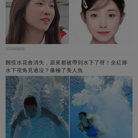
2024/08/06
難怪水花會消失，原來都被帶到水下了呀！全紅嬋
水下視角見過沒？像極了美人魚