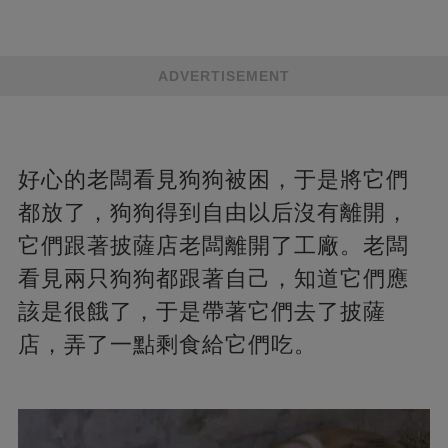
ADVERTISEMENT
好心的老闆看見狗狗被困，于是將它們
都放了，狗狗得到自由以后沒有離開，
它們跟著披薩店老闆離開了工廠。老闆
看見兩只狗狗都跟著自己，知道它們應
該是很餓了，于是帶著它們去了披薩
店，弄了一點剩食給它們吃。