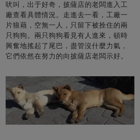
吠叫，出于好奇，披薩店的老闆進入工
廠查看具體情況。走進去一看，工廠一
片狼藉，空無一人，只留下被拴住的兩
只狗狗。兩只狗狗看見有人進來，頓時
興奮地搖起了尾巴，盡管沒什麼力氣，
它們依然在努力的向披薩店老闆示好。