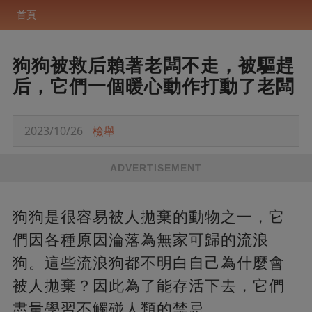
首頁
狗狗被救后賴著老闆不走，被驅趕
后，它們一個暖心動作打動了老闆
2023/10/26
檢舉
ADVERTISEMENT
狗狗是很容易被人拋棄的動物之一，它
們因各種原因淪落為無家可歸的流浪
狗。這些流浪狗都不明白自己為什麼會
被人拋棄？因此為了能存活下去，它們
盡量學習不觸碰人類的禁忌。