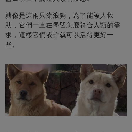
就像是這兩只流浪狗，為了能被人救
助，它們一直在學習怎麼符合人類的需
求，這樣它們或許就可以活得更好一
些。