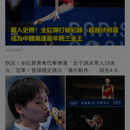
2024/08/07
快訊 / 全紅嬋勇奪巴黎奧運「女子跳水單人10米
台」冠軍！發揮穩定跳出「滿分動作」，領先4.9分
擊敗陳芋汐