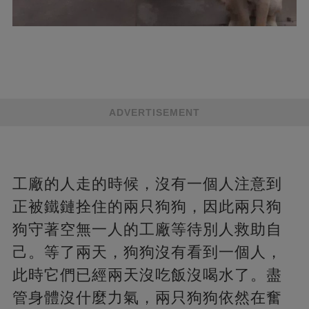
ADVERTISEMENT
工廠的人走的時候，沒有一個人注意到
正被鐵鏈拴住的兩只狗狗，因此兩只狗
狗守著空無一人的工廠等待別人救助自
己。等了兩天，狗狗沒有看到一個人，
此時它們已經兩天沒吃飯沒喝水了。盡
管身體沒什麼力氣，兩只狗狗依然在奮