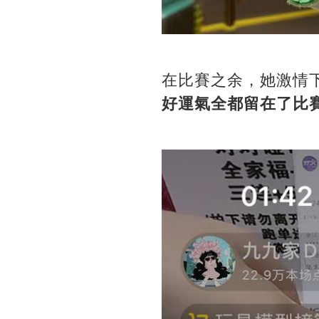
在比賽之余，她激情
好運氣全都留在了比