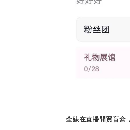
全妹在直播間買盲盒