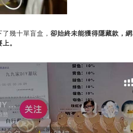
下了幾十單盲盒，
卻始終未能獲得隱藏款，網
賽上。