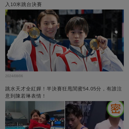
入10米跳台決賽
2024/08/06
跳水天才全紅嬋！半決賽狂甩閨蜜54.05分，有誰注
意到陳若琳表情！