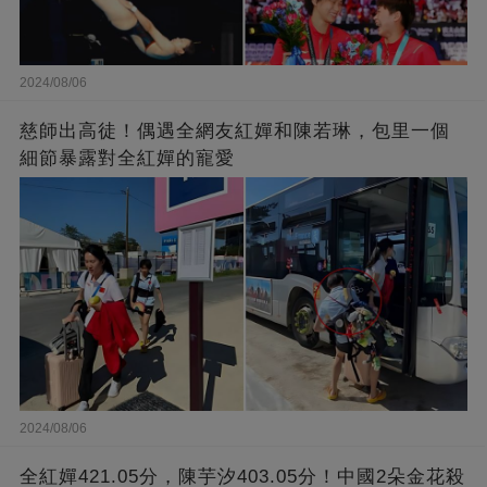
2024/08/06
慈師出高徒！偶遇全網友紅嬋和陳若琳，包里一個
細節暴露對全紅嬋的寵愛
2024/08/06
全紅嬋421.05分，陳芋汐403.05分！中國2朵金花殺