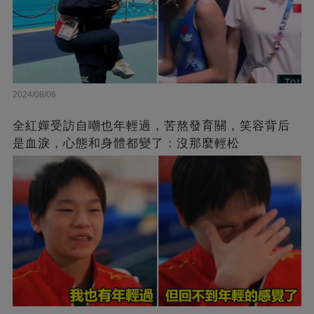
2024/08/06
全紅嬋受訪自嘲也年輕過，苦熬發育關，笑容背后
是血淚，心態和身體都變了：沒那麼輕松