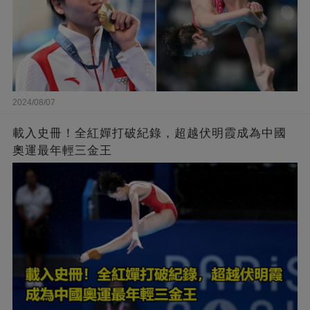
2024/08/07
載入史冊！全紅嬋打破紀錄，超越伏明霞成為中國
奧運最年輕三金王