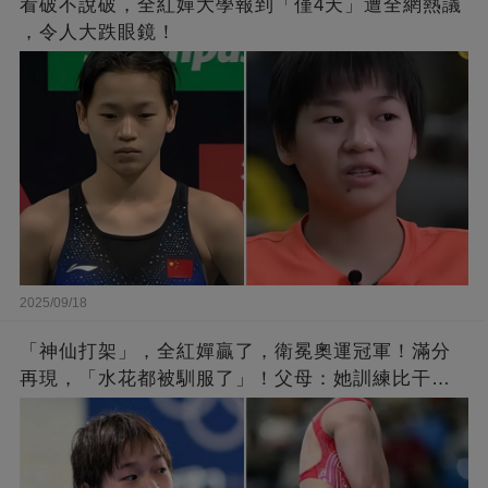
看破不說破，全紅嬋大學報到「僅4天」遭全網熱議
，令人大跌眼鏡！
2025/09/18
「神仙打架」，全紅嬋贏了，衛冕奧運冠軍！滿分
再現，「水花都被馴服了」！父母：她訓練比干農
活累百倍！陳芋汐惜敗，獲得銀牌