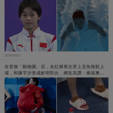
2024/08/02
在背個「動物園」后，全紅嬋再次穿上丑魚拖鞋上
場，和陳芋汐形成鮮明對比，網友高讚：兩屆奧冠
仍是未成年