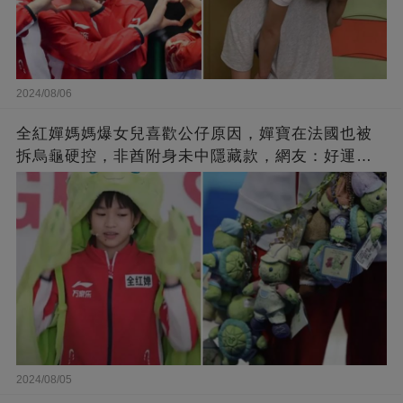
2024/08/06
全紅嬋媽媽爆女兒喜歡公仔原因，嬋寶在法國也被
拆烏龜硬控，非酋附身未中隱藏款，網友：好運都
留比賽了
2024/08/05