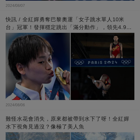
2024/08/07
快訊 / 全紅嬋勇奪巴黎奧運「女子跳水單人10米
台」冠軍！發揮穩定跳出「滿分動作」，領先4.9分
擊敗陳芋汐
2024/08/06
難怪水花會消失，原來都被帶到水下了呀！全紅嬋
水下視角見過沒？像極了美人魚