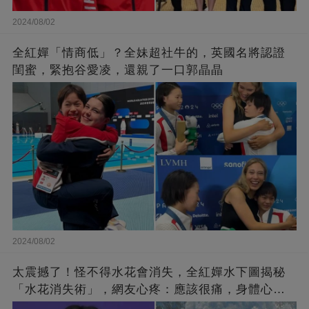
2024/08/02
全紅嬋「情商低」？全妹超社牛的，英國名將認證
閨蜜，緊抱谷愛凌，還親了一口郭晶晶
2024/08/02
太震撼了！怪不得水花會消失，全紅嬋水下圖揭秘
「水花消失術」，網友心疼：應該很痛，身體心理
雙重壓力