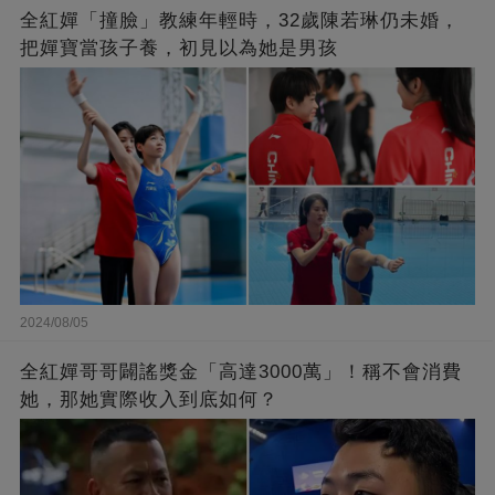
全紅嬋「撞臉」教練年輕時，32歲陳若琳仍未婚，
把嬋寶當孩子養，初見以為她是男孩
2024/08/05
全紅嬋哥哥闢謠獎金「高達3000萬」！稱不會消費
她，那她實際收入到底如何？