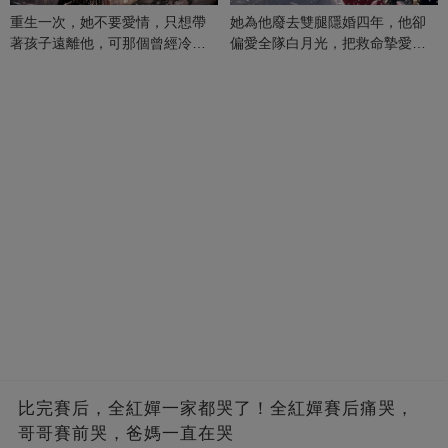
重生一次，她不要愛情，只想帶
她為他廢去雙腿隱婚四年，他卻
著孩子遠離他，可那個曾經冷漠
偏愛全隊白月光，把救命摯愛當
的男人，一次次將她逼入懷中...
成畢生負擔
比完賽后，全紅嬋一家都哭了！全紅嬋賽后痛哭，
哥哥賽前哭，爸媽一直在哭