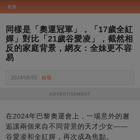
首頁
同樣是「奧運冠軍」，「17歲全紅
嬋」對比「21歲谷愛凌」，截然相
反的家庭背景，網友：全妹更不容
易
2024/08/05
檢舉
ADVERTISEMENT
在2024年巴黎奧運會上，一場意外的邂
逅讓兩個來自不同背景的天才少女——
谷愛凌和全紅嬋，再次成為焦點。