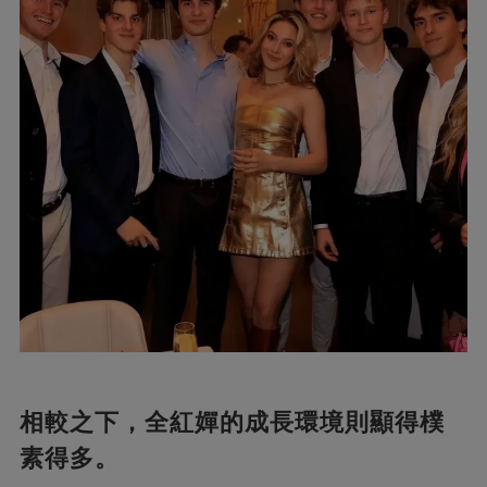
相較之下，全紅嬋的成長環境則顯得樸
素得多。