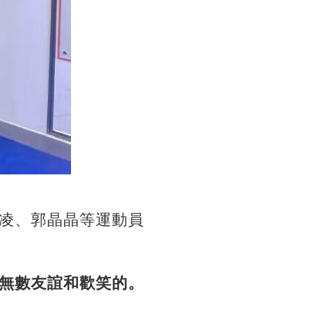
凌、郭晶晶等運動員
無數友誼和歡笑的。