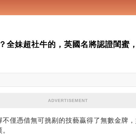
？全妹超社牛的，英國名將認證閨蜜
ADVERTISEMENT
嬋不僅憑借無可挑剔的技藝贏得了無數金牌，
嘆。