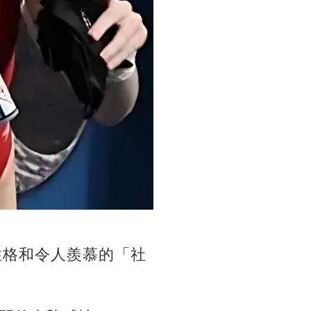
性格和令人羨慕的「社