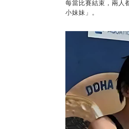
每當比賽結束，兩人
小妹妹」​​。