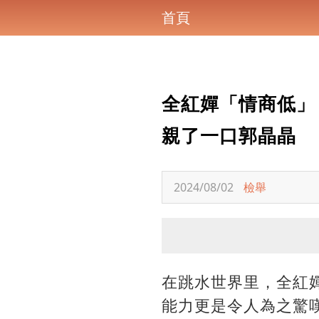
首頁
全紅嬋「情商低」
親了一口郭晶晶
2024/08/02
檢舉
在跳水世界里，全紅
能力更是令人為之驚