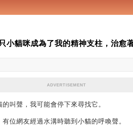
只小貓咪成為了我的精神支柱，治愈
ADVERTISEMENT
貓的叫聲，我可能會停下來尋找它。
，有位網友經過水溝時聽到小貓的呼喚聲。