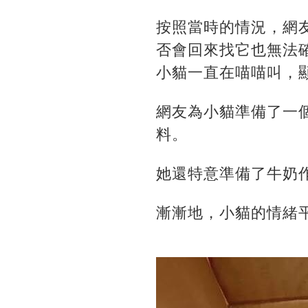
按照當時的情況，網
否會回來找它也無法
小貓一直在喵喵叫，
網友為小貓準備了一
料。
她還特意準備了牛奶
漸漸地，小貓的情緒