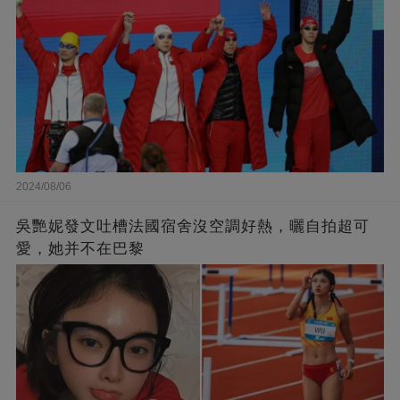
2024/08/06
吳艷妮發文吐槽法國宿舍沒空調好熱，曬自拍超可
愛，她并不在巴黎