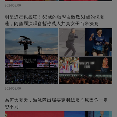
2024/08/06
明星追星也瘋狂！63歲的張學友致敬61歲的倪夏
蓮，阿黛爾演唱會暫停萬人共賞女子百米決賽
2024/08/06
為何大夏天，游泳隊出場要穿羽絨服？原因你一定
想不到