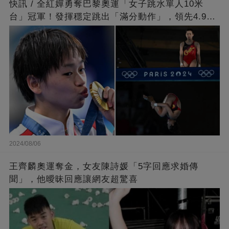
快訊 / 全紅嬋勇奪巴黎奧運「女子跳水單人10米
台」冠軍！發揮穩定跳出「滿分動作」，領先4.9分
擊敗陳芋汐
2024/08/06
王齊麟奧運奪金，女友陳詩媛「5字回應求婚傳
聞」，他曖昧回應讓網友超驚喜