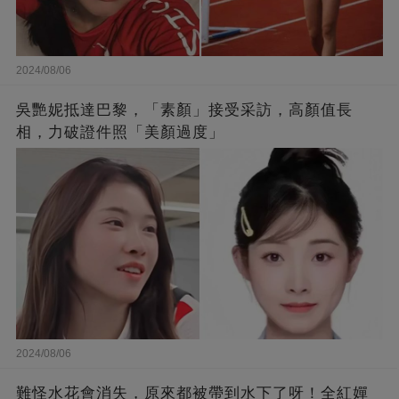
2024/08/06
吳艷妮抵達巴黎，「素顏」接受采訪，高顏值長
相，力破證件照「美顏過度」
2024/08/06
難怪水花會消失，原來都被帶到水下了呀！全紅嬋