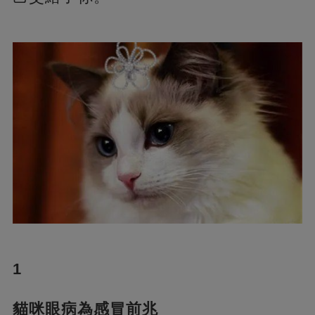
1
貓咪眼病為感冒前兆