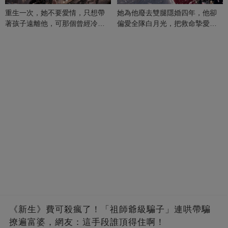
重生一次，她不要愛情，只想帶
她為他廢去雙腿隱婚四年，他卻
著孩子遠離他，可那個曾經冷漠
偏愛全隊白月光，把救命摯愛當
的男人，一次次將她逼入懷中...
成畢生負擔
《新生》費可殺瘋了！「祖師爺級騙子」連哄帶騙
撩遍富婆，網友：這手段誰頂得住啊！