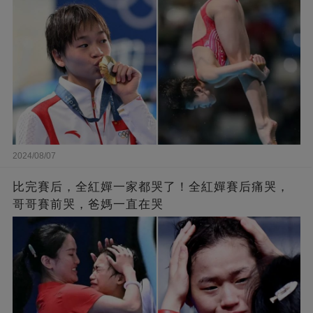
2024/08/07
比完賽后，全紅嬋一家都哭了！全紅嬋賽后痛哭，
哥哥賽前哭，爸媽一直在哭