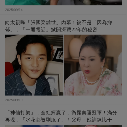
2025/09/14
向太親曝「張國榮離世」內幕！被不是「因為抑
郁」，「一通電話」掀開深藏22年的秘密
2025/09/10
「神仙打架」，全紅嬋贏了，衛冕奧運冠軍！滿分
再現，「水花都被馴服了」！父母：她訓練比干農
活累百倍！陳芋汐惜敗，獲得銀牌