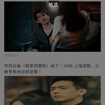
略過
2025/11/17
李現任敏《群星閃耀時》絕了！1936 上海諜戰，少
爺警察的信仰逆襲！