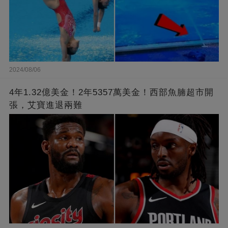
2024/08/06
4年1.32億美金！2年5357萬美金！西部魚腩超市開
張，艾寶進退兩難