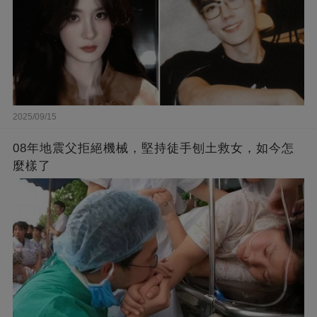
2025/09/15
08年地震父拒絕機械，堅持徒手刨土救女，如今怎
麼樣了