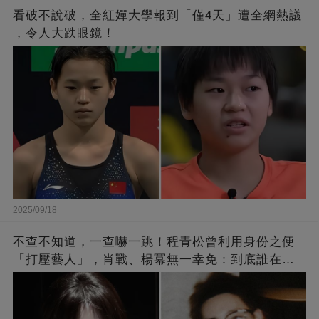
看破不說破，全紅嬋大學報到「僅4天」遭全網熱議
，令人大跌眼鏡！
2025/09/18
不查不知道，一查嚇一跳！程青松曾利用身份之便
「打壓藝人」，肖戰、楊冪無一幸免：到底誰在給
他撐腰？