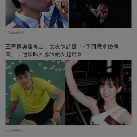
2024/08/06
王齊麟奧運奪金，女友陳詩媛「5字回應求婚傳
聞」，他曖昧回應讓網友超驚喜
2024/08/06