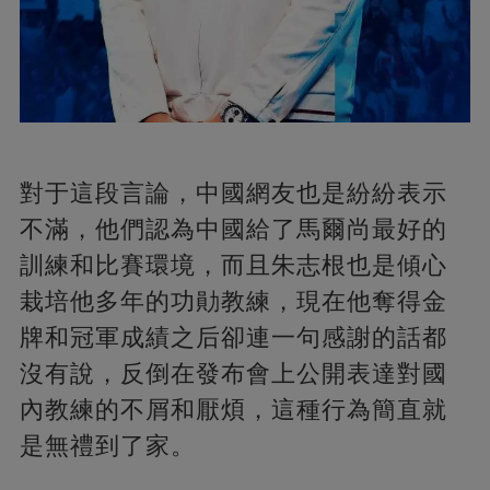
對于這段言論，中國網友也是紛紛表示
不滿，他們認為中國給了馬爾尚最好的
訓練和比賽環境，而且朱志根也是傾心
栽培他多年的功勛教練，現在他奪得金
牌和冠軍成績之后卻連一句感謝的話都
沒有說，反倒在發布會上公開表達對國
內教練的不屑和厭煩，這種行為簡直就
是無禮到了家。