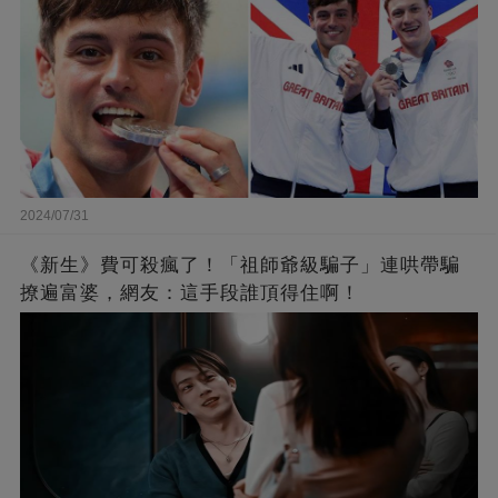
2024/07/31
《新生》費可殺瘋了！「祖師爺級騙子」連哄帶騙
撩遍富婆，網友：這手段誰頂得住啊！