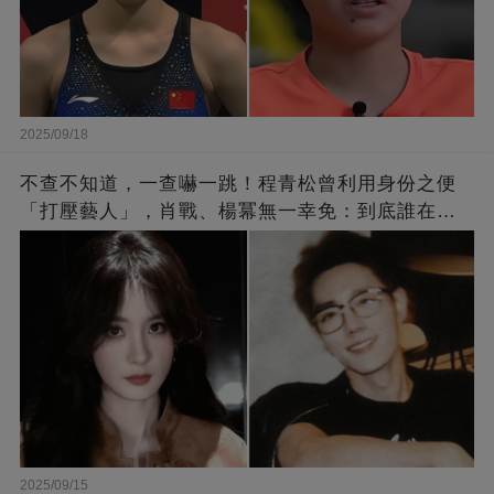
2025/09/18
不查不知道，一查嚇一跳！程青松曾利用身份之便
「打壓藝人」，肖戰、楊冪無一幸免：到底誰在給
他撐腰？
2025/09/15