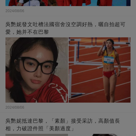
2024/08/06
吳艷妮發文吐槽法國宿舍沒空調好熱，曬自拍超可
愛，她并不在巴黎
2024/08/06
吳艷妮抵達巴黎，「素顏」接受采訪，高顏值長
相，力破證件照「美顏過度」