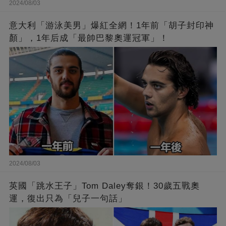
2024/08/03
意大利「游泳美男」爆紅全網！1年前「胡子封印神
顏」，1年后成「最帥巴黎奧運冠軍」！
2024/08/03
英國「跳水王子」Tom Daley奪銀！30歲五戰奧
運，復出只為「兒子一句話」