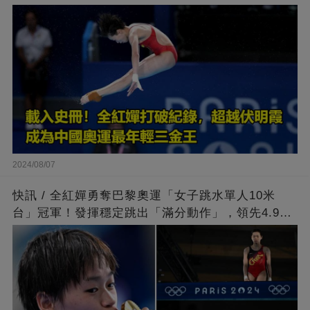
2024/08/07
快訊 / 全紅嬋勇奪巴黎奧運「女子跳水單人10米
台」冠軍！發揮穩定跳出「滿分動作」，領先4.9分
擊敗陳芋汐