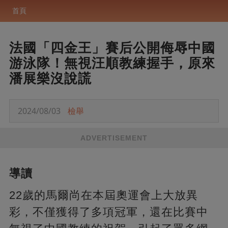
首頁
法國「四金王」賽后公開侮辱中國
游泳隊！無視汪順教練握手，原來
潘展樂沒說謊
2024/08/03
檢舉
ADVERTISEMENT
導讀
22歲的馬爾尚在本屆奧運會上大放異
彩，不僅獲得了多項冠軍，還在比賽中