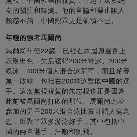
無視了中國教練的祝賀，引起了眾多網
友的關注和猜測。他的言論和舉止讓人
頗感不滿，中國觀眾更是氣憤不已。
年輕的強者馬爾尚
馬爾尚年僅22歲，已經在本屆奧運會上
表現出色，先后獲得200米蛙泳、200米
蝶泳、400米個人混合泳冠軍，而且參賽
無一敗績，包括在200蛙泳擊敗中國的選
手。這次無視祝賀的朱志根也正是因為
此前被馬爾尚打敗的那位。馬爾尚此次
參加的男子200米混合泳比賽可謂人滿為
患，匯聚了眾多游泳好手，其中包括中
國的兩名選手，汪順和劉飛。