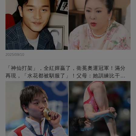
2025/09/10
「神仙打架」，全紅嬋贏了，衛冕奧運冠軍！滿分
再現，「水花都被馴服了」！父母：她訓練比干農
活累百倍！陳芋汐惜敗，獲得銀牌