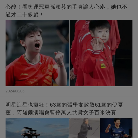
心酸！看奧運冠軍孫穎莎的手真讓人心疼，她也不
過才二十多歲！
2024/08/06
明星追星也瘋狂！63歲的張學友致敬61歲的倪夏
蓮，阿黛爾演唱會暫停萬人共賞女子百米決賽