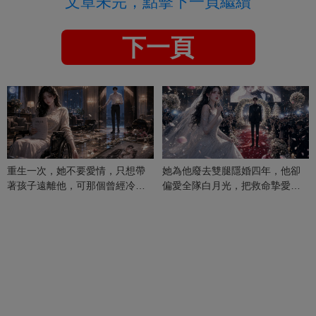
文章未完，點擊下一頁繼續
下一頁
重生一次，她不要愛情，只想帶
她為他廢去雙腿隱婚四年，他卻
著孩子遠離他，可那個曾經冷漠
偏愛全隊白月光，把救命摯愛當
的男人，一次次將她逼入懷中...
成畢生負擔