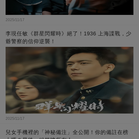
2025/11/17
李現任敏《群星閃耀時》絕了！1936 上海諜戰，少
爺警察的信仰逆襲！
2025/11/17
兒女手機裡的「神秘備注」全公開！你的備註在榜