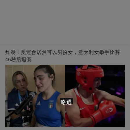
炸裂！奧運會居然可以男扮女，意大利女拳手比賽
46秒后退賽
略過