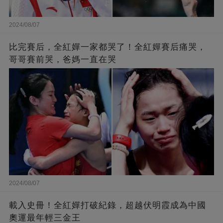
2024/08/07
比完賽后，全紅嬋一家都哭了！全紅嬋賽后痛哭，
哥哥賽前哭，爸媽一直在哭
2024/08/07
載入史冊！全紅嬋打破紀錄，超越伏明霞成為中國
奧運最年輕三金王