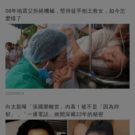
08年地震父拒絕機械，堅持徒手刨土救女，如今怎
麼樣了
2025/09/14
向太親曝「張國榮離世」內幕！被不是「因為抑
郁」，「一通電話」掀開深藏22年的秘密