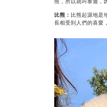
熊，所以就叫泰迪，
比熊：
比熊起源地是
長相受到人們的喜愛