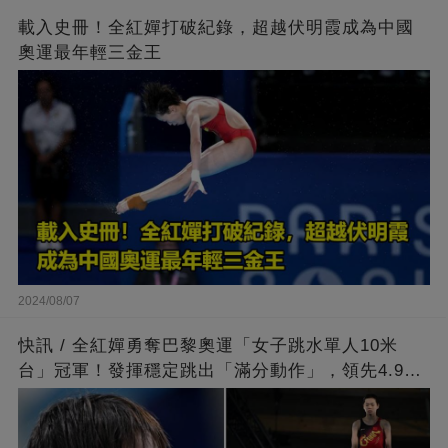
載入史冊！全紅嬋打破紀錄，超越伏明霞成為中國
奧運最年輕三金王
2024/08/07
快訊 / 全紅嬋勇奪巴黎奧運「女子跳水單人10米
台」冠軍！發揮穩定跳出「滿分動作」，領先4.9分
擊敗陳芋汐