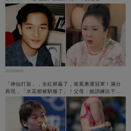
2025/09/10
「神仙打架」，全紅嬋贏了，衛冕奧運冠軍！滿分
再現，「水花都被馴服了」！父母：她訓練比干農
活累百倍！陳芋汐惜敗，獲得銀牌