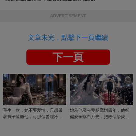
ADVERTISEMENT
文章未完，點擊下一頁繼續
下一頁
重生一次，她不要愛情，只想帶
她為他廢去雙腿隱婚四年，他卻
著孩子遠離他，可那個曾經冷漠
偏愛全隊白月光，把救命摯愛當
的男人，一次次將她逼入懷中...
成畢生負擔