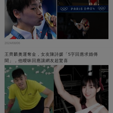
2024/08/06
王齊麟奧運奪金，女友陳詩媛「5字回應求婚傳
聞」，他曖昧回應讓網友超驚喜