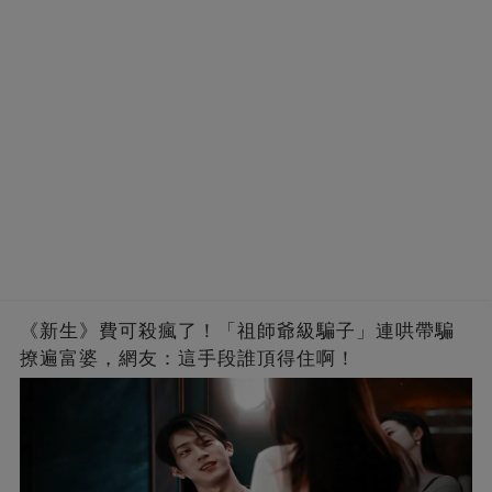
《新生》費可殺瘋了！「祖師爺級騙子」連哄帶騙
撩遍富婆，網友：這手段誰頂得住啊！