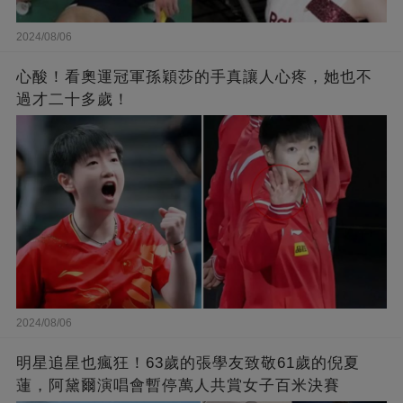
2024/08/06
心酸！看奧運冠軍孫穎莎的手真讓人心疼，她也不
過才二十多歲！
2024/08/06
明星追星也瘋狂！63歲的張學友致敬61歲的倪夏
蓮，阿黛爾演唱會暫停萬人共賞女子百米決賽