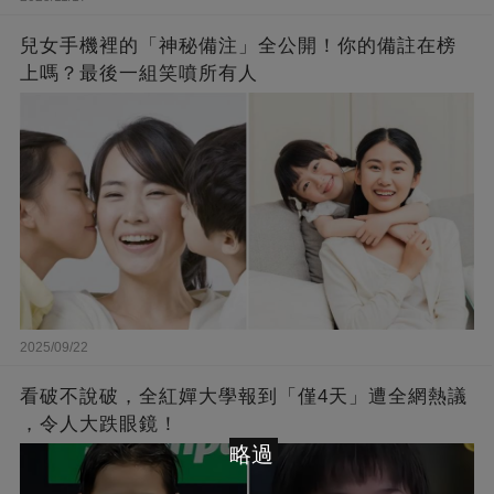
兒女手機裡的「神秘備注」全公開！你的備註在榜
上嗎？最後一組笑噴所有人
2025/09/22
看破不說破，全紅嬋大學報到「僅4天」遭全網熱議
，令人大跌眼鏡！
略過