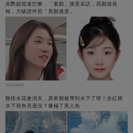
吳艷妮抵達巴黎，「素顏」接受采訪，高顏值長
相，力破證件照「美顏過度」
2024/08/06
難怪水花會消失，原來都被帶到水下了呀！全紅嬋
水下視角見過沒？像極了美人魚