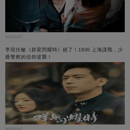
2025/11/17
李現任敏《群星閃耀時》絕了！1936 上海諜戰，少
爺警察的信仰逆襲！
2025/11/17