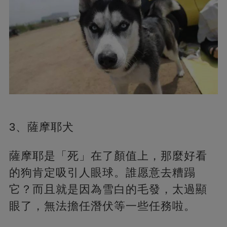
3、薩摩耶犬
薩摩耶是「死」在了顏值上，那麼好看
的狗肯定吸引人眼球。誰愿意去糟蹋
它？而且就是因為雪白的毛發，太過顯
眼了，無法擔任潛伏等一些任務啦。