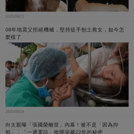
2025/09/15
08年地震父拒絕機械，堅持徒手刨土救女，如今怎
麼樣了
2025/09/14
向太親曝「張國榮離世」內幕！被不是「因為抑
郁」，「一通電話」掀開深藏22年的秘密