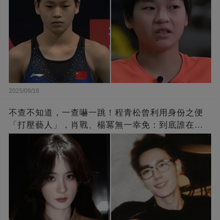
2025/09/18
不查不知道，一查嚇一跳！程青松曾利用身份之便
「打壓藝人」，肖戰、楊冪無一幸免：到底誰在給
他撐腰？