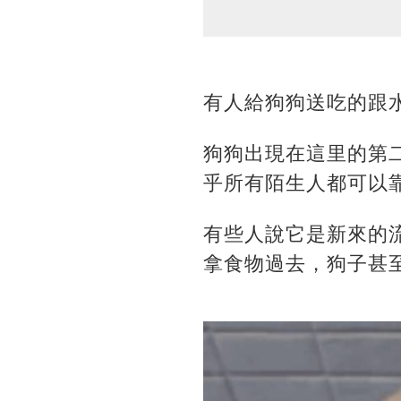
有人給狗狗送吃的跟
狗狗出現在這里的第
乎所有陌生人都可以
有些人說它是新來的
拿食物過去，狗子甚