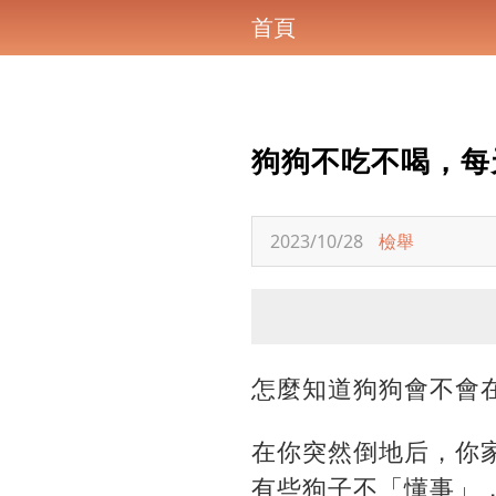
首頁
狗狗不吃不喝，每
2023/10/28
檢舉
怎麼知道狗狗會不會
在你突然倒地后，你
有些狗子不「懂事」