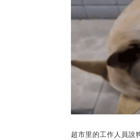
超市里的工作人員說