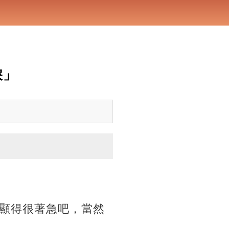
淚」
顯得很著急吧，當然