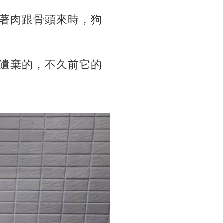
著肉跟骨頭來時，狗
遺棄的，不久前它的