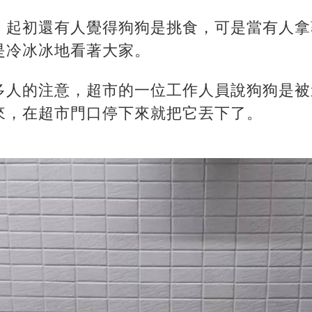
，起初還有人覺得狗狗是挑食，可是當有人拿
是冷冰冰地看著大家。
多人的注意，超市的一位工作人員說狗狗是被
來，在超市門口停下來就把它丟下了。