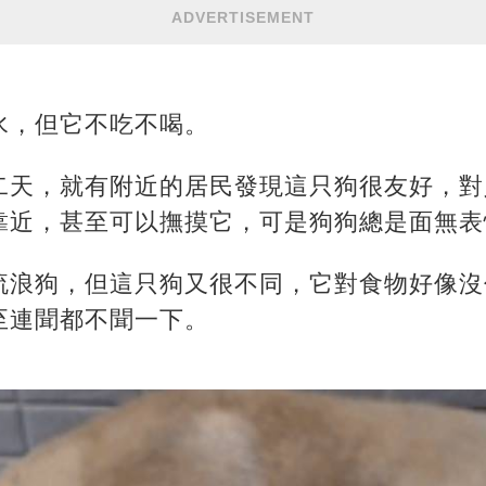
ADVERTISEMENT
水，但它不吃不喝。
二天，就有附近的居民發現這只狗很友好，對
靠近，甚至可以撫摸它，可是狗狗總是面無表
流浪狗，但這只狗又很不同，它對食物好像沒
至連聞都不聞一下。