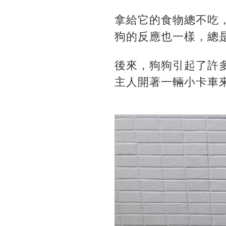
拿給它的食物總不吃
狗的反應也一樣，總
後來，狗狗引起了許
主人開著一輛小卡車