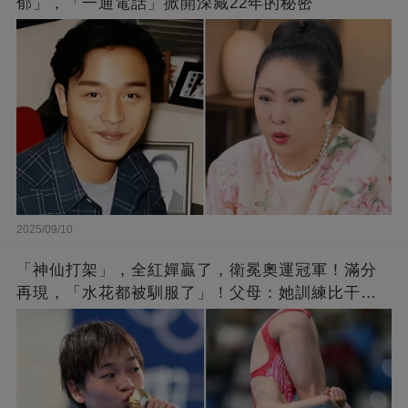
郁」，「一通電話」掀開深藏22年的秘密
2025/09/10
「神仙打架」，全紅嬋贏了，衛冕奧運冠軍！滿分
再現，「水花都被馴服了」！父母：她訓練比干農
活累百倍！陳芋汐惜敗，獲得銀牌