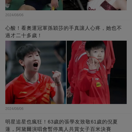
2024/08/06
心酸！看奧運冠軍孫穎莎的手真讓人心疼，她也不
過才二十多歲！
2024/08/06
明星追星也瘋狂！63歲的張學友致敬61歲的倪夏
蓮，阿黛爾演唱會暫停萬人共賞女子百米決賽