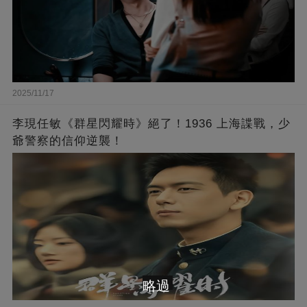
2025/11/17
李現任敏《群星閃耀時》絕了！1936 上海諜戰，少
爺警察的信仰逆襲！
略過