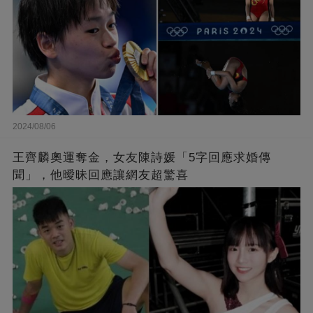
2024/08/06
王齊麟奧運奪金，女友陳詩媛「5字回應求婚傳
聞」，他曖昧回應讓網友超驚喜