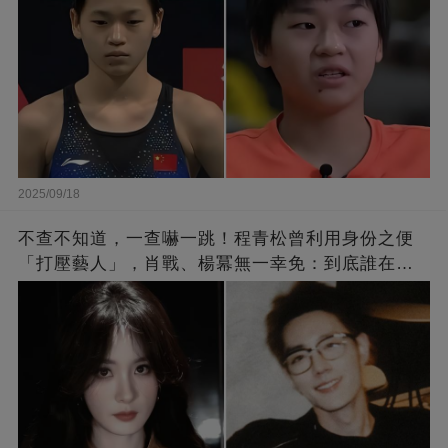
2025/09/18
不查不知道，一查嚇一跳！程青松曾利用身份之便
「打壓藝人」，肖戰、楊冪無一幸免：到底誰在給
他撐腰？