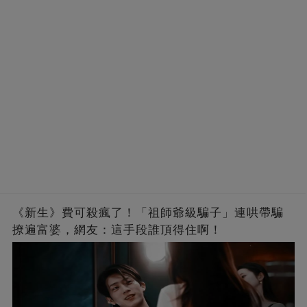
《新生》費可殺瘋了！「祖師爺級騙子」連哄帶騙
撩遍富婆，網友：這手段誰頂得住啊！