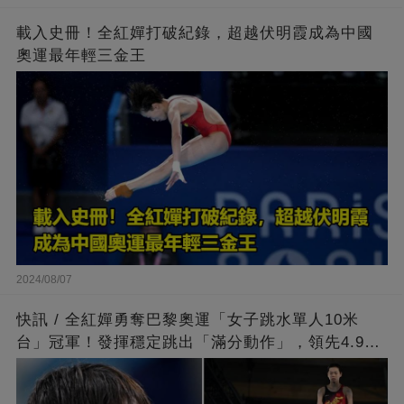
載入史冊！全紅嬋打破紀錄，超越伏明霞成為中國
奧運最年輕三金王
2024/08/07
快訊 / 全紅嬋勇奪巴黎奧運「女子跳水單人10米
台」冠軍！發揮穩定跳出「滿分動作」，領先4.9分
擊敗陳芋汐