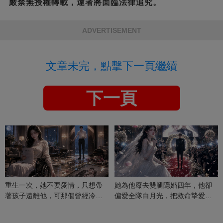
嚴禁無授權轉載，違者將面臨法律追究。
ADVERTISEMENT
文章未完，點擊下一頁繼續
下一頁
重生一次，她不要愛情，只想帶
她為他廢去雙腿隱婚四年，他卻
著孩子遠離他，可那個曾經冷漠
偏愛全隊白月光，把救命摯愛當
的男人，一次次將她逼入懷中...
成畢生負擔