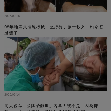
2025/09/15
08年地震父拒絕機械，堅持徒手刨土救女，如今怎
麼樣了
2025/09/14
向太親曝「張國榮離世」內幕！被不是「因為抑