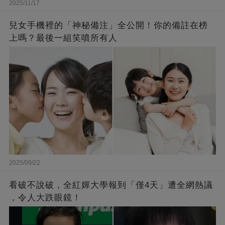
2025/11/17
兒女手機裡的「神秘備注」全公開！你的備註在榜
上嗎？最後一組笑噴所有人
2025/09/22
看破不說破，全紅嬋大學報到「僅4天」遭全網熱議
，令人大跌眼鏡！