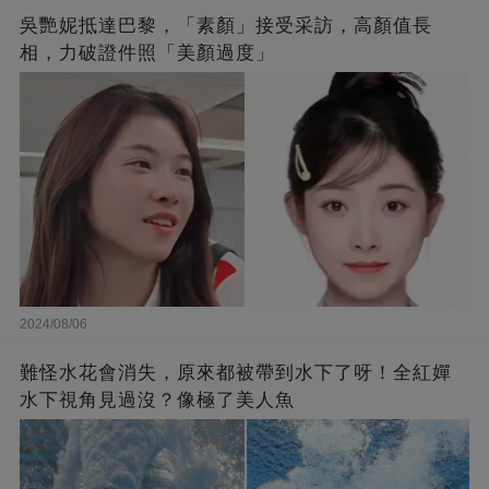
吳艷妮抵達巴黎，「素顏」接受采訪，高顏值長
相，力破證件照「美顏過度」
2024/08/06
難怪水花會消失，原來都被帶到水下了呀！全紅嬋
水下視角見過沒？像極了美人魚